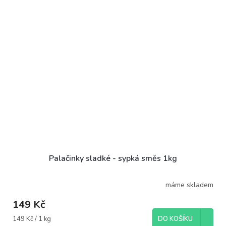
Palačinky sladké - sypká směs 1kg
máme skladem
149 Kč
Měrná
149 Kč / 1 kg
DO KOŠÍKU