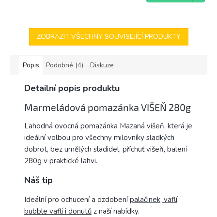
cena:
ZOBRAZIT VŠECHNY SOUVISEJÍCÍ PRODUKTY
Popis
Podobné (4)
Diskuze
Detailní popis produktu
Marmeládová pomazánka VIŠEŇ 280g
Lahodná ovocná pomazánka Mazaná višeň, která je
ideální volbou pro všechny milovníky sladkých
dobrot, bez umělých sladidel, příchuť višeň, balení
280g v praktické lahvi.
Náš tip
Ideální pro ochucení a ozdobení
palačinek, vaflí,
bubble vaflí i donutů
z naší nabídky.