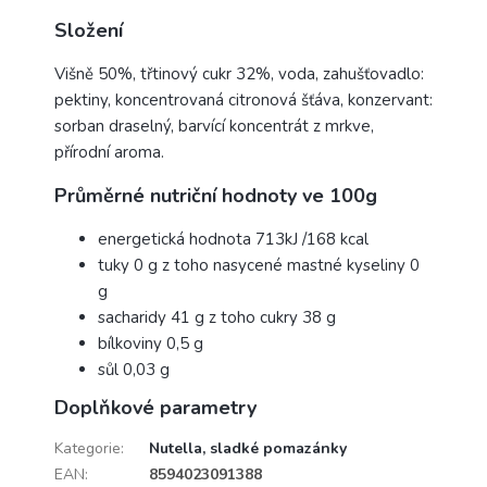
Složení
Višně 50%, třtinový cukr 32%, voda, zahušťovadlo:
pektiny, koncentrovaná citronová šťáva, konzervant:
sorban draselný, barvící koncentrát z mrkve,
přírodní aroma.
Průměrné nutriční hodnoty ve 100g
energetická hodnota 713kJ /168 kcal
tuky 0 g z toho nasycené mastné kyseliny 0
g
sacharidy 41 g z toho cukry 38 g
bílkoviny 0,5 g
sůl 0,03 g
Doplňkové parametry
Kategorie
:
Nutella, sladké pomazánky
EAN
:
8594023091388