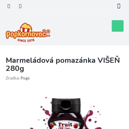
Přejít
na
obsah
Nákupní
košík
Marmeládová pomazánka VIŠEŇ
280g
Značka:
Frujo