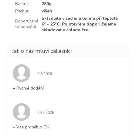
Balení
:
280g
Příchuť
:
višeň
Skladujte v suchu a temnu při teplotě
Doporučené
6° - 25°C. Po otevření doporučujeme
skladování
:
skladovat v chladničce.
Hodnocení obchodu je 5 z 5 hvězdiček.
2.8.2026
+ Rychlé dodání
Hodnocení obchodu je 5 z 5 hvězdiček.
29.7.2026
+ Vše proběhlo OK.