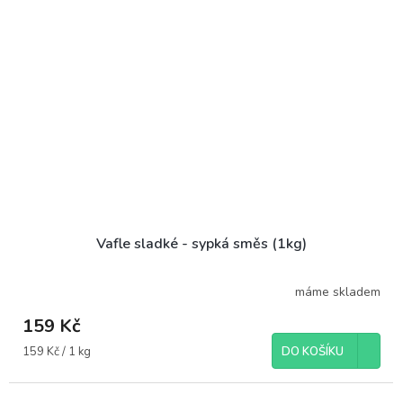
Vafle sladké - sypká směs (1kg)
máme skladem
159 Kč
Měrná
159 Kč / 1 kg
DO KOŠÍKU
cena: