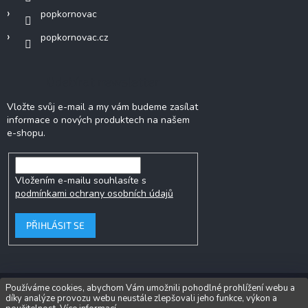
popkornovac
popkornovac.cz
Odebírat newsletter
Vložte svůj e-mail a my vám budeme zasílat
informace o nových produktech na našem
e-shopu.
Vložením e-mailu souhlasíte s
podmínkami ochrany osobních údajů
PŘIHLÁSIT SE
Používáme cookies, abychom Vám umožnili pohodlné prohlížení webu a
díky analýze provozu webu neustále zlepšovali jeho funkce, výkon a
Copyright 2026
Popkornovač.cz®
. Všechna práva vyhrazena.
Upravit