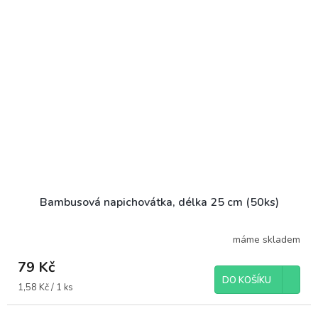
Bambusová napichovátka, délka 25 cm (50ks)
máme skladem
79 Kč
DO KOŠÍKU
Měrná
1,58 Kč / 1 ks
cena: