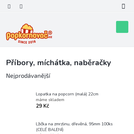
Přejít
na
obsah
Nákupní
košík
Příbory, míchátka, naběračky
Nejprodávanější
Lopatka na popcorn (malá) 22cm
máme skladem
29 Kč
Lžička na zmrzlinu, dřevěná, 95mm 100ks
(CELÉ BALENÍ)