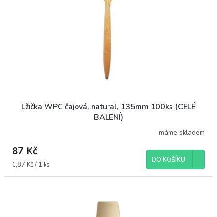
Lžička WPC čajová, natural, 135mm 100ks (CELÉ
BALENÍ)
máme skladem
87 Kč
DO KOŠÍKU
Měrná
0,87 Kč / 1 ks
cena: