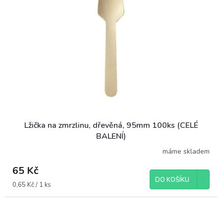
Lžička na zmrzlinu, dřevěná, 95mm 100ks (CELÉ
BALENÍ)
máme skladem
65 Kč
DO KOŠÍKU
Měrná
0,65 Kč / 1 ks
cena: