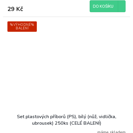
DO KOŠÍKU
29 Kč
%VÝHODNÉ%
BALENÍ
Set plastových příborů (PS), bílý (nůž, vidlička,
ubrousek) 250ks (CELÉ BALENÍ)
máme skladem