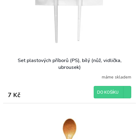
r
t
o
ů
d
u
k
t
ů
Set plastových příborů (PS), bílý (nůž, vidlička,
ubrousek)
máme skladem
DO KOŠÍKU
7 Kč