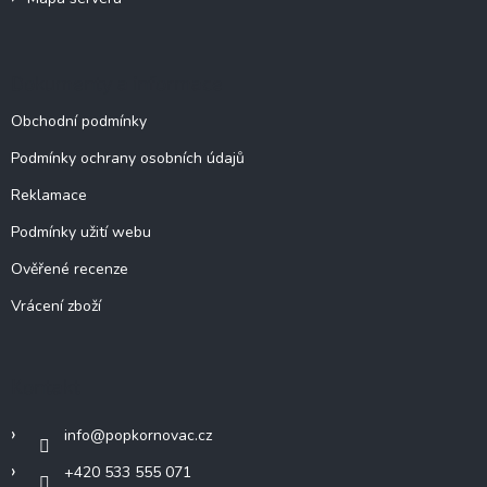
u
Dokumenty a informace
Obchodní podmínky
Podmínky ochrany osobních údajů
Reklamace
Podmínky užití webu
Ověřené recenze
Vrácení zboží
Kontakt
info
@
popkornovac.cz
+420 533 555 071