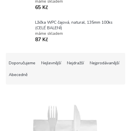
máme skladem
65 Kč
Lžička WPC čajová, natural, 135mm 100ks
(CELÉ BALENÍ)
máme skladem
87 Kč
Ř
a
Doporučujeme
Nejlevnější
Nejdražší
Nejprodávanější
z
e
Abecedně
n
í
V
p
ý
r
p
o
i
d
s
u
p
k