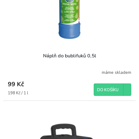
o
ů
d
u
k
t
ů
Náplň do bublifuků 0,5l
máme skladem
99 Kč
DO KOŠÍKU
Měrná
198 Kč / 1 l
cena: