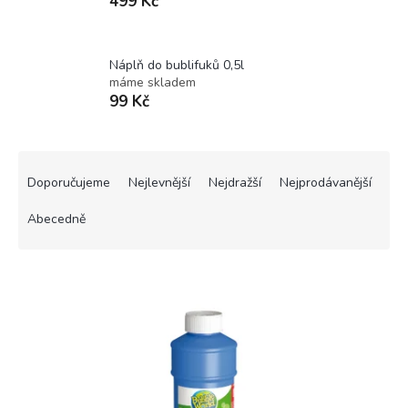
499 Kč
Náplň do bublifuků 0,5l
máme skladem
99 Kč
Ř
a
Doporučujeme
Nejlevnější
Nejdražší
Nejprodávanější
z
e
Abecedně
n
í
V
p
ý
r
p
o
i
d
s
u
p
k
r
t