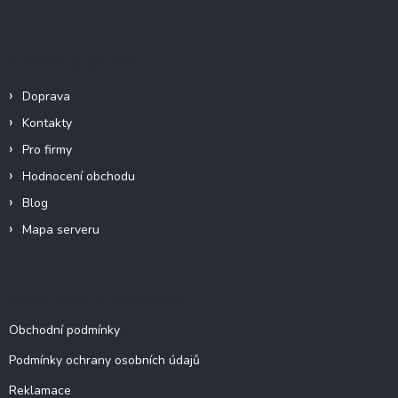
á
d
p
a
c
a
Informace pro vás
í
t
p
í
r
Doprava
v
Kontakty
k
y
Pro firmy
v
Hodnocení obchodu
ý
p
Blog
i
Mapa serveru
s
u
Dokumenty a informace
Obchodní podmínky
Podmínky ochrany osobních údajů
Reklamace