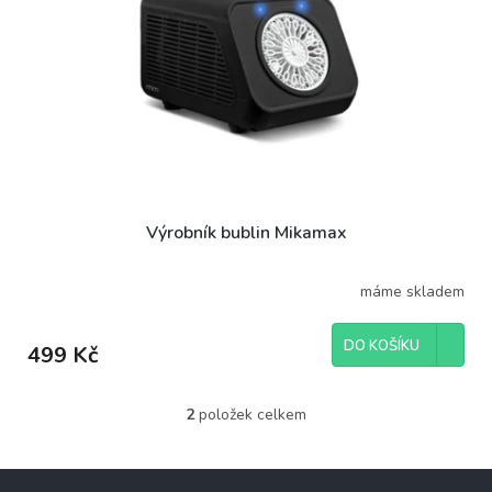
Výrobník bublin Mikamax
máme skladem
DO KOŠÍKU
499 Kč
2
položek celkem
O
v
l
Z
á