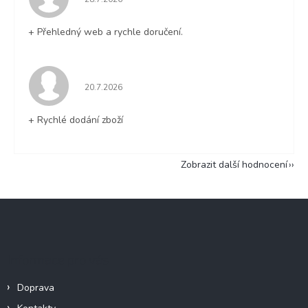
+ Přehledný web a rychle doručení.
Hodnocení obchodu je 5 z 5 hvězdiček.
20.7.2026
+ Rychlé dodání zboží
Zobrazit další hodnocení
Z
á
p
a
Informace pro vás
t
í
Doprava