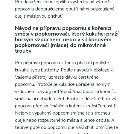
Pro dosažení co nejlepšího výsledku při výrobě
popcornu doporučujeme použít námi odzkoušený
olej s máslovou příchutí
.
Návod na přípravu popcornu s kořenící
směsí v popkornovači, který kukuřici praží
horkým vzduchem, nebo v silikonovém
popkornovači (misce) do mikrovlnné
trouby
Pro přípravu popcornu s touto příchutí použijte
kukuřici typu butterfly
. Podle návodu k obsluze k
Vašemu přístroji upražte dávku čerstvého
popcornu. Protože je kukuřice upražena horkým
vzduchem, chybí ji potřebná "mastnota" a kořeníci
směs na ní nebude držet. Proto je důležité hotový
popcorn před smícháním s kořenící směsí "omastit".
Nejprve vypukaný popcorn smíchejte s trochou
oleje nebo rozpuštěného másla a lehce
osolte
. A
teprve poté do popcornu dle Vaší chuti přimíchejte