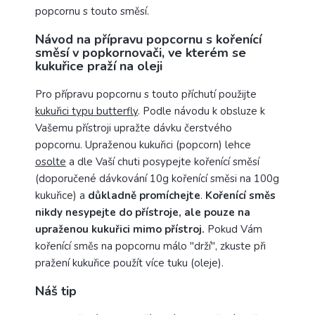
popcornu s touto směsí.
Návod na přípravu popcornu s kořenící
směsí v popkornovači, ve kterém se
kukuřice praží na oleji
Pro přípravu popcornu s touto příchutí použijte
kukuřici typu butterfly
. Podle návodu k obsluze k
Vašemu přístroji upražte dávku čerstvého
popcornu. Upraženou kukuřici (popcorn) lehce
osolte
a dle Vaší chuti posypejte kořenící směsí
(doporučené dávkování 10g kořenící směsi na 100g
kukuřice) a
důkladně promíchejte
.
Kořenící směs
nikdy nesypejte do přístroje, ale pouze na
upraženou kukuřici mimo přístroj.
Pokud Vám
kořenící směs na popcornu málo "drží", zkuste při
pražení kukuřice použít více tuku (oleje).
Náš tip