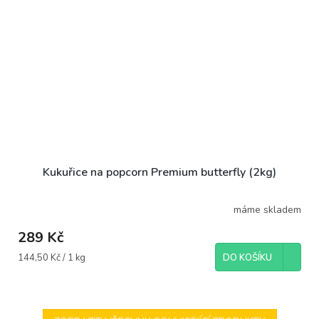
Kukuřice na popcorn Premium butterfly (2kg)
máme skladem
289 Kč
Měrná
144,50 Kč / 1 kg
DO KOŠÍKU
cena: