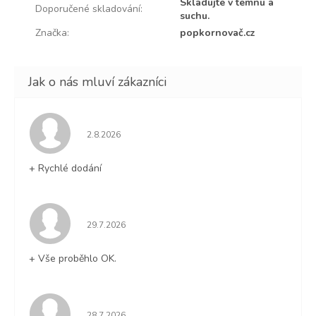
Skladujte v temnu a
Doporučené skladování
:
suchu.
Značka
:
popkornovač.cz
Hodnocení obchodu je 5 z 5 hvězdiček.
2.8.2026
+ Rychlé dodání
Hodnocení obchodu je 5 z 5 hvězdiček.
29.7.2026
+ Vše proběhlo OK.
Hodnocení obchodu je 5 z 5 hvězdiček.
28.7.2026