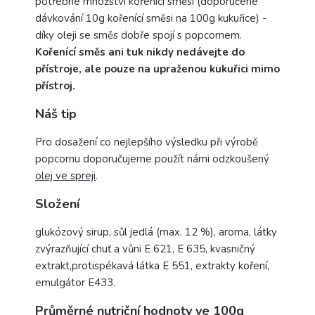
potřebné množství kořenící směsi (doporučené
dávkování 10g kořenící směsi na 100g kukuřice) -
díky oleji se směs dobře spojí s popcornem.
Kořenící směs ani tuk nikdy nedávejte do
přístroje, ale pouze na upraženou kukuřici mimo
přístroj.
Náš tip
Pro dosažení co nejlepšího výsledku při výrobě
popcornu doporučujeme použít námi odzkoušený
olej ve spreji
.
Složení
glukózový sirup, sůl jedlá (max. 12 %), aroma, látky
zvýrazňující chuť a vůni E 621, E 635, kvasničný
extrakt,protispékavá látka E 551, extrakty koření,
emulgátor Е433.
Průměrné nutriční hodnoty ve 100g