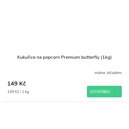
Kukuřice na popcorn Premium butterfly (1kg)
máme skladem
149 Kč
Měrná
149 Kč / 1 kg
DO KOŠÍKU
cena: