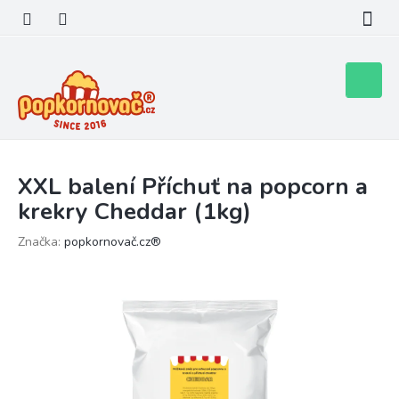
Přejít
na
obsah
Nákupní
košík
XXL balení Příchuť na popcorn a
krekry Cheddar (1kg)
Značka:
popkornovač.cz®