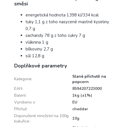
směsi
energetická hodnota 1398 kJ/334 kcal
tuky 1,1 g z toho nasycené mastné kyseliny
0,7 g
sacharidy 78 g z toho cukry 7 g
vláknina 1 g
bílkoviny 2,7 g
sůl 12,8 g
Doplňkové parametry
Slané příchutě na
Kategorie
:
popcorn
EAN
:
8594207223000
Balení
:
1kg (±1%)
Vyrobeno v
:
EU
Příchuť
:
cheddar
Doporučené množství na 100g
10g
kukuřice
: