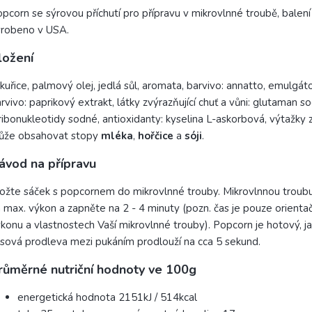
pcorn se sýrovou příchutí pro přípravu v mikrovlnné troubě, balen
yrobeno v USA.
ložení
kuřice, palmový olej, jedlá sůl, aromata, barvivo: annatto, emulgátor
rvivo: paprikový extrakt, látky zvýrazňující chuť a vůni: glutaman so
ribonukleotidy sodné, antioxidanty: kyselina L-askorbová, výtažky 
ůže obsahovat stopy
mléka
,
hořčice
a
sóji
.
ávod na přípravu
ožte sáček s popcornem do mikrovlnné trouby. Mikrovlnnou troub
 max. výkon a zapněte na 2 - 4 minuty (pozn. čas je pouze orientačn
konu a vlastnostech Vaší mikrovlnné trouby). Popcorn je hotový, j
sová prodleva mezi pukáním prodlouží na cca 5 sekund.
růměrné nutriční hodnoty ve 100g
energetická hodnota 2151kJ / 514kcal