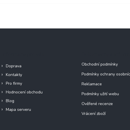
Informace pro vás
Dokumenty a infor
Obchodní podmínky
Doprava
Podmínky ochrany osobníc
Kontakty
Pro firmy
Reklamace
Hodnocení obchodu
Podmínky užití webu
Blog
Ověřené recenze
Mapa serveru
Vrácení zboží