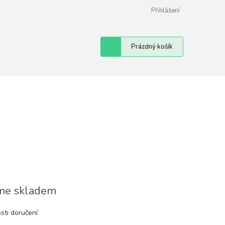
Přihlášení
Nákupní
Prázdný košík
košík
e skladem
sti doručení