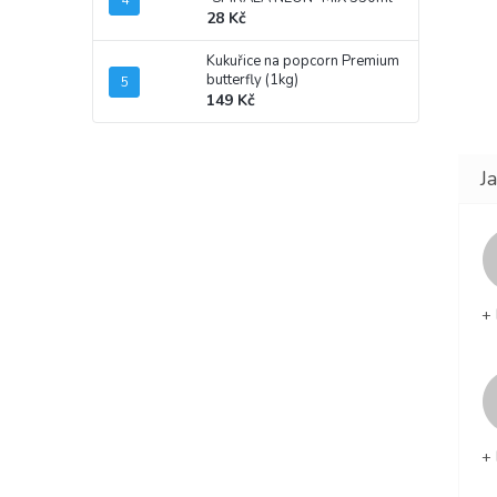
28 Kč
Kukuřice na popcorn Premium
butterfly (1kg)
149 Kč
+ 
+ 