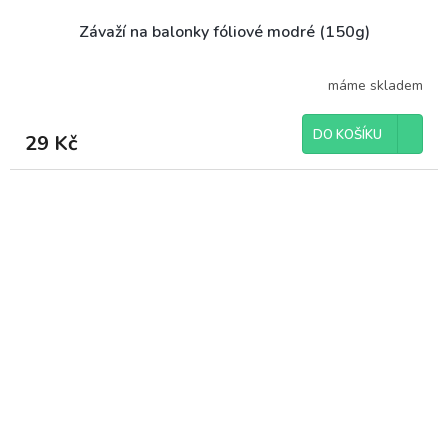
Závaží na balonky fóliové modré (150g)
máme skladem
DO KOŠÍKU
29 Kč