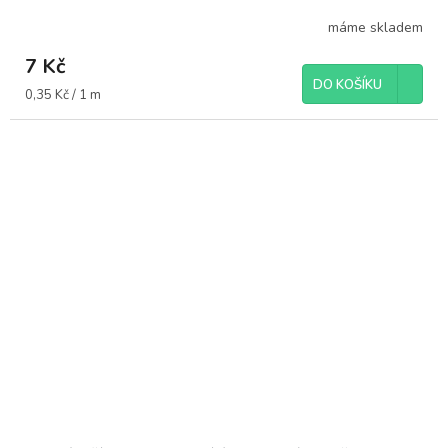
máme skladem
7 Kč
DO KOŠÍKU
Měrná
0,35 Kč / 1 m
cena: