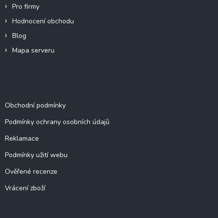
y
Pro firmy
v
Hodnocení obchodu
ý
p
Blog
i
Mapa serveru
s
u
Dokumenty a informace
Obchodní podmínky
Podmínky ochrany osobních údajů
Reklamace
Podmínky užití webu
Ověřené recenze
Vrácení zboží