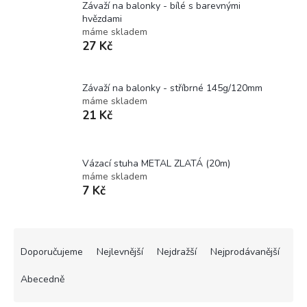
Závaží na balonky - bílé s barevnými
hvězdami
máme skladem
27 Kč
Závaží na balonky - stříbrné 145g/120mm
máme skladem
21 Kč
Vázací stuha METAL ZLATÁ (20m)
máme skladem
7 Kč
Ř
a
Doporučujeme
Nejlevnější
Nejdražší
Nejprodávanější
z
e
Abecedně
n