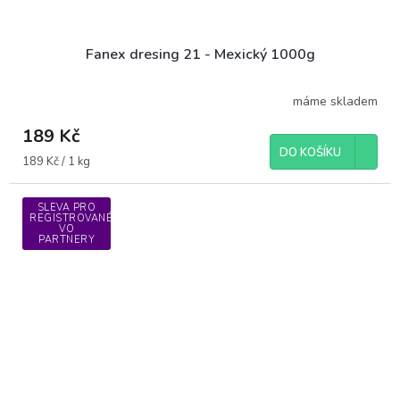
Fanex dresing 21 - Mexický 1000g
máme skladem
189 Kč
DO KOŠÍKU
Měrná
189 Kč / 1 kg
cena:
SLEVA PRO
REGISTROVANÉ
VO
PARTNERY