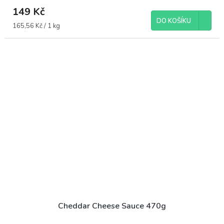
149 Kč
DO KOŠÍKU
Měrná
165,56 Kč / 1 kg
cena:
Cheddar Cheese Sauce 470g