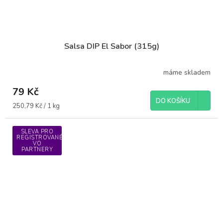
Salsa DIP El Sabor (315g)
máme skladem
79 Kč
DO KOŠÍKU
Měrná
250,79 Kč / 1 kg
cena:
SLEVA PRO
REGISTROVANÉ
VO
PARTNERY