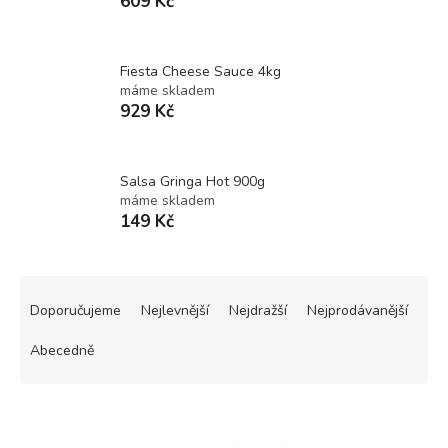
609 Kč
Fiesta Cheese Sauce 4kg
máme skladem
929 Kč
Salsa Gringa Hot 900g
máme skladem
149 Kč
Ř
a
Doporučujeme
Nejlevnější
Nejdražší
Nejprodávanější
z
e
Abecedně
n
í
V
p
ý
r