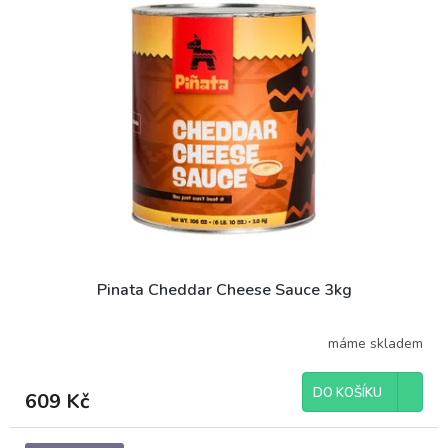
p
o
i
d
s
u
p
k
r
t
o
ů
d
u
k
t
ů
Pinata Cheddar Cheese Sauce 3kg
máme skladem
DO KOŠÍKU
609 Kč