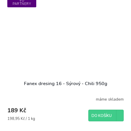
VO
PARTNERY
Fanex dresing 16 - Sýrový - Chili 950g
máme skladem
189 Kč
DO KOŠÍKU
Měrná
198,95 Kč / 1 kg
cena: