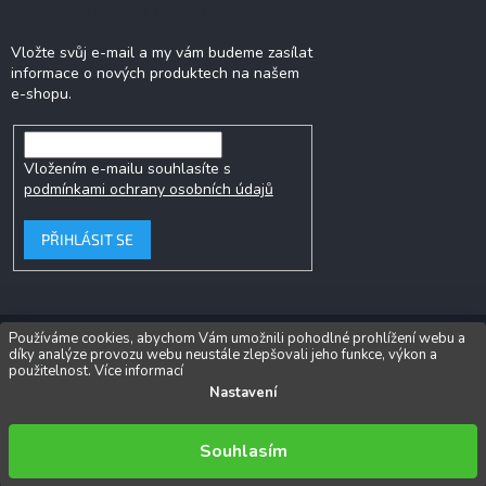
Odebírat newsletter
Vložte svůj e-mail a my vám budeme zasílat
informace o nových produktech na našem
e-shopu.
Vložením e-mailu souhlasíte s
podmínkami ochrany osobních údajů
PŘIHLÁSIT SE
Používáme cookies, abychom Vám umožnili pohodlné prohlížení webu a
díky analýze provozu webu neustále zlepšovali jeho funkce, výkon a
Copyright 2026
Popkornovač.cz®
. Všechna práva vyhrazena.
Upravit
použitelnost.
Více informací
nastavení cookies
Nastavení
Vytvořil Shoptet
Souhlasím