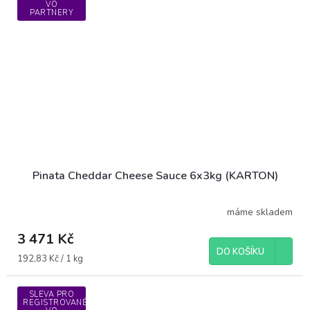
VO
PARTNERY
Pinata Cheddar Cheese Sauce 6x3kg (KARTON)
máme skladem
3 471 Kč
DO KOŠÍKU
Měrná
192,83 Kč / 1 kg
cena:
SLEVA PRO
REGISTROVANÉ