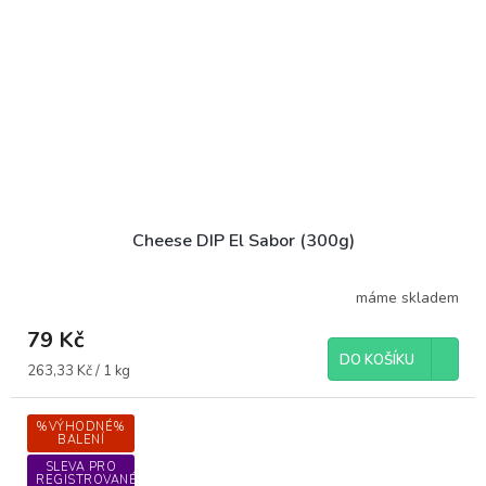
Cheese DIP El Sabor (300g)
máme skladem
79 Kč
DO KOŠÍKU
Měrná
263,33 Kč / 1 kg
cena:
%VÝHODNÉ%
BALENÍ
SLEVA PRO
REGISTROVANÉ