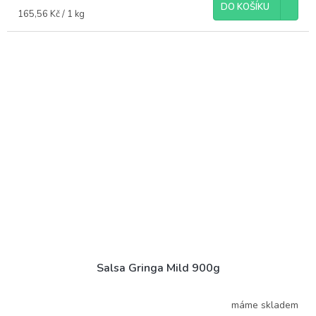
DO KOŠÍKU
Měrná
165,56 Kč / 1 kg
cena:
Salsa Gringa Mild 900g
máme skladem