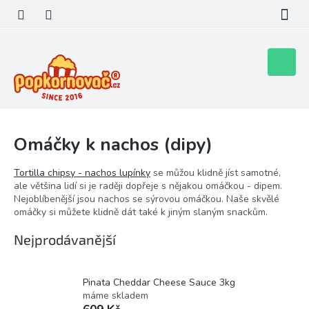
Přejít
na
obsah
Nákupní
košík
Omáčky k nachos (dipy)
Tortilla chipsy - nachos lupínky
se můžou klidně jíst samotné,
ale většina lidí si je raději dopřeje s nějakou omáčkou - dipem.
Nejoblíbenější jsou nachos se sýrovou omáčkou. Naše skvělé
omáčky si můžete klidně dát také k jiným slaným snackům.
Nejprodávanější
Pinata Cheddar Cheese Sauce 3kg
máme skladem