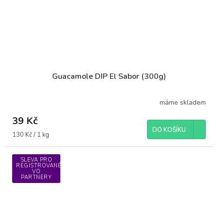
Guacamole DIP El Sabor (300g)
máme skladem
39 Kč
DO KOŠÍKU
Měrná
130 Kč / 1 kg
cena:
SLEVA PRO
REGISTROVANÉ
VO
PARTNERY