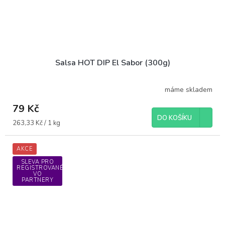
Salsa HOT DIP El Sabor (300g)
máme skladem
79 Kč
DO KOŠÍKU
Měrná
263,33 Kč / 1 kg
cena:
AKCE
SLEVA PRO
REGISTROVANÉ
VO
PARTNERY