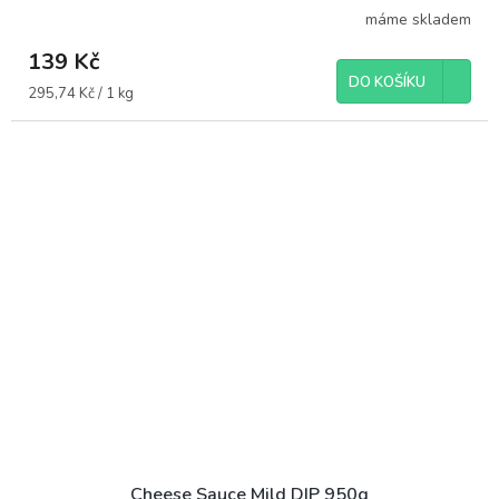
máme skladem
139 Kč
DO KOŠÍKU
Měrná
295,74 Kč / 1 kg
cena:
Cheese Sauce Mild DIP 950g