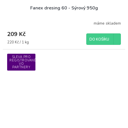
Fanex dresing 60 - Sýrový 950g
máme skladem
209 Kč
DO KOŠÍKU
Měrná
220 Kč / 1 kg
cena:
SLEVA PRO
REGISTROVANÉ
VO
PARTNERY