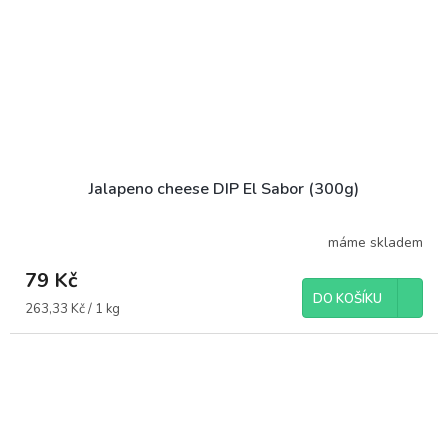
Jalapeno cheese DIP El Sabor (300g)
máme skladem
79 Kč
DO KOŠÍKU
Měrná
263,33 Kč / 1 kg
cena: