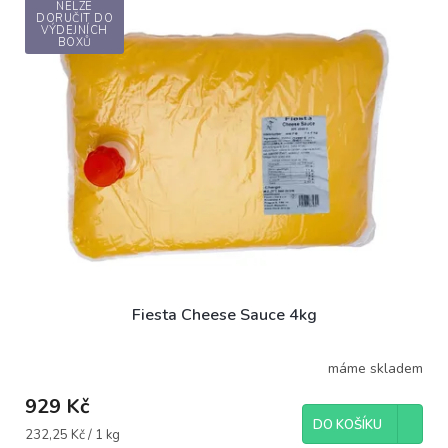
NELZE
DORUČIT DO
VÝDEJNÍCH
BOXŮ
Fiesta Cheese Sauce 4kg
máme skladem
929 Kč
DO KOŠÍKU
Měrná
232,25 Kč / 1 kg