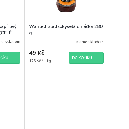
papírový
Wanted Sladkokyselá omáčka 280
(CELÉ
g
e skladem
máme skladem
49 Kč
ŠÍKU
DO KOŠÍKU
Měrná
175 Kč / 1 kg
cena: