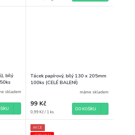
cena:
), bílý
Tácek papírový, bílý 130 x 205mm
250ks
100ks (CELÉ BALENÍ)
e skladem
máme skladem
99 Kč
ŠÍKU
DO KOŠÍKU
Měrná
0,99 Kč / 1 ks
cena:
AKCE