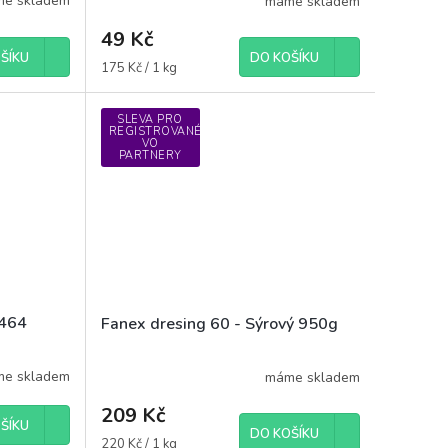
e skladem
máme skladem
49 Kč
ŠÍKU
DO KOŠÍKU
Měrná
175 Kč / 1 kg
cena:
SLEVA PRO
REGISTROVANÉ
VO
PARTNERY
 464
Fanex dresing 60 - Sýrový 950g
e skladem
máme skladem
209 Kč
ŠÍKU
DO KOŠÍKU
Měrná
220 Kč / 1 kg