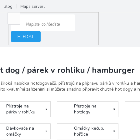
Blog
Mapa serveru
HLEDAT
t dog / párek v rohlíku / hamburger
široká nabídka hotdogovačů, přístrojů na přípravu párků v rohlíku a h
ito kvalitními zařízeními si můžete snadno připravit chutné hot dogy 
Přístroje na
Přístroje na
párky v rohlíku
hotdogy
Dávkovače na
Omáčky, kečup,
omáčky
hořčice