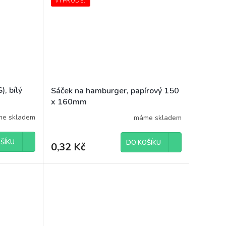
VÝPRODEJ
), bílý
Sáček na hamburger, papírový 150
x 160mm
e skladem
máme skladem
ŠÍKU
DO KOŠÍKU
0,32 Kč