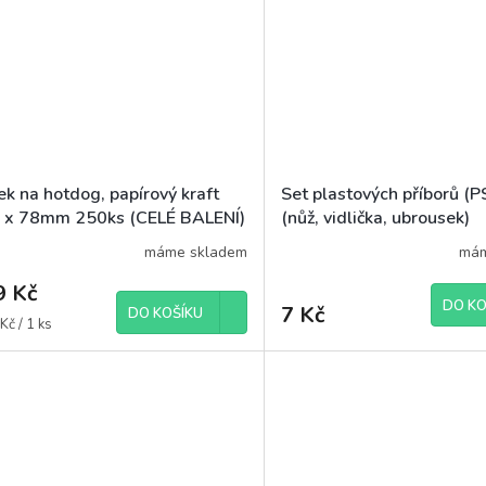
k na hotdog, papírový kraft
Set plastových příborů (PS
 x 78mm 250ks (CELÉ BALENÍ)
(nůž, vidlička, ubrousek)
máme skladem
mám
9 Kč
DO KO
7 Kč
DO KOŠÍKU
á
Kč / 1 ks