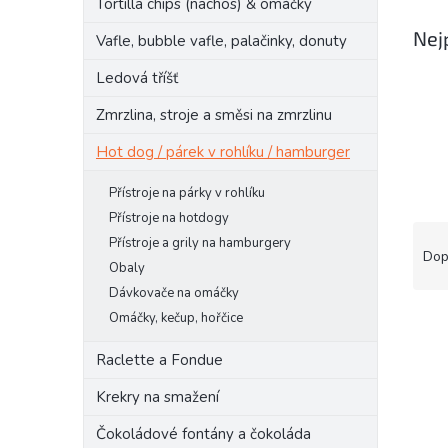
Tortilla chips (nachos) & omáčky
n
e
Nej
Vafle, bubble vafle, palačinky, donuty
l
Ledová tříšť
Zmrzlina, stroje a směsi na zmrzlinu
Hot dog / párek v rohlíku / hamburger
Přístroje na párky v rohlíku
Přístroje na hotdogy
Ř
Přístroje a grily na hamburgery
a
Dop
Obaly
z
Dávkovače na omáčky
e
V
n
Omáčky, kečup, hořčice
ý
í
Raclette a Fondue
p
p
i
r
Krekry na smažení
s
o
p
d
Čokoládové fontány a čokoláda