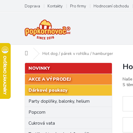
Přejít
Doprava
Kontakty
Pro firmy
Hodnocení obchodu
na
obsah
Domů
Hot dog / párek v rohlíku / hamburger
Ho
P
Přeskočit
NOVINKY
kategorie
o
s
Naše 
AKCE A VÝPRODEJ
t
S těm
Dárkové poukazy
r
a
Party doplňky, balonky, helium
n
n
Popcorn
í
Cukrová vata
p
a