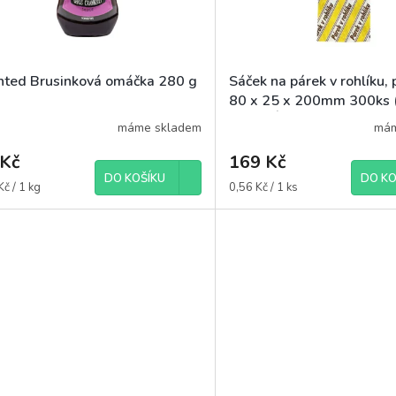
ted Brusinková omáčka 280 g
Sáček na párek v rohlíku, 
80 x 25 x 200mm 300ks 
BALENÍ)
máme skladem
mám
 Kč
169 Kč
DO KOŠÍKU
DO KO
á
Měrná
č / 1 kg
0,56 Kč / 1 ks
cena: