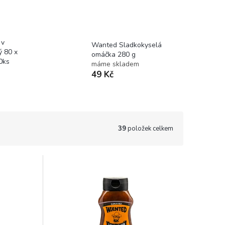
 v
Wanted Sladkokyselá
ý 80 x
omáčka 280 g
0ks
máme skladem
49 Kč
39
položek celkem