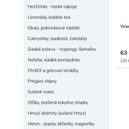
r
u
HotDrinks - horké nápoje
o
k
d
t
Limonády, bubble tea
u
ů
k
Wan
Obaly, jednorázové nádobí
t
ů
Cukrovinky, sladkosti, čokolády
Sladké polevy - toppingy, šlehačka
63
Nutella, sladké pomazánky
Měrn
225 K
cena:
FANEX a grilovací omáčky
Pringles chipsy
Sušené maso
Oříšky, pražená kukuřice, křupky
Hmyzí dobroty (sušený hmyz)
Merch - placky, klíčenky, magnetky