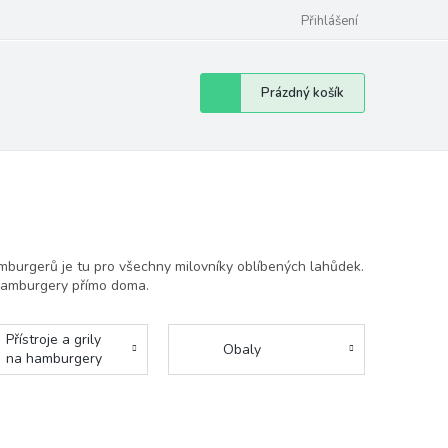
Přihlášení
Nákupní
Prázdný košík
košík
amburgerů je tu pro všechny milovníky oblíbených lahůdek.
a hamburgery přímo doma.
Přístroje a grily
Obaly
na hamburgery