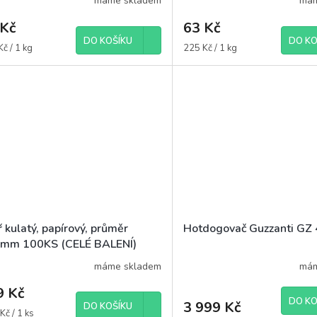
máme skladem
mám
 Kč
63 Kč
DO KOŠÍKU
DO KO
á
Měrná
č / 1 kg
225 Kč / 1 kg
cena:
ř kulatý, papírový, průměr
Hotdogovač Guzzanti GZ
mm 100KS (CELÉ BALENÍ)
máme skladem
mám
9 Kč
DO KO
3 999 Kč
DO KOŠÍKU
á
Kč / 1 ks