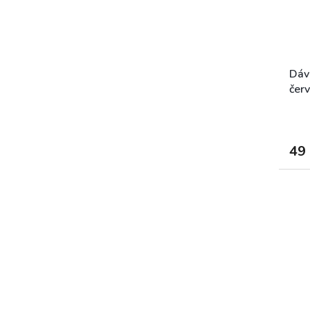
Dáv
červ
49