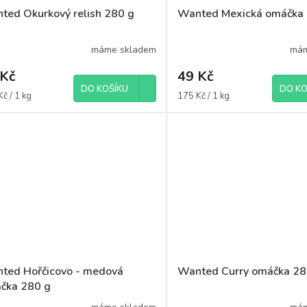
ted Okurkový relish 280 g
Wanted Mexická omáčka
máme skladem
mám
 Kč
49 Kč
DO KOŠÍKU
DO KO
á
Měrná
č / 1 kg
175 Kč / 1 kg
cena:
ted Hořčicovo - medová
Wanted Curry omáčka 28
čka 280 g