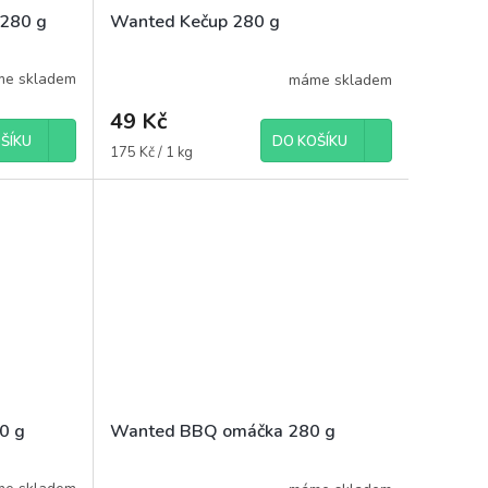
 280 g
Wanted Kečup 280 g
e skladem
máme skladem
49 Kč
ŠÍKU
DO KOŠÍKU
Měrná
175 Kč / 1 kg
cena:
0 g
Wanted BBQ omáčka 280 g