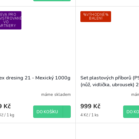
LEVA PRO
%VÝHODNÉ%
GISTROVANÉ
BALENÍ
VO
ARTNERY
ex dresing 21 - Mexický 1000g
Set plastových příborů (PS
(nůž, vidlička, ubrousek) 
(CELÉ BALENÍ)
máme skladem
mám
9 Kč
999 Kč
DO KOŠÍKU
DO KO
á
Měrná
č / 1 kg
4 Kč / 1 ks
cena: