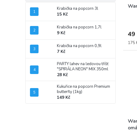
Wan
Krabička na popcorn 3l
15 Kč
Krabička na popcorn 1,7l
49
9 Kč
Měrn
175 K
Krabička na popcorn 0,9l
cena:
7 Kč
PARTY lahev na ledovou tříšť
"SPIRÁLA NEON" MIX 350ml
28 Kč
Kukuřice na popcorn Premium
butterfly (1kg)
149 Kč
Wan
omá