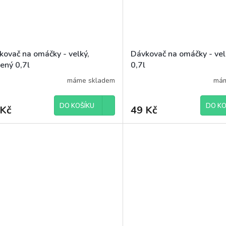
kovač na omáčky - velký,
Dávkovač na omáčky - velk
ený 0,7l
0,7l
máme skladem
mám
DO KOŠÍKU
DO KO
 Kč
49 Kč