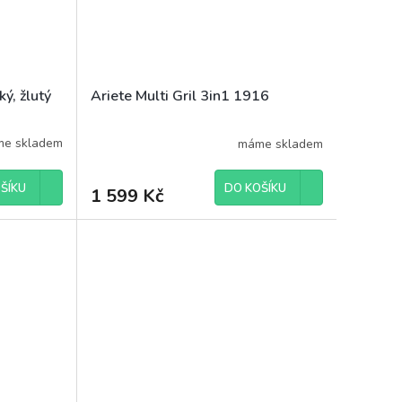
ý, žlutý
Ariete Multi Gril 3in1 1916
e skladem
máme skladem
ŠÍKU
DO KOŠÍKU
1 599 Kč