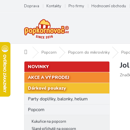
Přejít
Doprava
Kontakty
Pro firmy
Hodnocení obchodu
na
obsah
Domů
Popcorn
Popcorn do mikrovlnky
Popc
Jo
P
Přeskočit
NOVINKY
kategorie
o
Znač
s
AKCE A VÝPRODEJ
t
Dárkové poukazy
r
a
Party doplňky, balonky, helium
n
n
Popcorn
í
p
Kukuřice na popcorn
a
Slané příchutě na popcorn