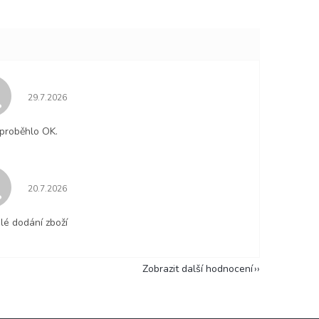
Hodnocení obchodu je 5 z 5 hvězdiček.
29.7.2026
proběhlo OK.
Hodnocení obchodu je 5 z 5 hvězdiček.
20.7.2026
lé dodání zboží
Zobrazit další hodnocení