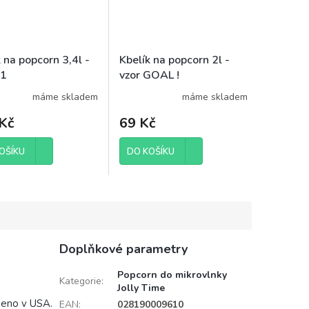
 na popcorn 3,4l -
Kbelík na popcorn 2l -
01
vzor GOAL !
máme skladem
máme skladem
Kč
69 Kč
OŠÍKU
DO KOŠÍKU
Doplňkové parametry
Popcorn do mikrovlnky
Kategorie
:
Jolly Time
beno v USA.
EAN
:
028190009610