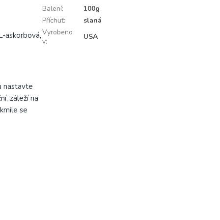
Balení
:
100g
Příchuť
:
slaná
Vyrobeno
 L-askorbová,
USA
v
:
u nastavte
í, záleží na
akmile se