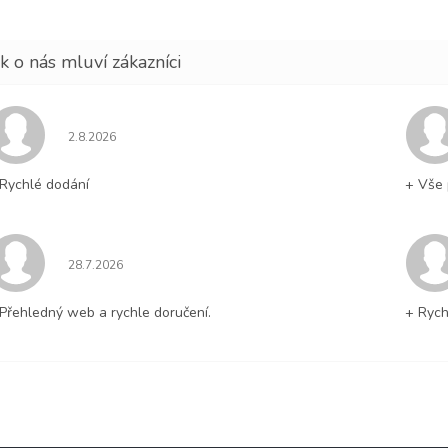
Hodnocení obchodu je 5 z 5 hvězdiček.
2.8.2026
Rychlé dodání
+ Vše 
Hodnocení obchodu je 5 z 5 hvězdiček.
28.7.2026
Přehledný web a rychle doručení.
+ Rych