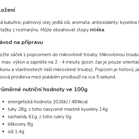
ložení
lá kukuřice, palmový olej, jedlá sůl, aromata, antioxidanty: kyselina
tažky z rozmarýnu. Může obsahovat stopy
mléka
.
ávod na přípravu
ožte sáček s popcornem do mikrovlnné trouby. Mikrovlnnou troub
 max. výkon a zapněte na 2 - 4 minuty (pozn. čas je pouze orientačn
konu a vlastnostech Vaší mikrovlnné trouby). Popcorn je hotový, j
sová prodleva mezi pukáním prodlouží na cca 5 sekund.
růměrné nutriční hodnoty ve 100g
energetická hodnota 2026kJ / 484kcal
tuky 28g, z toho nasycené mastné kyseliny 14g
sacharidy 61g, z toho cukry 0g
bílkoviny 8g
sůl 1,4g