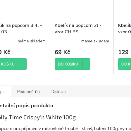
ík na popcorn 3,4l -
Kbelík na popcorn 2l -
Kbelík
r 03
vzor CHIPS
vzor 
máme skladem
máme skladem
9 Kč
69 Kč
129 
 KOŠÍKU
DO KOŠÍKU
DO K
pis
Podobné (2)
Diskuze
etailní popis produktu
olly Time Crispy'n White 100g
pcorn pro přípravu v mikrovlnné troubě - slaný, balení 100g, vyro