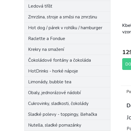
Ledová tříšť
Zmrzlina, stroje a směsi na zmrzlinu
Kbel
Hot dog / párek v rohlíku / hamburger
vzo
Raclette a Fondue
Krekry na smažení
12
Čokoládové fontány a čokoláda
DO
HotDrinks - horké nápoje
Limonády, bubble tea
Po
Obaly, jednorázové nádobí
Cukrovinky, sladkosti, čokolády
D
Sladké polevy - toppingy, šlehačka
J
Nutella, sladké pomazánky
Po