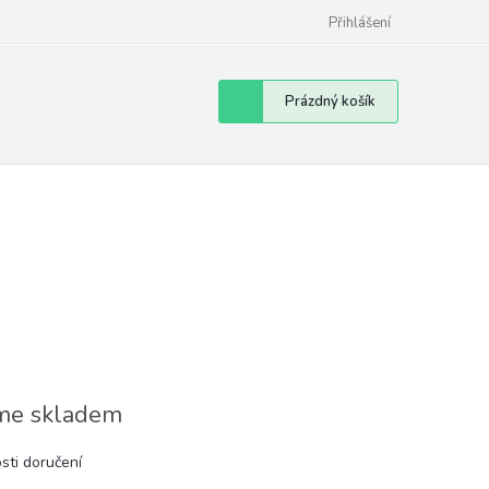
Přihlášení
Nákupní
Prázdný košík
košík
e skladem
sti doručení