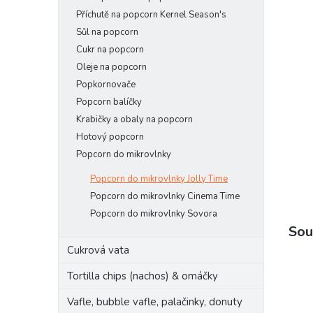
n
Příchutě na popcorn Kernel Season's
e
Sůl na popcorn
l
Cukr na popcorn
Oleje na popcorn
Popkornovače
Popcorn balíčky
Krabičky a obaly na popcorn
Hotový popcorn
Popcorn do mikrovlnky
Popcorn do mikrovlnky Jolly Time
Popcorn do mikrovlnky Cinema Time
Popcorn do mikrovlnky Sovora
Sou
Cukrová vata
Tortilla chips (nachos) & omáčky
Vafle, bubble vafle, palačinky, donuty