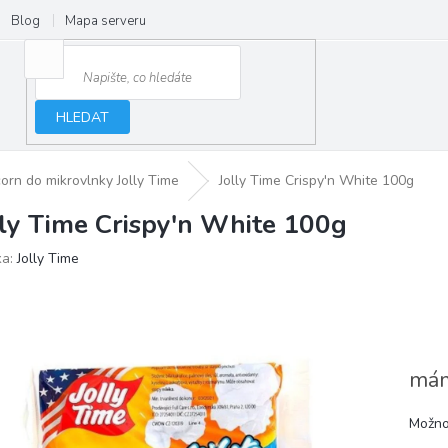
Blog
Mapa serveru
HLEDAT
orn do mikrovlnky Jolly Time
Jolly Time Crispy'n White 100g
lly Time Crispy'n White 100g
ka:
Jolly Time
mám
Možno