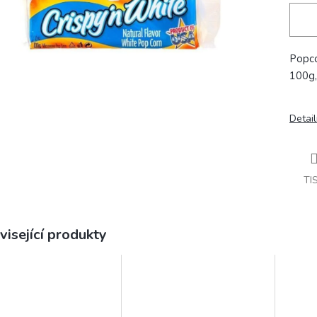
Popco
100g,
Detail
TI
visející produkty