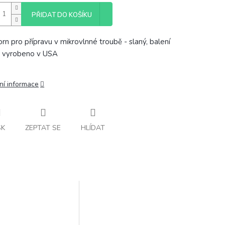
PŘIDAT DO KOŠÍKU
rn pro přípravu v mikrovlnné troubě - slaný, balení
 vyrobeno v USA
ní informace
SK
ZEPTAT SE
HLÍDAT