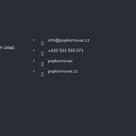
mace
Kontakt
info
@
popkornovac.cz
h údajů
+420 533 555 071
popkornovac
popkornovac.cz