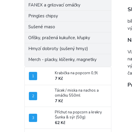
FANEX a grilovací omáčky
S
Pringles chipsy
bí
Sušené maso
vý
Oříšky, pražená kukuřice, křupky
N
Hmyzí dobroty (sušený hmyz)
Vl
na
Merch - placky, klíčenky, magnetky
vý
ča
Krabička na popcorn 0,9l
7 Kč
P
Tácek / miska na nachos a
omáčku 550ml
7 Kč
Příchuť na popcorn a krekry
Šunka & sýr (50g)
62 Kč