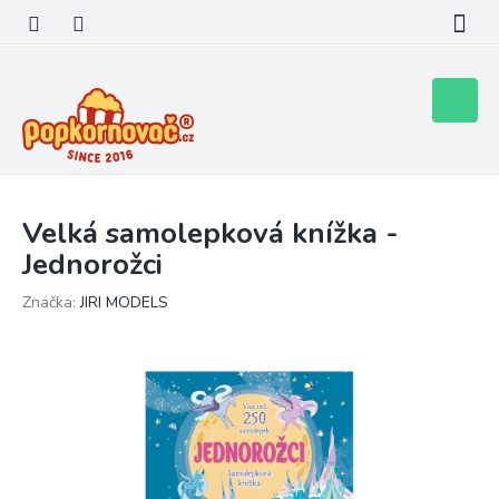
Přejít
na
obsah
Nákupní
košík
Velká samolepková knížka -
Jednorožci
Značka:
JIRI MODELS