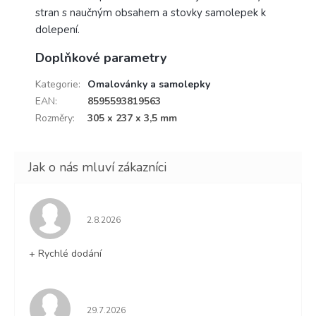
stran s naučným obsahem a stovky samolepek k
dolepení.
Doplňkové parametry
Kategorie
:
Omalovánky a samolepky
EAN
:
8595593819563
Rozměry
:
305 x 237 x 3,5 mm
Hodnocení obchodu je 5 z 5 hvězdiček.
2.8.2026
+ Rychlé dodání
Hodnocení obchodu je 5 z 5 hvězdiček.
29.7.2026