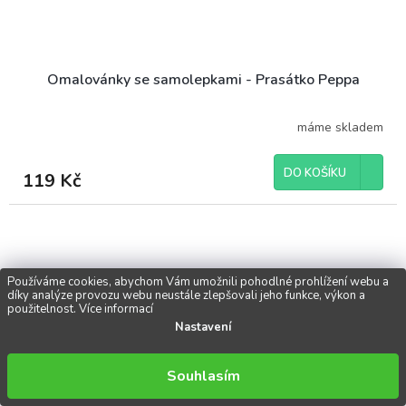
Omalovánky se samolepkami - Prasátko Peppa
máme skladem
DO KOŠÍKU
119 Kč
Používáme cookies, abychom Vám umožnili pohodlné prohlížení webu a
díky analýze provozu webu neustále zlepšovali jeho funkce, výkon a
použitelnost.
Více informací
Nastavení
Souhlasím