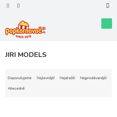
Přejít
na
obsah
Nákupní
košík
JIRI MODELS
Ř
a
Doporučujeme
Nejlevnější
Nejdražší
Nejprodávanější
z
e
Abecedně
n
í
V
p
ý
r
p