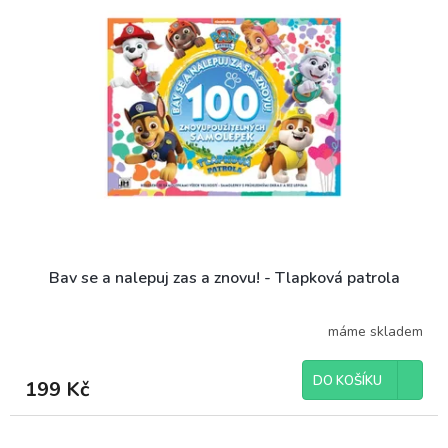
o
i
d
s
u
p
k
r
t
o
ů
d
u
k
t
ů
Bav se a nalepuj zas a znovu! - Tlapková patrola
máme skladem
DO KOŠÍKU
199 Kč