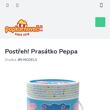
Přejít
na
obsah
Nákupní
košík
Postřeh! Prasátko Peppa
Značka:
JIRI MODELS