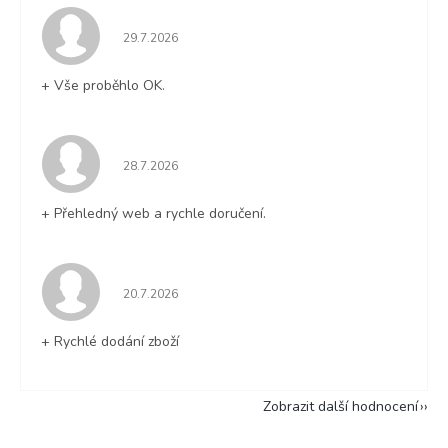
Hodnocení obchodu je 5 z 5 hvězdiček.
29.7.2026
+ Vše proběhlo OK.
Hodnocení obchodu je 5 z 5 hvězdiček.
28.7.2026
+ Přehledný web a rychle doručení.
Hodnocení obchodu je 5 z 5 hvězdiček.
20.7.2026
+ Rychlé dodání zboží
Zobrazit další hodnocení