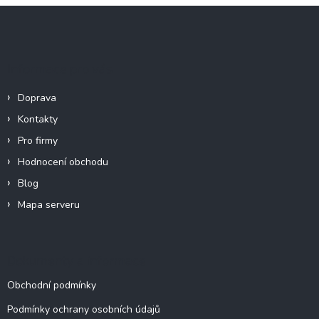
Z
á
p
a
Informace pro vás
t
í
Doprava
Kontakty
Pro firmy
Hodnocení obchodu
Blog
Mapa serveru
Dokumenty a informace
Obchodní podmínky
Podmínky ochrany osobních údajů