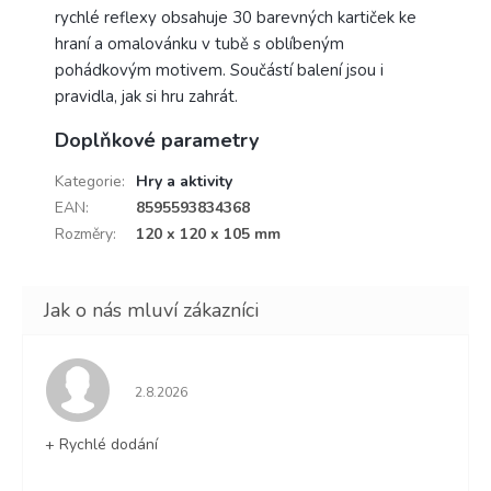
rychlé reflexy obsahuje 30 barevných kartiček ke
hraní a omalovánku v tubě s oblíbeným
pohádkovým motivem. Součástí balení jsou i
pravidla, jak si hru zahrát.
Doplňkové parametry
Kategorie
:
Hry a aktivity
EAN
:
8595593834368
Rozměry
:
120 x 120 x 105 mm
Hodnocení obchodu je 5 z 5 hvězdiček.
2.8.2026
+ Rychlé dodání