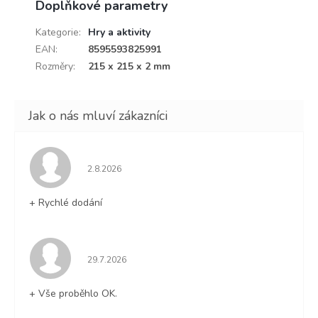
Doplňkové parametry
Kategorie
:
Hry a aktivity
EAN
:
8595593825991
Rozměry
:
215 x 215 x 2 mm
Hodnocení obchodu je 5 z 5 hvězdiček.
2.8.2026
+ Rychlé dodání
Hodnocení obchodu je 5 z 5 hvězdiček.
29.7.2026
+ Vše proběhlo OK.