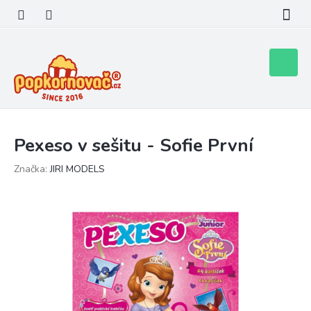
Přejít
na
obsah
Nákupní
košík
Pexeso v sešitu - Sofie První
Značka:
JIRI MODELS