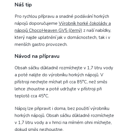
Náš tip
Pro rychlou přípravu a snadné podávání horkých
nápojů doporučujeme
Výrobník horké čokolády a
nápojů ChocoHeaven GV5 (černý)
z naší nabídky,
který najde uplatnění jak v domácnostech, tak i v
menších gastro provozech.
Návod na přípravu
Obsah sáčku důkladně rozmíchejte v 1,7 litru vody
a poté nalijte do výrobníku horkých nápojů. V
přístroji nechejte míchat při cca 85°C, než směs
lehce zhoustne a poté udržujte v přístroji při
teplotě cca 45°C.
Nápoj lze připravit i doma, bez použití výrobníku
horkých nápojů. Obsah sáčku důkladně rozmíchejte
v 1,7 litru vody a v hrnci na mírném ohni míchejte,
dokud směs nezhoustne.