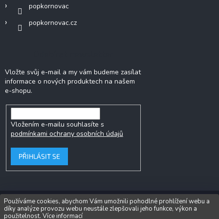
popkornovac
popkornovac.cz
Odebírat newsletter
Vložte svůj e-mail a my vám budeme zasílat
informace o nových produktech na našem
e-shopu.
Vložením e-mailu souhlasíte s
podmínkami ochrany osobních údajů
PŘIHLÁSIT SE
Používáme cookies, abychom Vám umožnili pohodlné prohlížení webu a
díky analýze provozu webu neustále zlepšovali jeho funkce, výkon a
Copyright 2026
Popkornovač.cz®
. Všechna práva vyhrazena.
Upravit
použitelnost.
Více informací