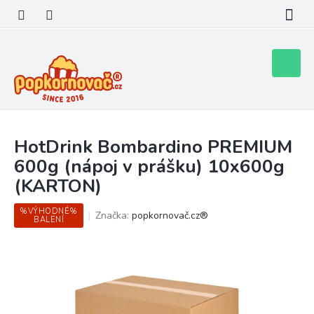
Přejít
na
obsah
Nákupní
košík
HotDrink Bombardino PREMIUM
600g (nápoj v prášku) 10x600g
(KARTON)
%VÝHODNÉ%
Značka:
popkornovač.cz®
BALENÍ