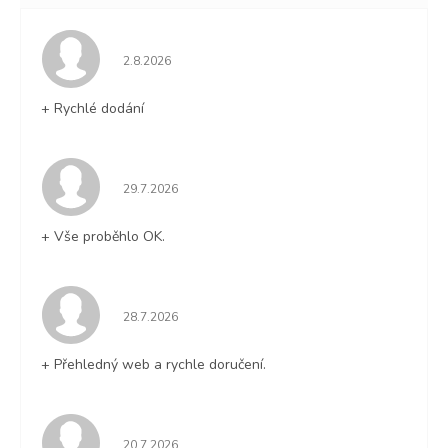
Hodnocení obchodu je 5 z 5 hvězdiček.
2.8.2026
+ Rychlé dodání
Hodnocení obchodu je 5 z 5 hvězdiček.
29.7.2026
+ Vše proběhlo OK.
Hodnocení obchodu je 5 z 5 hvězdiček.
28.7.2026
+ Přehledný web a rychle doručení.
Hodnocení obchodu je 5 z 5 hvězdiček.
20.7.2026