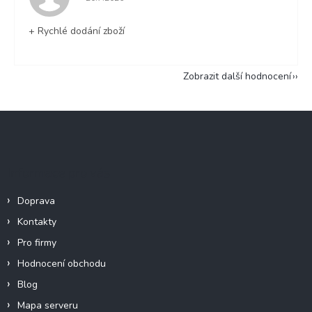
+ Rychlé dodání zboží
Zobrazit další hodnocení
Z
á
p
a
Informace pro vás
t
í
Doprava
Kontakty
Pro firmy
Hodnocení obchodu
Blog
Mapa serveru