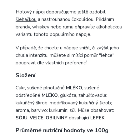
Hotový nápoj doporučujeme ještě ozdobit
šlehačkou
a nastrouhanou čokoládou. Přidáním
brandy, whiskey nebo rumu připravíte alkoholickou
variantu tohoto populárního nápoje.
V případě, že chcete u nápoje snížit, či zvýšit jeho
chuť a intenzitu, můžete si mísící poměr "lehce"
poupravit dle vlastních preferencí.
Složení
Cukr, sušené plnotučné
MLÉKO
, sušené
odstředěné
MLÉKO
, glukóza, zahušťovadla:
kukuřičný škrob, modifikovaný kukuřičný škrob;
aroma, barvivo: kurkumin; sůl. Může obsahovat:
SÓJU
,
VEJCE
,
OBILNINY
obsahující
LEPEK
.
Průměrné nutriční hodnoty ve 100g