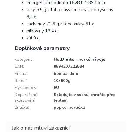
energetická hodnota 1628 kJ/389,1 kcal
tuky 5,5 g z toho nasycené mastné kyseliny
3,4 g
sacharidy 71,6 g z toho cukry 61 g
bílkoviny 13,4 g
sůl 0 g
Doplňkové parametry
Kategorie
:
HotDrinks - horké nápoje
EAN
:
8594207222584
Příchuť
:
bombardino
Balení
:
10x600g
Vyrobeno v
:
EU
Doporučené
Skladujte v suchu, chraňte před
skladování
:
teplem.
Značka
:
popkornovač.cz