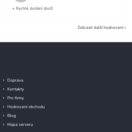
+ Rychlé dodání zboží
Zobrazit další hodnocení
Z
á
p
a
Informace pro vás
t
í
Doprava
Kontakty
Pro firmy
Hodnocení obchodu
Blog
Mapa serveru