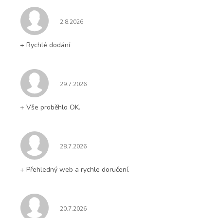
Hodnocení obchodu je 5 z 5 hvězdiček.
2.8.2026
+ Rychlé dodání
Hodnocení obchodu je 5 z 5 hvězdiček.
29.7.2026
+ Vše proběhlo OK.
Hodnocení obchodu je 5 z 5 hvězdiček.
28.7.2026
+ Přehledný web a rychle doručení.
Hodnocení obchodu je 5 z 5 hvězdiček.
20.7.2026