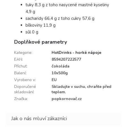
tuky 8,3 g z toho nasycené mastné kyseliny
4,9 g
sacharidy 66,4 g z toho cukry 57,6 g
bílkoviny 11,9 g
sůl 0 g
Doplňkové parametry
Kategorie
:
HotDrinks - horké nápoje
EAN
:
8594207222577
Příchuť
:
čokoláda
Balení
:
10x500g
Vyrobeno v
:
EU
Doporučené
Skladujte v suchu, chraňte před
skladování
:
teplem.
Značka
:
popkornovač.cz