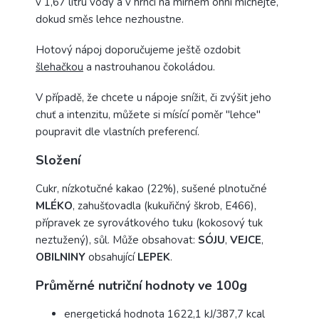
v 1,67 litru vody a v hrnci na mírném ohni míchejte,
dokud směs lehce nezhoustne.
Hotový nápoj doporučujeme ještě ozdobit
šlehačkou
a nastrouhanou čokoládou.
V případě, že chcete u nápoje snížit, či zvýšit jeho
chuť a intenzitu, můžete si mísící poměr "lehce"
poupravit dle vlastních preferencí.
Složení
Cukr, nízkotučné kakao (22%), sušené plnotučné
MLÉKO
, zahušťovadla (kukuřičný škrob, E466),
přípravek ze syrovátkového tuku (kokosový tuk
neztužený), sůl. Může obsahovat:
SÓJU
,
VEJCE
,
OBILNINY
obsahující
LEPEK
.
Průměrné nutriční hodnoty ve 100g
energetická hodnota 1622,1 kJ/387,7 kcal