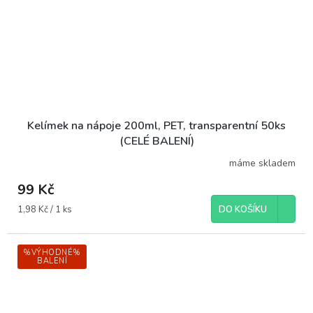
Kelímek na nápoje 200ml, PET, transparentní 50ks
(CELÉ BALENÍ)
máme skladem
99 Kč
Měrná
1,98 Kč / 1 ks
DO KOŠÍKU
cena:
%VÝHODNÉ%
BALENÍ