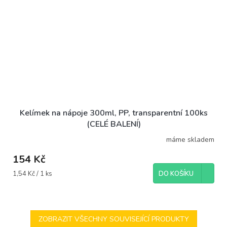
Kelímek na nápoje 300ml, PP, transparentní 100ks
(CELÉ BALENÍ)
máme skladem
154 Kč
Měrná
1,54 Kč / 1 ks
DO KOŠÍKU
cena:
ZOBRAZIT VŠECHNY SOUVISEJÍCÍ PRODUKTY