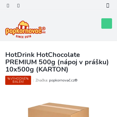
Přejít
na
obsah
Nákupní
košík
HotDrink HotChocolate
PREMIUM 500g (nápoj v prášku)
10x500g (KARTON)
%VÝHODNÉ%
Značka:
popkornovač.cz®
BALENÍ