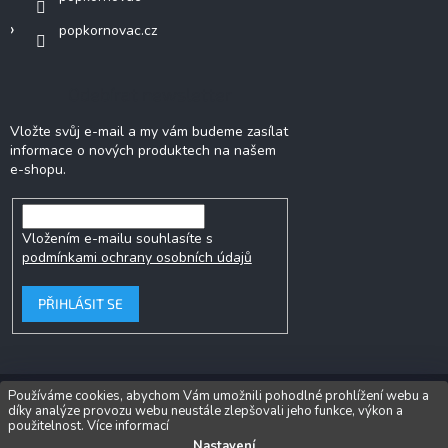
popkornovac.cz
Odebírat newsletter
Vložte svůj e-mail a my vám budeme zasílat
informace o nových produktech na našem
e-shopu.
Vložením e-mailu souhlasíte s
podmínkami ochrany osobních údajů
PŘIHLÁSIT SE
Používáme cookies, abychom Vám umožnili pohodlné prohlížení webu a
díky analýze provozu webu neustále zlepšovali jeho funkce, výkon a
Copyright 2026
Popkornovač.cz®
. Všechna práva vyhrazena.
Upravit
použitelnost.
Více informací
nastavení cookies
Nastavení