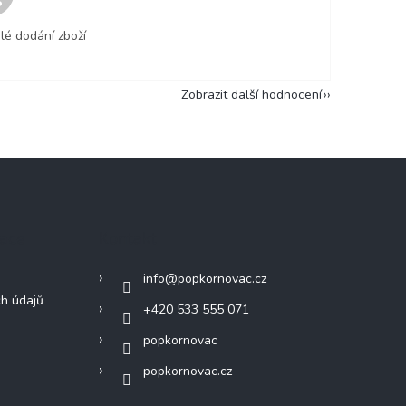
lé dodání zboží
Zobrazit další hodnocení
mace
Kontakt
info
@
popkornovac.cz
h údajů
+420 533 555 071
popkornovac
popkornovac.cz