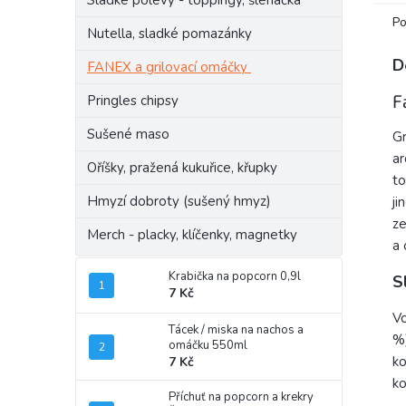
Sladké polevy - toppingy, šlehačka
Po
Nutella, sladké pomazánky
D
FANEX a grilovací omáčky
F
Pringles chipsy
Sušené maso
Gr
ar
Oříšky, pražená kukuřice, křupky
to
Hmyzí dobroty (sušený hmyz)
ji
ze
Merch - placky, klíčenky, magnetky
a 
Krabička na popcorn 0,9l
S
7 Kč
Vo
Tácek / miska na nachos a
%)
omáčku 550ml
ko
7 Kč
ko
Příchuť na popcorn a krekry