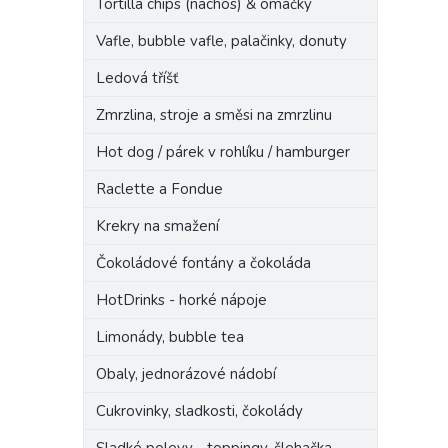
Tortilla chips (nachos) & omáčky
n
e
Vafle, bubble vafle, palačinky, donuty
l
Ledová tříšť
Zmrzlina, stroje a směsi na zmrzlinu
Hot dog / párek v rohlíku / hamburger
Raclette a Fondue
Krekry na smažení
Čokoládové fontány a čokoláda
HotDrinks - horké nápoje
Limonády, bubble tea
Obaly, jednorázové nádobí
Cukrovinky, sladkosti, čokolády