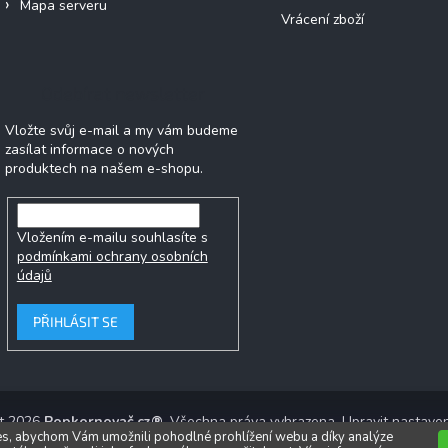
Mapa serveru
Vrácení zboží
Odebírat newsletter
Vložte svůj e-mail a my vám budeme
zasílat informace o nových
produktech na našem e-shopu.
Vložením e-mailu souhlasíte s
podmínkami ochrany osobních
údajů
PŘIHLÁSIT SE
ht 2026
Popkornovač.cz®
. Všechna práva vyhrazena.
Upravit nastaven
s, abychom Vám umožnili pohodlné prohlížení webu a díky analýze