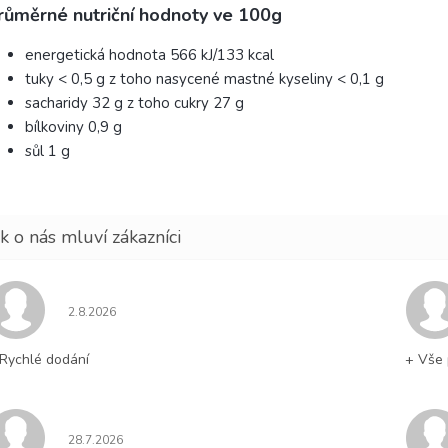
růměrné nutriční hodnoty ve 100g
energetická hodnota 566 kJ/133 kcal
tuky < 0,5 g z toho nasycené mastné kyseliny < 0,1 g
sacharidy 32 g z toho cukry 27 g
bílkoviny 0,9 g
sůl 1 g
Hodnocení obchodu je 5 z 5 hvězdiček.
2.8.2026
Rychlé dodání
+ Vše 
Hodnocení obchodu je 5 z 5 hvězdiček.
28.7.2026