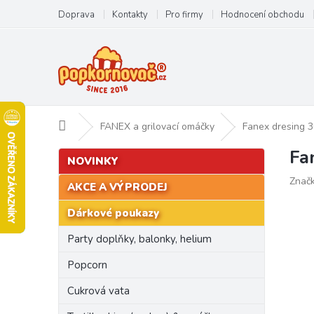
Přejít
Doprava
Kontakty
Pro firmy
Hodnocení obchodu
na
obsah
Domů
FANEX a grilovací omáčky
Fanex dresing 
Fa
P
Přeskočit
NOVINKY
kategorie
o
Znač
s
AKCE A VÝPRODEJ
t
Dárkové poukazy
r
a
Party doplňky, balonky, helium
n
n
Popcorn
í
Cukrová vata
p
a