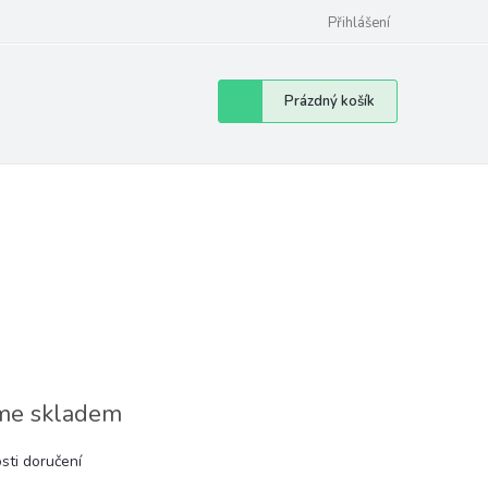
Přihlášení
Nákupní
Prázdný košík
košík
e skladem
sti doručení