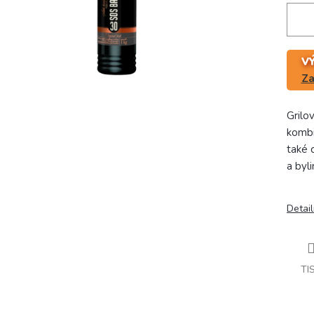
V
Za
Grilo
kombi
také 
a byli
Detail
TI