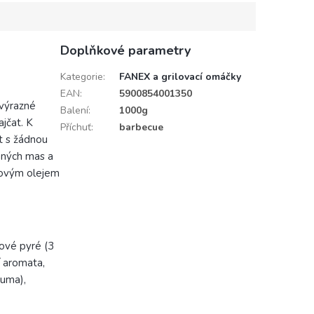
Doplňkové parametry
Kategorie
:
FANEX a grilovací omáčky
EAN
:
5900854001350
 výrazné
Balení
:
1000g
jčat. K
Příchuť
:
barbecue
t s žádnou
vaných mas a
vovým olejem
kové pyré (3
í aromata,
guma),