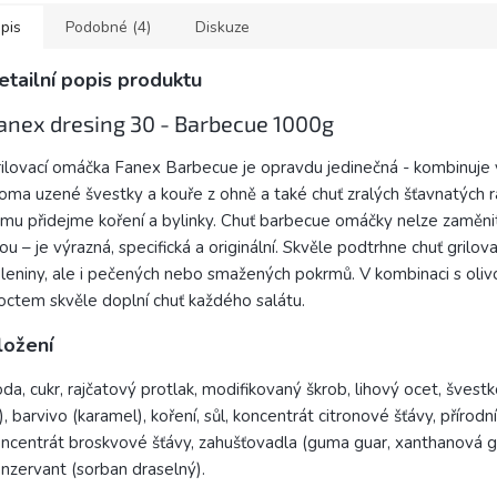
pis
Podobné (4)
Diskuze
etailní popis produktu
anex dresing 30 - Barbecue 1000g
ilovací omáčka Fanex Barbecue je opravdu jedinečná - kombinuje
oma uzené švestky a kouře z ohně a také chuť zralých šťavnatých ra
mu přidejme koření a bylinky. Chuť barbecue omáčky nelze zaměni
nou – je výrazná, specifická a originální. Skvěle podtrhne chuť grilo
leniny, ale i pečených nebo smažených pokrmů. V kombinaci s oli
octem skvěle doplní chuť každého salátu.
ložení
da, cukr, rajčatový protlak, modifikovaný škrob, lihový ocet, švest
, barvivo (karamel), koření, sůl, koncentrát citronové šťávy, přírodn
ncentrát broskvové šťávy, zahušťovadla (guma guar, xanthanová 
nzervant (sorban draselný).