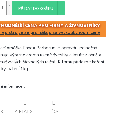
PŘIDAT DO KOŠÍKU
ÝHODNĚJŠÍ CENA PRO FIRMY A ŽIVNOSTNÍKY
registrujte se pro nákup za velkoobchodní ceny
vací omáčka Fanex Barbecue je opravdu jedinečná -
nuje výrazné aroma uzené švestky a kouře z ohně a
chuť zralých šťavnatých rajčat. K tomu přidejme koření
nky, balení 1kg
ní informace
SK
ZEPTAT SE
HLÍDAT