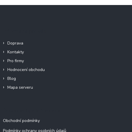
Z
á
p
a
Informace pro vás
t
í
Doprava
Kontakty
Pro firmy
Hodnocení obchodu
Blog
Mapa serveru
Dokumenty a informace
Obchodní podmínky
Podmínky ochrany osobních údajů