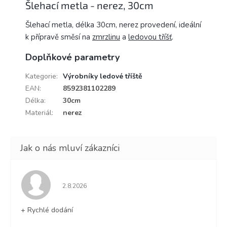
Šlehací metla - nerez, 30cm
Šlehací metla, délka 30cm, nerez provedení, ideální
k přípravě směsí na
zmrzlinu
a
ledovou tříšť
.
Doplňkové parametry
Kategorie
:
Výrobníky ledové tříště
EAN
:
8592381102289
Délka
:
30cm
Materiál
:
nerez
Hodnocení obchodu je 5 z 5 hvězdiček.
2.8.2026
+ Rychlé dodání