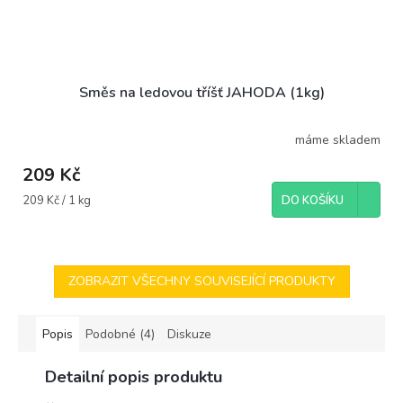
Směs na ledovou tříšť JAHODA (1kg)
máme skladem
209 Kč
Měrná
209 Kč / 1 kg
DO KOŠÍKU
cena:
ZOBRAZIT VŠECHNY SOUVISEJÍCÍ PRODUKTY
Popis
Podobné (4)
Diskuze
Detailní popis produktu