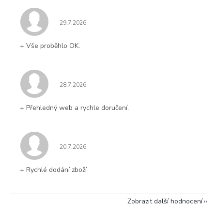
Hodnocení obchodu je 5 z 5 hvězdiček.
29.7.2026
+ Vše proběhlo OK.
Hodnocení obchodu je 5 z 5 hvězdiček.
28.7.2026
+ Přehledný web a rychle doručení.
Hodnocení obchodu je 5 z 5 hvězdiček.
20.7.2026
+ Rychlé dodání zboží
Zobrazit další hodnocení