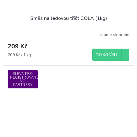
Směs na ledovou tříšť COLA (1kg)
máme skladem
209 Kč
Měrná
209 Kč / 1 kg
DO KOŠÍKU
cena:
SLEVA PRO
REGISTROVANÉ
VO
PARTNERY