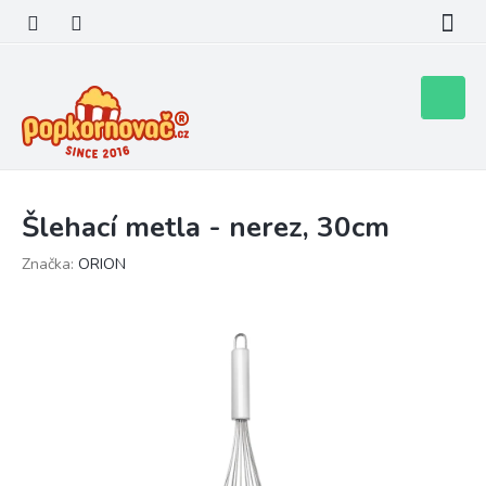
Přejít
na
obsah
Nákupní
košík
Šlehací metla - nerez, 30cm
Značka:
ORION