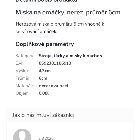
Miska na omáčky, nerez, průměr 6cm
Nerezová miska o průměru 6 cm vhodná k
servírování omáček.
Doplňkové parametry
Kategorie
:
Stroje, tácky a misky k nachos
EAN
:
8592381186913
Výška
:
4,3cm
Průměr
:
6cm
Materiál
:
nerezová ocel
Objem
:
0,08l
Hodnocení obchodu je 5 z 5 hvězdiček.
2.8.2026