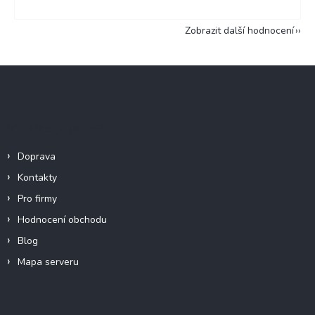
Zobrazit další hodnocení
Z
á
p
a
Informace pro vás
t
í
Doprava
Kontakty
Pro firmy
Hodnocení obchodu
Blog
Mapa serveru