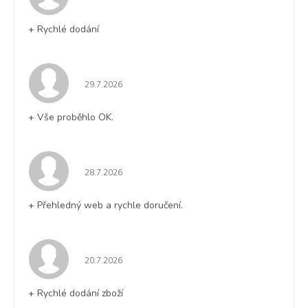
+ Rychlé dodání
Hodnocení obchodu je 5 z 5 hvězdiček.
29.7.2026
+ Vše proběhlo OK.
Hodnocení obchodu je 5 z 5 hvězdiček.
28.7.2026
+ Přehledný web a rychle doručení.
Hodnocení obchodu je 5 z 5 hvězdiček.
20.7.2026
+ Rychlé dodání zboží