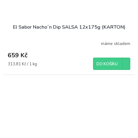
El Sabor Nacho´n Dip SALSA 12x175g (KARTON)
máme skladem
659 Kč
Měrná
313,81 Kč / 1 kg
DO KOŠÍKU
cena: