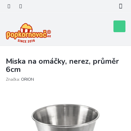
Přejít
na
obsah
Nákupní
košík
Miska na omáčky, nerez, průměr
6cm
Značka:
ORION