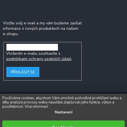
Odebírat newsletter
Vložte svůj e-mail a my vám budeme zasílat
informace o nových produktech na našem
e-shopu.
Vložením e-mailu souhlasíte s
podmínkami ochrany osobních údajů
PŘIHLÁSIT SE
Používáme cookies, abychom Vám umožnili pohodlné prohlížení webu a
díky analýze provozu webu neustále zlepšovali jeho funkce, výkon a
Copyright 2026
Popkornovač.cz®
. Všechna práva vyhrazena.
Upravit
použitelnost.
Více informací
nastavení cookies
Nastavení
Vytvořil Shoptet