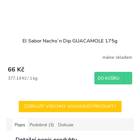
El Sabor Nacho´n Dip GUACAMOLE 175g
máme skladem
66 Kč
Měrná
377,14 Kč / 1 kg
DO KOŠÍKU
cena:
ZOBRAZIT VŠECHNY SOUVISEJÍCÍ PRODUKTY
Popis
Podobné (3)
Diskuze
Detailní popis produktu