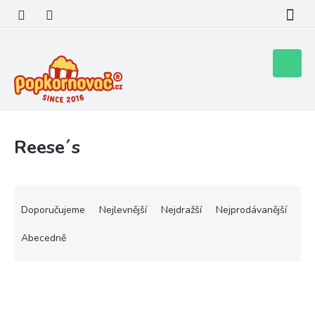
Přejít
na
obsah
Nákupní
košík
Reese´s
Ř
a
Doporučujeme
Nejlevnější
Nejdražší
Nejprodávanější
z
e
Abecedně
n
í
V
p
ý
r
p