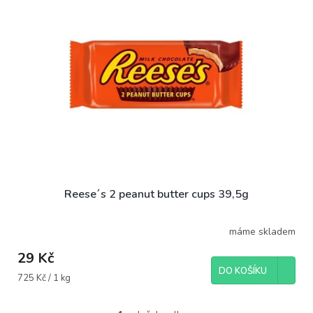
o
i
d
s
u
p
k
r
t
o
ů
d
u
k
t
ů
Reese´s 2 peanut butter cups 39,5g
máme skladem
29 Kč
DO KOŠÍKU
Měrná
725 Kč / 1 kg
cena: