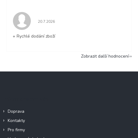
Hodnocení obchodu je 5 z 5 hvězdiček.
20.7.2026
+ Rychlé dodání zboží
Zobrazit další hodnocení
Z
á
p
a
Informace pro vás
t
í
Doprava
Kontakty
Pro firmy