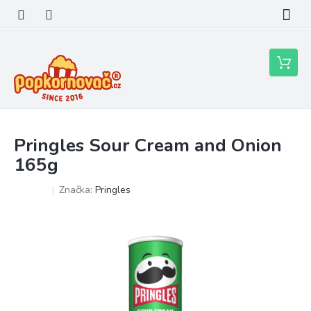
Přejít
na
obsah
Nákupní
košík
Pringles Sour Cream and Onion
165g
Značka:
Pringles