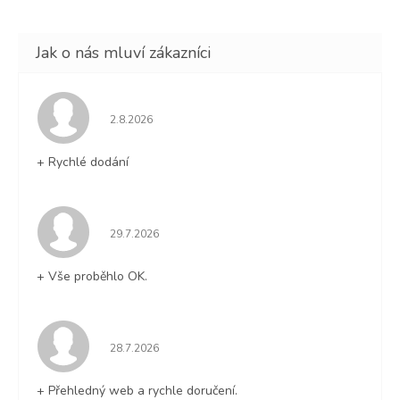
Hodnocení obchodu je 5 z 5 hvězdiček.
2.8.2026
+ Rychlé dodání
Hodnocení obchodu je 5 z 5 hvězdiček.
29.7.2026
+ Vše proběhlo OK.
Hodnocení obchodu je 5 z 5 hvězdiček.
28.7.2026
+ Přehledný web a rychle doručení.