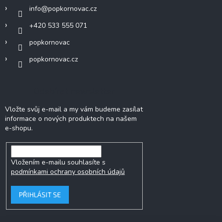
info
@
popkornovac.cz
+420 533 555 071
popkornovac
popkornovac.cz
Odebírat newsletter
Vložte svůj e-mail a my vám budeme zasílat
informace o nových produktech na našem
e-shopu.
Vložením e-mailu souhlasíte s
podmínkami ochrany osobních údajů
PŘIHLÁSIT SE