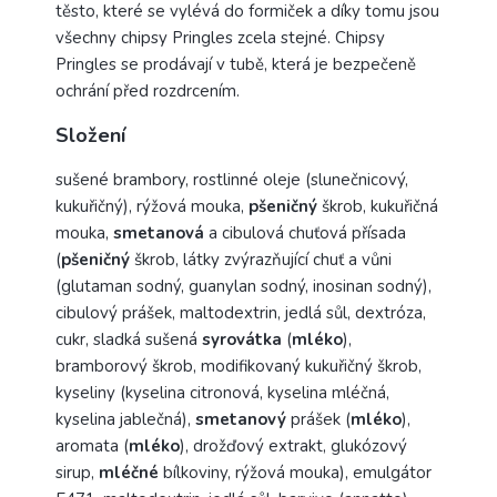
těsto, které se vylévá do formiček a díky tomu jsou
všechny chipsy Pringles zcela stejné. Chipsy
Pringles se prodávají v tubě, která je bezpečeně
ochrání před rozdrcením.
Složení
sušené brambory, rostlinné oleje (slunečnicový,
kukuřičný), rýžová mouka,
p
šeničný
škrob, kukuřičná
mouka,
smetanová
a cibulová chuťová přísada
(
pšeničný
škrob, látky zvýrazňující chuť a vůni
(glutaman sodný, guanylan sodný, inosinan sodný),
cibulový prášek, maltodextrin, jedlá sůl, dextróza,
cukr, sladká sušená
syrovátka
(
mléko
),
bramborový škrob, modifikovaný kukuřičný škrob,
kyseliny (kyselina citronová, kyselina mléčná,
kyselina jablečná),
smetanový
prášek (
mléko
),
aromata (
mléko
), drožďový extrakt, glukózový
sirup,
mléčné
bílkoviny, rýžová mouka), emulgátor