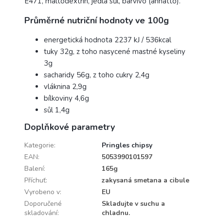
E471, maltodextrin, jedlá sůl, barvivo (annatto).
Průměrné nutriční hodnoty ve 100g
energetická hodnota 2237 kJ / 536kcal
tuky 32g, z toho nasycené mastné kyseliny
3g
sacharidy 56g, z toho cukry 2,4g
vláknina 2,9g
bílkoviny 4,6g
sůl 1,4g
Doplňkové parametry
Kategorie
:
Pringles chipsy
EAN
:
5053990101597
Balení
:
165g
Příchuť
:
zakysaná smetana a cibule
Vyrobeno v
:
EU
Doporučené
Skladujte v suchu a
skladování
:
chladnu.