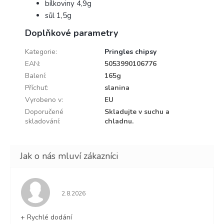
bílkoviny 4,9g
sůl 1,5g
Doplňkové parametry
Kategorie
:
Pringles chipsy
EAN
:
5053990106776
Balení
:
165g
Příchuť
:
slanina
Vyrobeno v
:
EU
Doporučené
Skladujte v suchu a
skladování
:
chladnu.
Hodnocení obchodu je 5 z 5 hvězdiček.
2.8.2026
+ Rychlé dodání