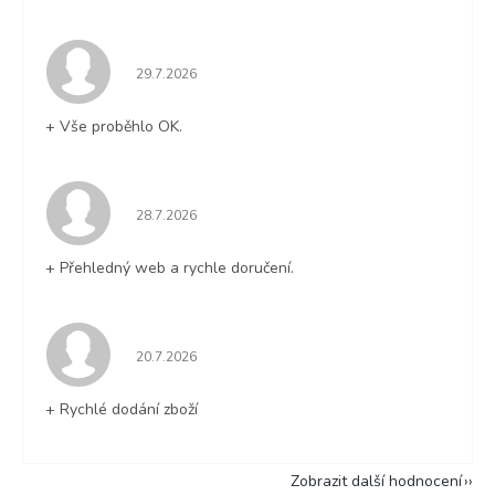
Hodnocení obchodu je 5 z 5 hvězdiček.
29.7.2026
+ Vše proběhlo OK.
Hodnocení obchodu je 5 z 5 hvězdiček.
28.7.2026
+ Přehledný web a rychle doručení.
Hodnocení obchodu je 5 z 5 hvězdiček.
20.7.2026
+ Rychlé dodání zboží
Zobrazit další hodnocení