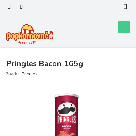
Přejít
na
obsah
Nákupní
košík
Pringles Bacon 165g
Značka:
Pringles