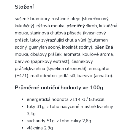
Složení
sušené brambory, rostlinné oleje (slunečnicový,
kukuřičný), rýžová mouka,
pšeničný
škrob, kukuřičná
mouka, slaninová chuťová přísada (kvasnicový
prášek, látky zvýrazňující chuť a vůni (glutaman
sodný, guanylan sodný, inosinát sodný),
pšeničná
mouka, cibulový prášek, aromata, kouřové aroma,
barvivo (paprikový extrakt), česnekový
prášek,kyselina (kyselina citronová)), emulgátor
(E471), maltodextrin, jedlá sůl, barvivo (annatto).
Průměrné nutriční hodnoty ve 100g
energetická hodnota 2114 kJ / 505kcal
tuky 31g, z toho nasycené mastné kyseliny
3,4g
sacharidy 51g, z toho cukry 2,6g
vláknina 2,9g