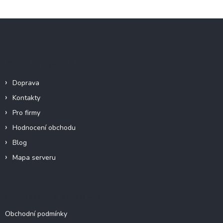
Z
á
p
a
Informace pro vás
t
í
Doprava
Kontakty
Pro firmy
Hodnocení obchodu
Blog
Mapa serveru
Dokumenty a informace
Obchodní podmínky