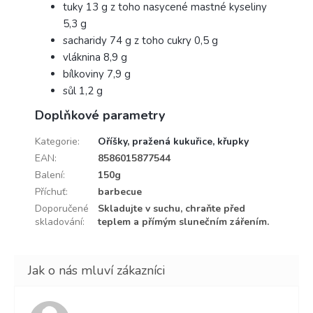
tuky 13 g z toho nasycené mastné kyseliny
5,3 g
sacharidy 74 g z toho cukry 0,5 g
vláknina 8,9 g
bílkoviny 7,9 g
sůl 1,2 g
Doplňkové parametry
Kategorie
:
Oříšky, pražená kukuřice, křupky
EAN
:
8586015877544
Balení
:
150g
Příchuť
:
barbecue
Doporučené
Skladujte v suchu, chraňte před
skladování
:
teplem a přímým slunečním zářením.