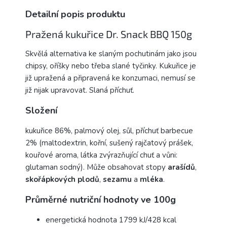
Detailní popis produktu
Pražená kukuřice Dr. Snack BBQ 150g
Skvělá alternativa ke slaným pochutinám jako jsou
chipsy, oříšky nebo třeba slané tyčinky. Kukuřice je
již upražená a připravená ke konzumaci, nemusí se
již nijak upravovat. Slaná příchuť.
Složení
kukuřice 86%, palmový olej, sůl, příchuť barbecue
2% (maltodextrin, kořní, sušený rajčatový prášek,
kouřové aroma, látka zvýrazňující chuť a vůni:
glutaman sodný). Může obsahovat stopy
arašídů
,
skořápkových plodů
,
sezamu
a
mléka
.
Průměrné nutriční hodnoty ve 100g
energetická hodnota 1799 kJ/428 kcal