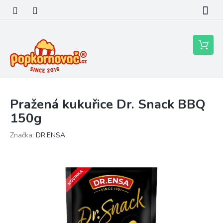
Přejít
na
obsah
Nákupní
košík
Pražená kukuřice Dr. Snack BBQ
150g
Značka:
DR.ENSA