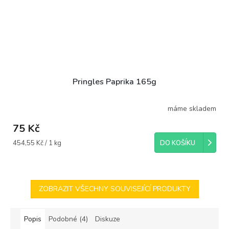
Pringles Paprika 165g
máme skladem
75 Kč
Měrná
454,55 Kč / 1 kg
DO KOŠÍKU
cena:
ZOBRAZIT VŠECHNY SOUVISEJÍCÍ PRODUKTY
Popis
Podobné (4)
Diskuze