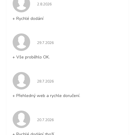
Hodnocení obchodu je 5 z 5 hvězdiček.
2.8.2026
+ Rychlé dodání
Hodnocení obchodu je 5 z 5 hvězdiček.
29.7.2026
+ Vše proběhlo OK.
Hodnocení obchodu je 5 z 5 hvězdiček.
28.7.2026
+ Přehledný web a rychle doručení.
Hodnocení obchodu je 5 z 5 hvězdiček.
20.7.2026
+ Rychlé dodání zboží