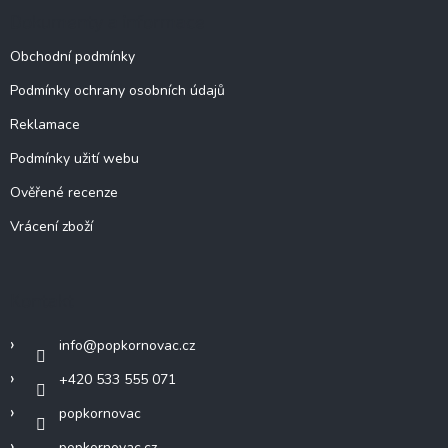
Dokumenty a informace
Obchodní podmínky
Podmínky ochrany osobních údajů
Reklamace
Podmínky užití webu
Ověřené recenze
Vrácení zboží
Kontakt
info
@
popkornovac.cz
+420 533 555 071
popkornovac
popkornovac.cz