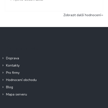
Zobrazit další hodnocení
Z
á
p
a
Informace pro vás
t
í
Doprava
Kontakty
Pro firmy
Hodnocení obchodu
Blog
Mapa serveru