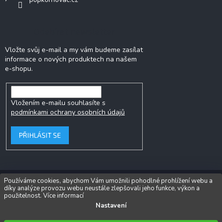
Odebírat newsletter
Vložte svůj e-mail a my vám budeme zasílat
informace o nových produktech na našem
e-shopu.
Vložením e-mailu souhlasíte s
podmínkami ochrany osobních údajů
PŘIHLÁSIT SE
Používáme cookies, abychom Vám umožnili pohodlné prohlížení webu a
díky analýze provozu webu neustále zlepšovali jeho funkce, výkon a
Copyright 2026
Popkornovač.cz®
. Všechna práva vyhrazena.
Upravit
použitelnost.
Více informací
nastavení cookies
Nastavení