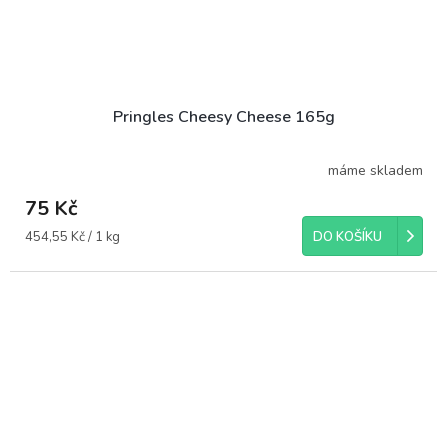
Pringles Cheesy Cheese 165g
máme skladem
75 Kč
Měrná
454,55 Kč / 1 kg
DO KOŠÍKU
cena: