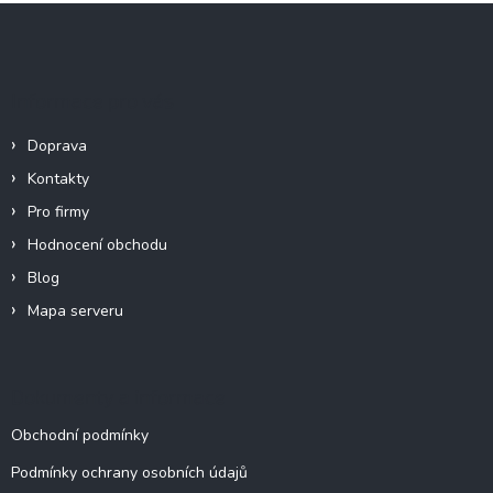
Z
á
p
a
Informace pro vás
t
í
Doprava
Kontakty
Pro firmy
Hodnocení obchodu
Blog
Mapa serveru
Dokumenty a informace
Obchodní podmínky
Podmínky ochrany osobních údajů