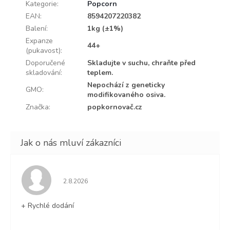
Kategorie
:
Popcorn
EAN
:
8594207220382
Balení
:
1kg (±1%)
Expanze
44+
(pukavost)
:
Doporučené
Skladujte v suchu, chraňte před
skladování
:
teplem.
Nepochází z geneticky
GMO
:
modifikovaného osiva.
Značka
:
popkornovač.cz
Hodnocení obchodu je 5 z 5 hvězdiček.
2.8.2026
+ Rychlé dodání