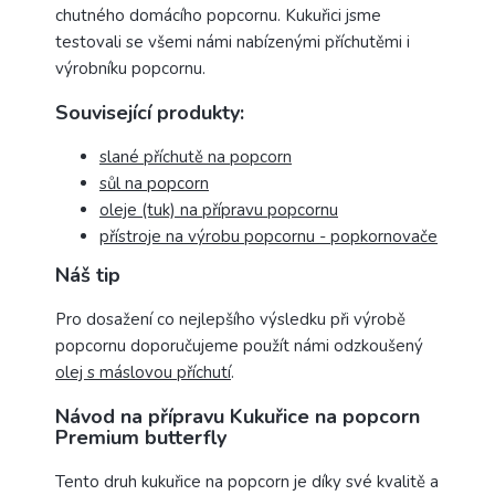
chutného domácího popcornu. Kukuřici jsme
testovali se všemi námi nabízenými příchutěmi i
výrobníku popcornu.
Související produkty:
slané příchutě na popcorn
sůl na popcorn
oleje (tuk) na přípravu popcornu
přístroje na výrobu popcornu - popkornovače
Náš tip
Pro dosažení co nejlepšího výsledku při výrobě
popcornu doporučujeme použít námi odzkoušený
olej s máslovou příchutí
.
Návod na přípravu Kukuřice na popcorn
Premium butterfly
Tento druh kukuřice na popcorn je díky své kvalitě a