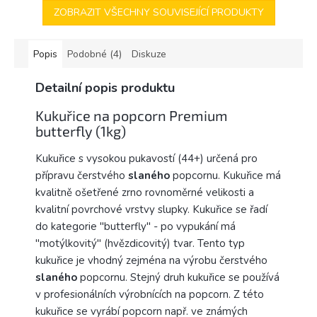
ZOBRAZIT VŠECHNY SOUVISEJÍCÍ PRODUKTY
Popis
Podobné (4)
Diskuze
Detailní popis produktu
Kukuřice na popcorn Premium
butterfly (1kg)
Kukuřice s vysokou pukavostí (44+) určená pro
přípravu čerstvého
slaného
popcornu. Kukuřice má
kvalitně ošetřené zrno rovnoměrné velikosti a
kvalitní povrchové vrstvy slupky. Kukuřice se řadí
do kategorie "butterfly" - po vypukání má
"motýlkovitý" (hvězdicovitý) tvar. Tento typ
kukuřice je vhodný zejména na výrobu čerstvého
slaného
popcornu. Stejný druh kukuřice se používá
v profesionálních výrobnících na popcorn. Z této
kukuřice se vyrábí popcorn např. ve známých