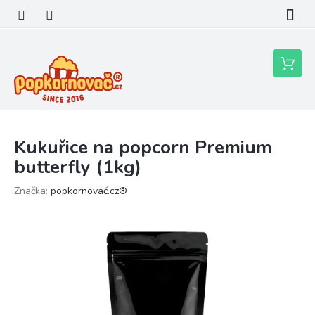
Přejít
na
obsah
Nákupní
košík
Kukuřice na popcorn Premium
butterfly (1kg)
Značka:
popkornovač.cz®