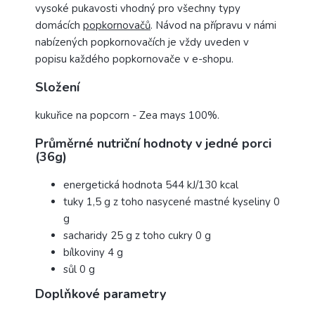
vysoké pukavosti vhodný pro všechny typy
domácích
popkornovačů
. Návod na přípravu v námi
nabízených popkornovačích je vždy uveden v
popisu každého popkornovače v e-shopu.
Složení
kukuřice na popcorn - Zea mays 100%.
Průměrné nutriční hodnoty v jedné porci
(36g)
energetická hodnota 544 kJ/130 kcal
tuky 1,5 g z toho nasycené mastné kyseliny 0
g
sacharidy 25 g z toho cukry 0 g
bílkoviny 4 g
sůl 0 g
Doplňkové parametry