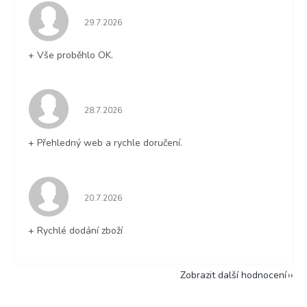
Hodnocení obchodu je 5 z 5 hvězdiček.
29.7.2026
+ Vše proběhlo OK.
Hodnocení obchodu je 5 z 5 hvězdiček.
28.7.2026
+ Přehledný web a rychle doručení.
Hodnocení obchodu je 5 z 5 hvězdiček.
20.7.2026
+ Rychlé dodání zboží
Zobrazit další hodnocení