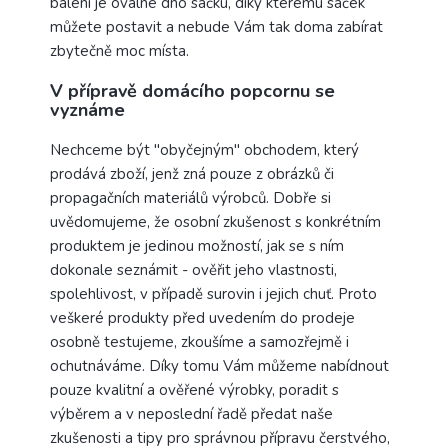
balení je oválné dno sáčku, díky kterému sáček
můžete postavit a nebude Vám tak doma zabírat
zbytečně moc místa.
V přípravě domácího popcornu se
vyznáme
Nechceme být "obyčejným" obchodem, který
prodává zboží, jenž zná pouze z obrázků či
propagačních materiálů výrobců. Dobře si
uvědomujeme, že osobní zkušenost s konkrétním
produktem je jedinou možností, jak se s ním
dokonale seznámit - ověřit jeho vlastnosti,
spolehlivost, v případě surovin i jejich chuť. Proto
veškeré produkty před uvedením do prodeje
osobně testujeme, zkoušíme a samozřejmě i
ochutnáváme. Díky tomu Vám můžeme nabídnout
pouze kvalitní a ověřené výrobky, poradit s
výběrem a v neposlední řadě předat naše
zkušenosti a tipy pro správnou přípravu čerstvého,