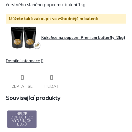
čerstvého slaného popcornu, balení 1kg
Můžete také zakoupit ve výhodnějším balení:
Kukuřice na popcorn Premium butterfly (2kg)
Detailní informace
ZEPTAT SE
HLÍDAT
Související produkty
NELZE
DORUČIT DO
VÝDEJNÍCH
BOXŮ