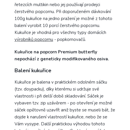
řetezcích multikin nebo jej používají prodejci
čerstvého popcornu. Při doporučeném dávkování
100g kukuřice na jedno pražení je možné z tohoto
balení vyrobit 10 porcí čerstvého popcornu.
Kukuřice je vhodná pro všechny typy domácích
výrobníků popcornu
- popkornovačů.
Kukuřice na popcorn Premium butterfly
nepochází z geneticky modifikovaného osiva.
Balení kukuřice
Kukuřice je balena v praktickém odolném sáčku
(tzv. doypacku), díky kterému si udržuje své
vlastnosti i při delší době skladování. Sáček je
vybaven tzv. zip uzávěrem - po otevření je možné
sáček opětovně uzavřít aniž byste se museli bát, že
dojde k narušení vlastností kukuřice, nebo že se
Vám vysype. Další praktickou výhodou tohoto