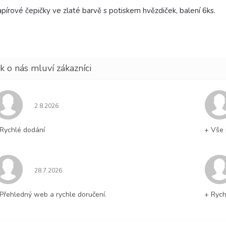
pírové čepičky ve zlaté barvě s potiskem hvězdiček, balení 6ks.
Hodnocení obchodu je 5 z 5 hvězdiček.
2.8.2026
Rychlé dodání
+ Vše 
Hodnocení obchodu je 5 z 5 hvězdiček.
28.7.2026
Přehledný web a rychle doručení.
+ Rych