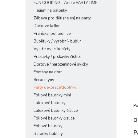
FUN COOKING - Ariete PARTY TIME
n
e
Helium na balonky
l
Zábava pro děti (nejen) na party
Dárkové tašky
Přáníčka, pohlednice
Bublifuky / výrobník bublin
Vystřelovací konfety
Prskavky / prskavky číslice
Dortové / narozeninové svíčky
Fontány na dort
Serpentýny
Party dekorace/doplňky
Fóliové balonky mini
Latexové balonky
Po
Latexové balonky číslice
Fóliové balonky číslice
D
Fóliové balonky
P
Balonky bubliny