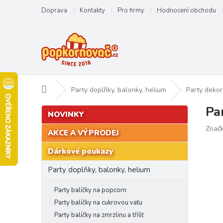
Přejít
Doprava
Kontakty
Pro firmy
Hodnocení obchodu
na
obsah
Domů
Party doplňky, balonky, helium
Party deko
Pa
P
Přeskočit
NOVINKY
kategorie
o
Znač
s
AKCE A VÝPRODEJ
t
Dárkové poukazy
r
a
Party doplňky, balonky, helium
n
n
Party balíčky na popcorn
í
Party balíčky na cukrovou vatu
p
Party balíčky na zmrzlinu a tříšť
a