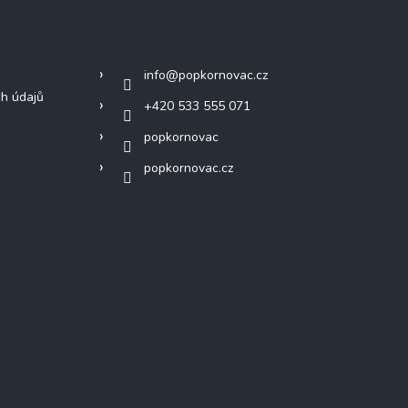
mace
Kontakt
info
@
popkornovac.cz
h údajů
+420 533 555 071
popkornovac
popkornovac.cz