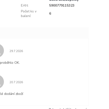
EAN
:
5900779115323
Počet ks v
6
balení
:
Hodnocení obchodu je 5 z 5 hvězdiček.
29.7.2026
proběhlo OK.
Hodnocení obchodu je 5 z 5 hvězdiček.
20.7.2026
lé dodání zboží