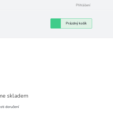
Přihlášení
Nákupní
Prázdný košík
košík
e skladem
sti doručení