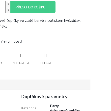
PŘIDAT DO KOŠÍKU
ové čepičky ve zlaté barvě s potiskem hvězdiček,
í 6ks
ní informace
SK
ZEPTAT SE
HLÍDAT
Doplňkové parametry
Party
Kategorie
:
dekorace/doplňky