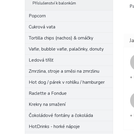
Příslušenství k balonkům
Pa
Popcorn
Cukrová vata
Tortilla chips (nachos) & omáčky
Vafle, bubble vafle, palačinky, donuty
Ledová tříšť
Zmrzlina, stroje a směsi na zmrzlinu
+ 
Hot dog / párek v rohlíku / hamburger
Raclette a Fondue
Krekry na smažení
+ 
Čokoládové fontány a čokoláda
HotDrinks - horké nápoje