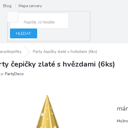
Blog
Mapa serveru
HLEDAT
race/doplňky
Party čepičky zlaté s hvězdami (6ks)
rty čepičky zlaté s hvězdami (6ks)
ka:
PartyDeco
mám
Možno