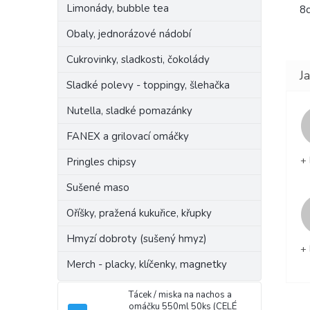
Limonády, bubble tea
8
Obaly, jednorázové nádobí
Cukrovinky, sladkosti, čokolády
Sladké polevy - toppingy, šlehačka
Nutella, sladké pomazánky
FANEX a grilovací omáčky
+ 
Pringles chipsy
Sušené maso
Oříšky, pražená kukuřice, křupky
Hmyzí dobroty (sušený hmyz)
+ 
Merch - placky, klíčenky, magnetky
Tácek / miska na nachos a
omáčku 550ml 50ks (CELÉ