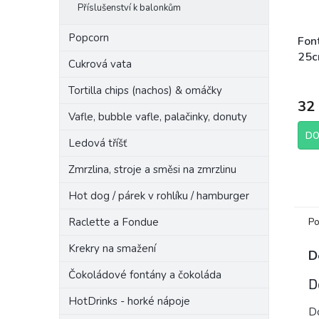
Příslušenství k balonkům
Popcorn
Fon
25c
Cukrová vata
Tortilla chips (nachos) & omáčky
32
Vafle, bubble vafle, palačinky, donuty
DO
Ledová tříšť
Zmrzlina, stroje a směsi na zmrzlinu
Hot dog / párek v rohlíku / hamburger
Raclette a Fondue
Po
Krekry na smažení
D
Čokoládové fontány a čokoláda
D
HotDrinks - horké nápoje
Do