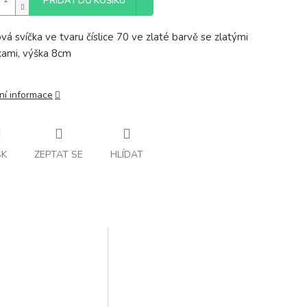
PŘIDAT DO KOŠÍKU
vá svíčka ve tvaru číslice 70 ve zlaté barvě se zlatými
kami, výška 8cm
ní informace
SK
ZEPTAT SE
HLÍDAT