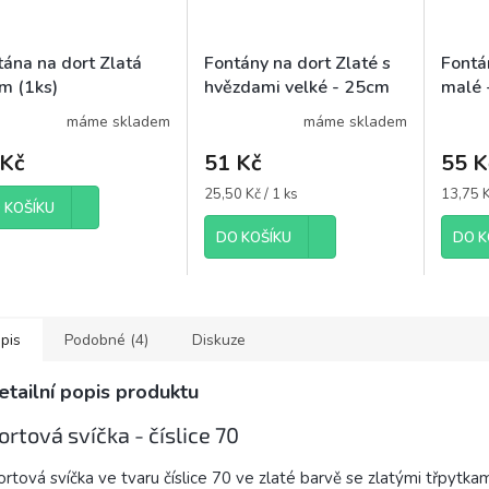
tána na dort Zlatá
Fontány na dort Zlaté s
Fontá
m (1ks)
hvězdami velké - 25cm
malé 
(2ks)
máme skladem
máme skladem
 Kč
51 Kč
55 K
Měrná
Měrná
25,50 Kč / 1 ks
13,75 K
 KOŠÍKU
cena:
cena:
DO KOŠÍKU
DO K
pis
Podobné (4)
Diskuze
etailní popis produktu
ortová svíčka - číslice 70
rtová svíčka ve tvaru číslice 70 ve zlaté barvě se zlatými třpytkam