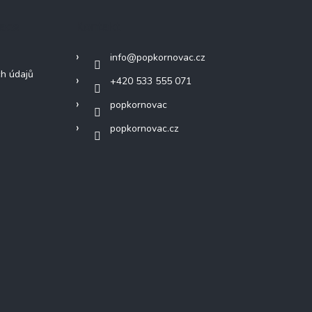
mace
Kontakt
info
@
popkornovac.cz
h údajů
+420 533 555 071
popkornovac
popkornovac.cz