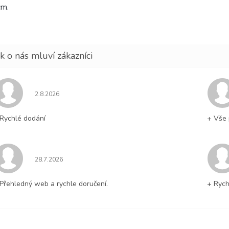
cm.
Hodnocení obchodu je 5 z 5 hvězdiček.
2.8.2026
Rychlé dodání
+ Vše 
Hodnocení obchodu je 5 z 5 hvězdiček.
28.7.2026
Přehledný web a rychle doručení.
+ Rych