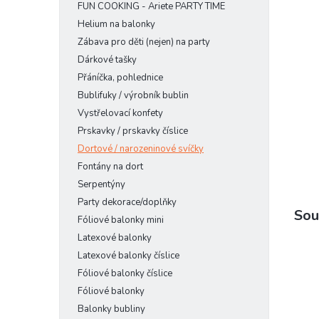
FUN COOKING - Ariete PARTY TIME
n
e
Helium na balonky
l
Zábava pro děti (nejen) na party
Dárkové tašky
Přáníčka, pohlednice
Bublifuky / výrobník bublin
Vystřelovací konfety
Prskavky / prskavky číslice
Dortové / narozeninové svíčky
Fontány na dort
Serpentýny
Party dekorace/doplňky
Sou
Fóliové balonky mini
Latexové balonky
Latexové balonky číslice
Fóliové balonky číslice
Fóliové balonky
Balonky bubliny