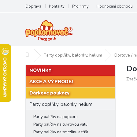
Přejít
Doprava
Kontakty
Pro firmy
Hodnocení obchodu
na
obsah
Domů
Party doplňky, balonky, helium
Dortové / n
Do
P
Přeskočit
NOVINKY
kategorie
o
Znač
s
AKCE A VÝPRODEJ
t
Dárkové poukazy
r
a
Party doplňky, balonky, helium
n
n
Party balíčky na popcorn
í
Party balíčky na cukrovou vatu
p
Party balíčky na zmrzlinu a tříšť
a