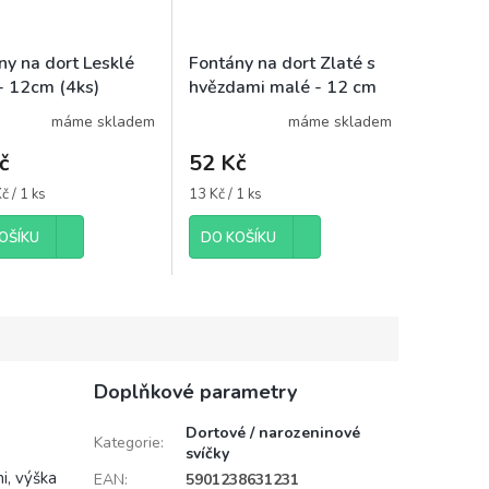
ny na dort Lesklé
Fontány na dort Zlaté s
- 12cm (4ks)
hvězdami malé - 12 cm
(4ks)
máme skladem
máme skladem
č
52 Kč
Měrná
č / 1 ks
13 Kč / 1 ks
cena:
OŠÍKU
DO KOŠÍKU
Doplňkové parametry
Dortové / narozeninové
Kategorie
:
svíčky
i, výška
EAN
:
5901238631231