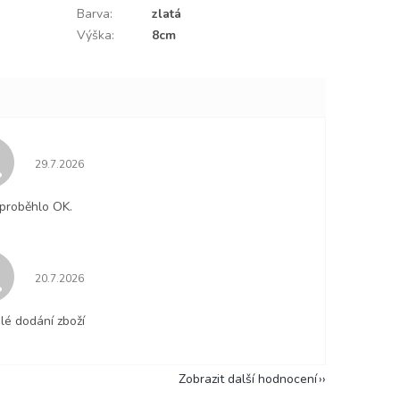
Barva
:
zlatá
Výška
:
8cm
Hodnocení obchodu je 5 z 5 hvězdiček.
29.7.2026
proběhlo OK.
Hodnocení obchodu je 5 z 5 hvězdiček.
20.7.2026
lé dodání zboží
Zobrazit další hodnocení