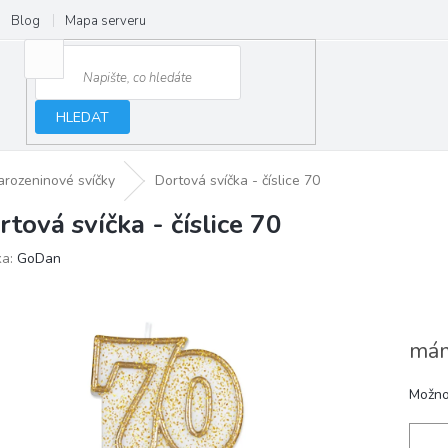
Blog
Mapa serveru
HLEDAT
arozeninové svíčky
Dortová svíčka - číslice 70
rtová svíčka - číslice 70
ka:
GoDan
mám
Možno