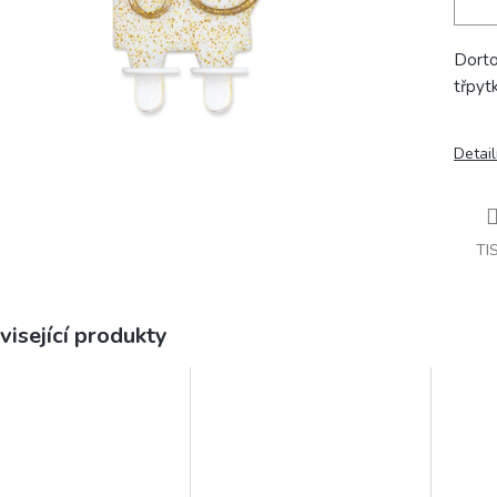
Dorto
třpyt
Detail
TI
visející produkty