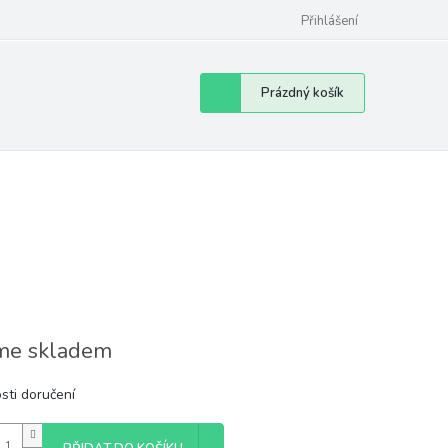
Přihlášení
Nákupní
Prázdný košík
košík
e skladem
sti doručení