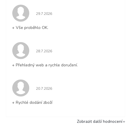
Hodnocení obchodu je 5 z 5 hvězdiček.
29.7.2026
+ Vše proběhlo OK.
Hodnocení obchodu je 5 z 5 hvězdiček.
28.7.2026
+ Přehledný web a rychle doručení.
Hodnocení obchodu je 5 z 5 hvězdiček.
20.7.2026
+ Rychlé dodání zboží
Zobrazit další hodnocení