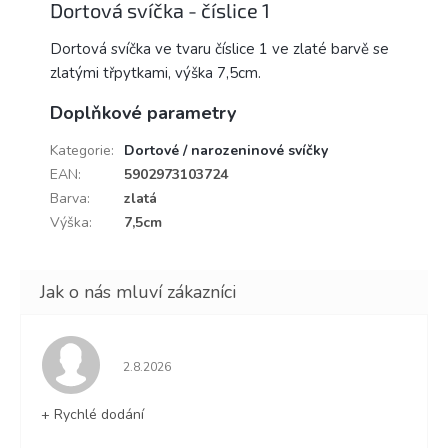
Dortová svíčka - číslice 1
Dortová svíčka ve tvaru číslice 1 ve zlaté barvě se
zlatými třpytkami, výška 7,5cm.
Doplňkové parametry
Kategorie
:
Dortové / narozeninové svíčky
EAN
:
5902973103724
Barva
:
zlatá
Výška
:
7,5cm
Hodnocení obchodu je 5 z 5 hvězdiček.
2.8.2026
+ Rychlé dodání