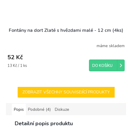
Fontány na dort Zlaté s hvězdami malé - 12 cm (4ks)
máme skladem
52 Kč
Měrná
13 Kč / 1 ks
DO KOŠÍKU
cena:
ZOBRAZIT VŠECHNY SOUVISEJÍCÍ PRODUKTY
Popis
Podobné (4)
Diskuze
Detailní popis produktu