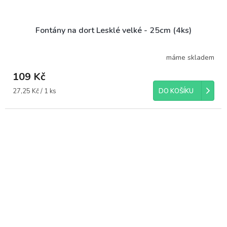
Fontány na dort Lesklé velké - 25cm (4ks)
máme skladem
109 Kč
Měrná
27,25 Kč / 1 ks
DO KOŠÍKU
cena: