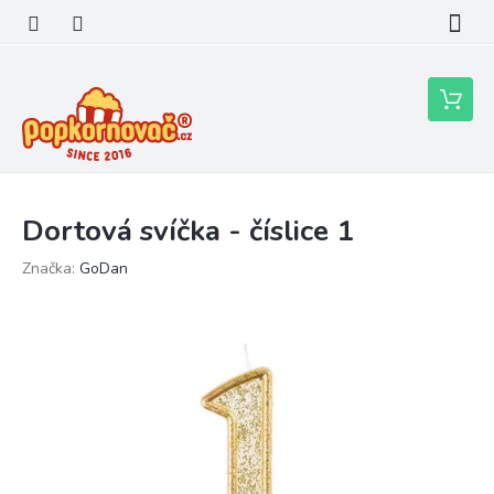
Přejít
na
obsah
Nákupní
košík
Dortová svíčka - číslice 1
Značka:
GoDan