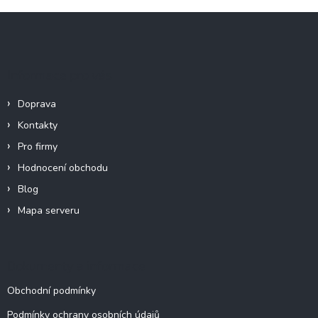
Z
á
p
a
Informace pro vás
t
í
Doprava
Kontakty
Pro firmy
Hodnocení obchodu
Blog
Mapa serveru
Dokumenty a informace
Obchodní podmínky
Podmínky ochrany osobních údajů