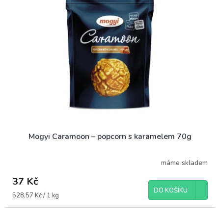
o
i
d
s
u
p
k
r
t
o
ů
d
u
k
t
ů
Mogyi Caramoon – popcorn s karamelem 70g
máme skladem
37 Kč
DO KOŠÍKU
Měrná
528,57 Kč / 1 kg
cena: