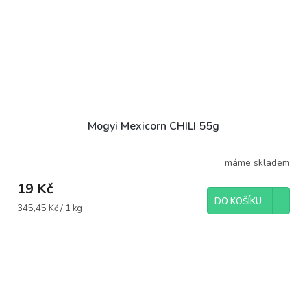
Mogyi Mexicorn CHILI 55g
máme skladem
19 Kč
DO KOŠÍKU
Měrná
345,45 Kč / 1 kg
cena: