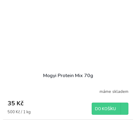
Mogyi Protein Mix 70g
máme skladem
35 Kč
DO KOŠÍKU
Měrná
500 Kč / 1 kg
cena: