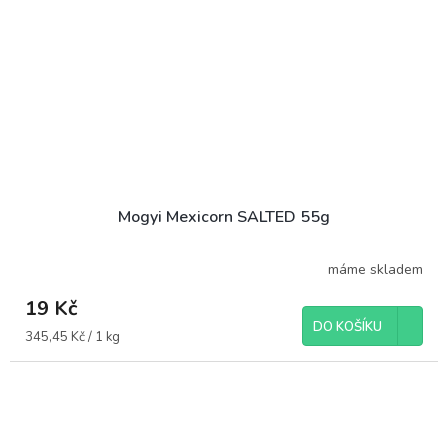
Mogyi Mexicorn SALTED 55g
máme skladem
19 Kč
DO KOŠÍKU
Měrná
345,45 Kč / 1 kg
cena: