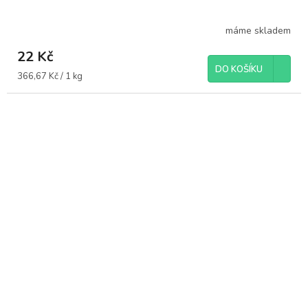
máme skladem
22 Kč
DO KOŠÍKU
Měrná
366,67 Kč / 1 kg
cena: