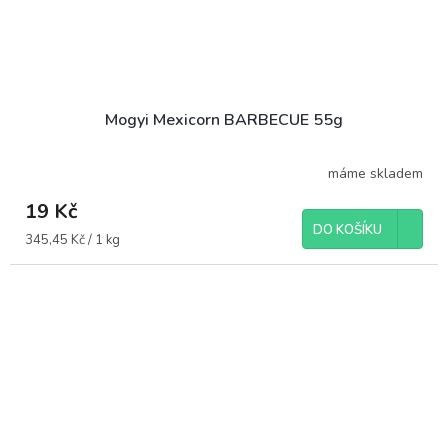
Mogyi Mexicorn BARBECUE 55g
máme skladem
19 Kč
DO KOŠÍKU
Měrná
345,45 Kč / 1 kg
cena: