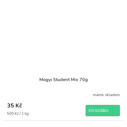
Mogyi Student Mix 70g
máme skladem
35 Kč
DO KOŠÍKU
Měrná
500 Kč / 1 kg
cena: