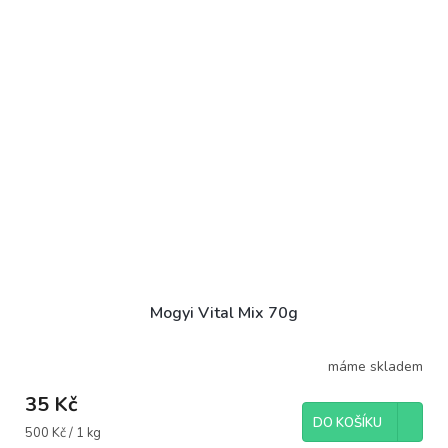
Mogyi Vital Mix 70g
máme skladem
35 Kč
DO KOŠÍKU
Měrná
500 Kč / 1 kg