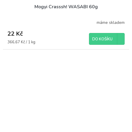
Mogyi Crasssh! WASABI 60g
máme skladem
22 Kč
DO KOŠÍKU
Měrná
366,67 Kč / 1 kg
cena: