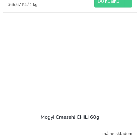
DO KOŠÍKU
Měrná
366,67 Kč / 1 kg
cena:
Mogyi Crasssh! CHILI 60g
máme skladem