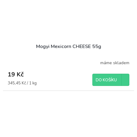
Mogyi Mexicorn CHEESE 55g
máme skladem
19 Kč
DO KOŠÍKU
Měrná
345,45 Kč / 1 kg
cena: