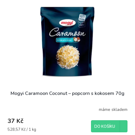
Mogyi Caramoon Coconut – popcorn s kokosem 70g
máme skladem
37 Kč
DO KOŠÍKU
Měrná
528,57 Kč / 1 kg
cena: