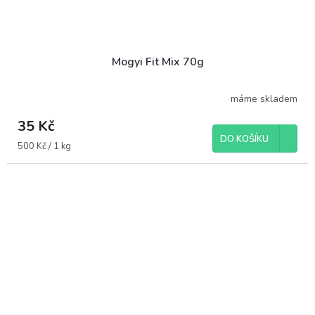
Mogyi Fit Mix 70g
máme skladem
35 Kč
DO KOŠÍKU
Měrná
500 Kč / 1 kg
cena: