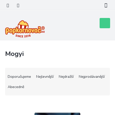
Přejít
na
obsah
Nákupní
košík
Mogyi
Ř
a
Doporučujeme
Nejlevnější
Nejdražší
Nejprodávanější
z
e
Abecedně
n
í
V
p
ý
r
p