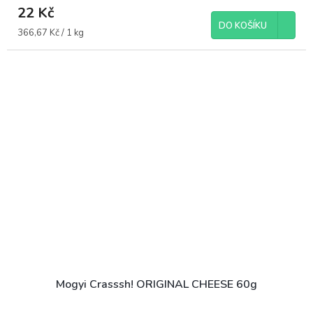
22 Kč
DO KOŠÍKU
Měrná
366,67 Kč / 1 kg
cena:
Mogyi Crasssh! ORIGINAL CHEESE 60g