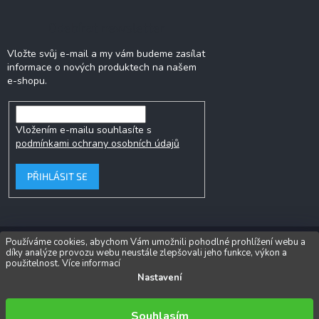
Odebírat newsletter
Vložte svůj e-mail a my vám budeme zasílat
informace o nových produktech na našem
e-shopu.
Vložením e-mailu souhlasíte s
podmínkami ochrany osobních údajů
PŘIHLÁSIT SE
Používáme cookies, abychom Vám umožnili pohodlné prohlížení webu a
díky analýze provozu webu neustále zlepšovali jeho funkce, výkon a
Copyright 2026
Popkornovač.cz®
. Všechna práva vyhrazena.
Upravit
použitelnost.
Více informací
nastavení cookies
Nastavení
Vytvořil Shoptet
Souhlasím