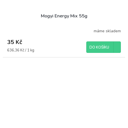
Mogyi Energy Mix 55g
máme skladem
35 Kč
DO KOŠÍKU
Měrná
636,36 Kč / 1 kg
cena: