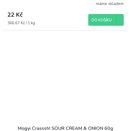
máme skladem
22 Kč
DO KOŠÍKU
Měrná
366,67 Kč / 1 kg
cena:
Mogyi Crasssh! SOUR CREAM & ONION 60g