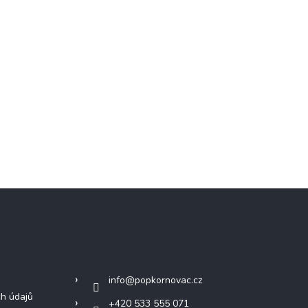
mace
Kontakt
info
@
popkornovac.cz
h údajů
+420 533 555 071