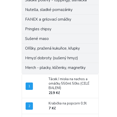
Sladké polevy - toppingy, šlehačka
Nutella, sladké pomazánky
FANEX a grilovací omáčky
Pringles chipsy
Sušené maso
Oříšky, pražená kukuřice, křupky
Hmyzí dobroty (sušený hmyz)
Merch - placky, klíčenky, magnetky
Tácek / miska na nachos a
omáčku 550ml 50ks (CELÉ
BALENÍ)
219 Kč
Krabička na popcorn 0,9l
7 Kč