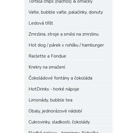
Tortilla chips (nachos) & omáčky
n
e
Vafle, bubble vafle, palačinky, donuty
l
Ledová tříšť
Zmrzlina, stroje a směsi na zmrzlinu
Hot dog / párek v rohlíku / hamburger
Raclette a Fondue
Krekry na smažení
Čokoládové fontány a čokoláda
HotDrinks - horké nápoje
Limonády, bubble tea
Obaly, jednorázové nádobí
Cukrovinky, sladkosti, čokolády