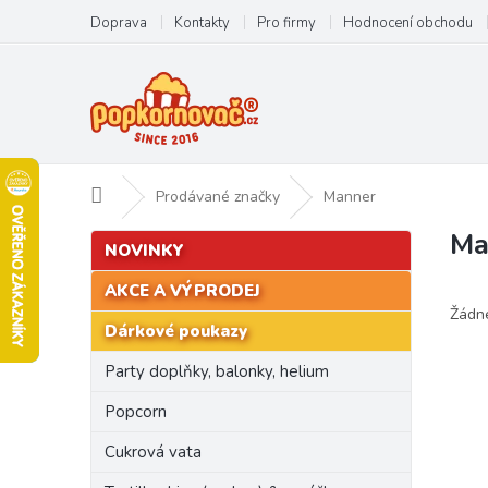
Přejít
Doprava
Kontakty
Pro firmy
Hodnocení obchodu
na
obsah
Domů
Prodávané značky
Manner
Ma
P
Přeskočit
NOVINKY
kategorie
o
s
AKCE A VÝPRODEJ
t
Žádn
Dárkové poukazy
r
a
Party doplňky, balonky, helium
n
n
Popcorn
í
Cukrová vata
p
a