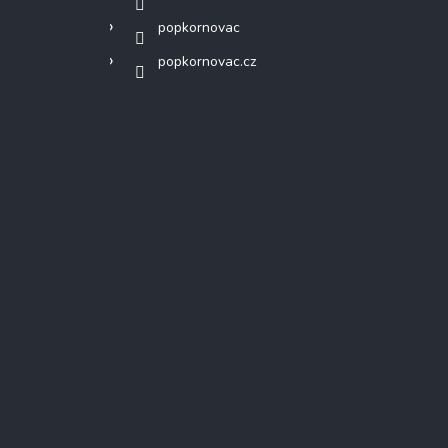
popkornovac
popkornovac.cz