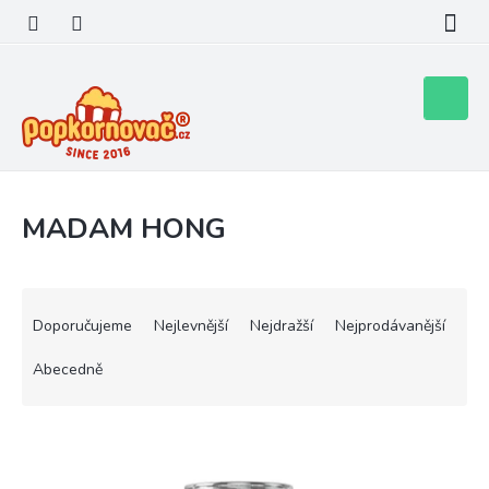
Přejít
na
obsah
Nákupní
košík
MADAM HONG
Ř
a
Doporučujeme
Nejlevnější
Nejdražší
Nejprodávanější
z
e
Abecedně
n
í
V
p
ý
r
p