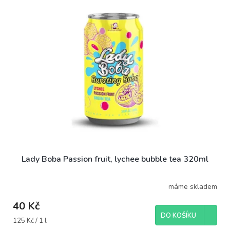
Lady Boba Passion fruit, lychee bubble tea 320ml
máme skladem
40 Kč
DO KOŠÍKU
Měrná
125 Kč / 1 l
cena: