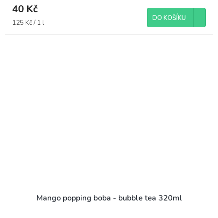
40 Kč
DO KOŠÍKU
Měrná
125 Kč / 1 l
cena:
Mango popping boba - bubble tea 320ml