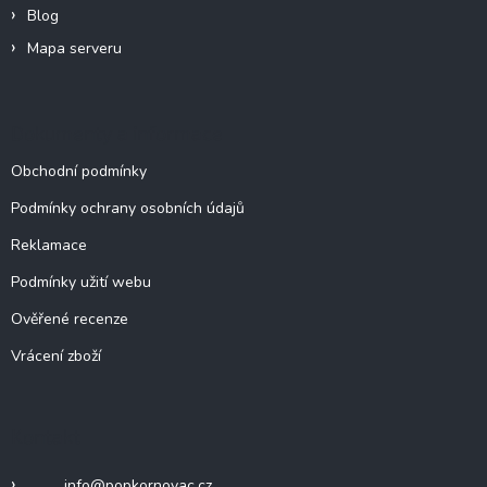
p
Blog
i
Mapa serveru
s
u
Dokumenty a informace
Obchodní podmínky
Podmínky ochrany osobních údajů
Reklamace
Podmínky užití webu
Ověřené recenze
Vrácení zboží
Kontakt
info
@
popkornovac.cz