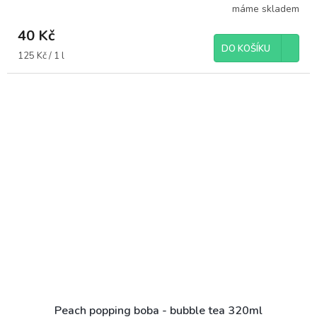
máme skladem
40 Kč
DO KOŠÍKU
Měrná
125 Kč / 1 l
cena:
Peach popping boba - bubble tea 320ml