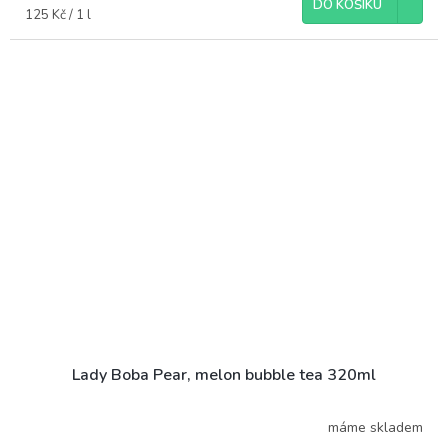
DO KOŠÍKU
Měrná
125 Kč / 1 l
cena:
Lady Boba Pear, melon bubble tea 320ml
máme skladem