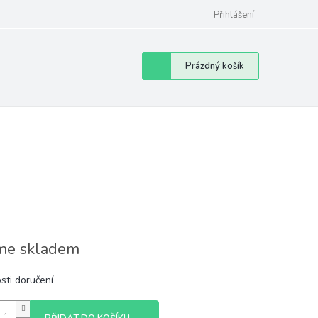
Přihlášení
Nákupní
Prázdný košík
košík
e skladem
sti doručení