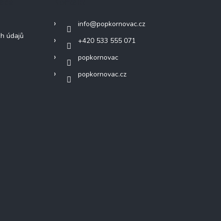
mace
Kontakt
info
@
popkornovac.cz
h údajů
+420 533 555 071
popkornovac
popkornovac.cz