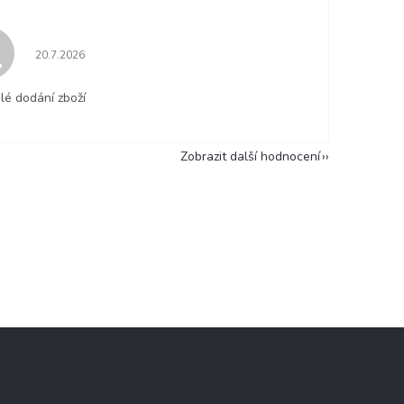
Hodnocení obchodu je 5 z 5 hvězdiček.
20.7.2026
lé dodání zboží
Zobrazit další hodnocení