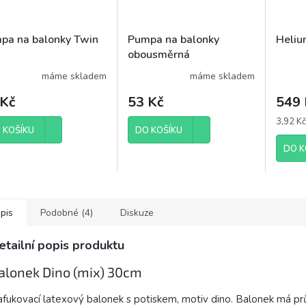
pa na balonky Twin
Pumpa na balonky
Heliu
obousměrná
máme skladem
máme skladem
 Kč
53 Kč
549 
Měrná
3,92 Kč 
 KOŠÍKU
DO KOŠÍKU
cena:
DO K
pis
Podobné (4)
Diskuze
etailní popis produktu
alonek Dino (mix) 30cm
fukovací latexový balonek s potiskem, motiv dino. Balonek má p