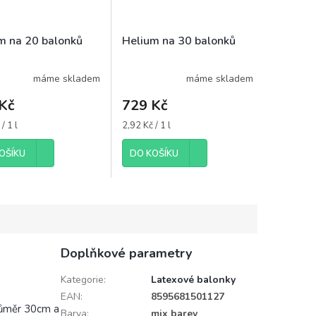
m na 20 balonků
Helium na 30 balonků
máme skladem
máme skladem
Kč
729 Kč
Měrná
/ 1 l
2,92 Kč / 1 l
cena:
OŠÍKU
DO KOŠÍKU
Doplňkové parametry
Kategorie
:
Latexové balonky
EAN
:
8595681501127
růměr 30cm a
Barva
:
mix barev