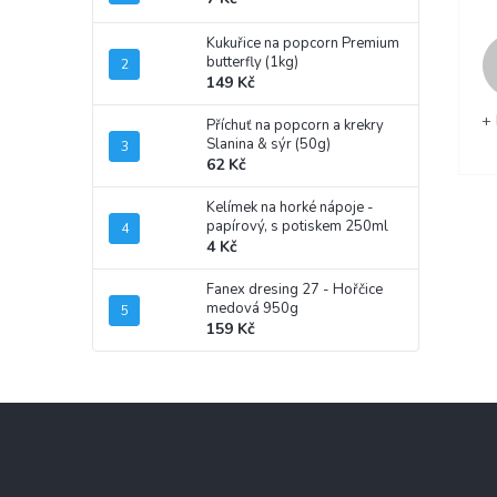
Kukuřice na popcorn Premium
butterfly (1kg)
149 Kč
+ 
Příchuť na popcorn a krekry
Slanina & sýr (50g)
62 Kč
Kelímek na horké nápoje -
papírový, s potiskem 250ml
4 Kč
Fanex dresing 27 - Hořčice
medová 950g
159 Kč
Z
á
p
a