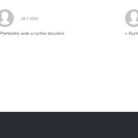
Hodnocení obchodu je 5 z 5 hvězdiček.
28.7.2026
Přehledný web a rychle doručení.
+ Rych