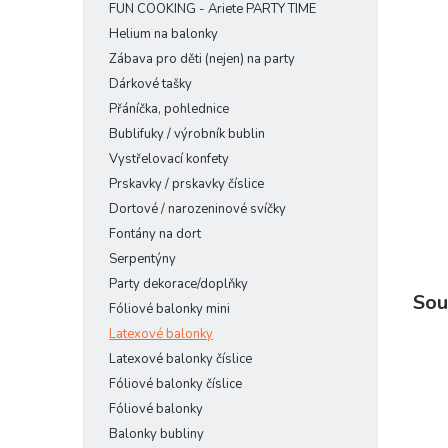
FUN COOKING - Ariete PARTY TIME
n
e
Helium na balonky
l
Zábava pro děti (nejen) na party
Dárkové tašky
Přáníčka, pohlednice
Bublifuky / výrobník bublin
Vystřelovací konfety
Prskavky / prskavky číslice
Dortové / narozeninové svíčky
Fontány na dort
Serpentýny
Party dekorace/doplňky
Sou
Fóliové balonky mini
Latexové balonky
Latexové balonky číslice
Fóliové balonky číslice
Fóliové balonky
Balonky bubliny