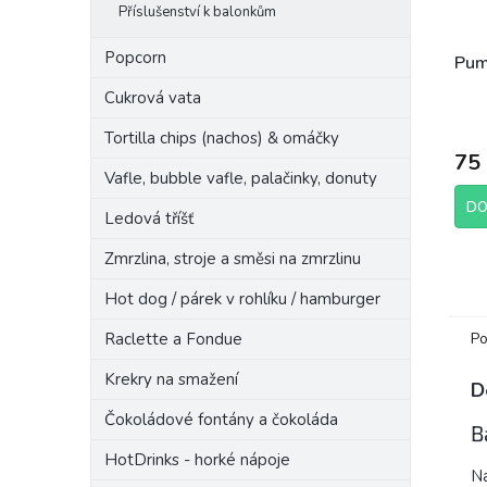
Příslušenství k balonkům
Popcorn
Pum
Cukrová vata
Tortilla chips (nachos) & omáčky
75
Vafle, bubble vafle, palačinky, donuty
DO
Ledová tříšť
Zmrzlina, stroje a směsi na zmrzlinu
Hot dog / párek v rohlíku / hamburger
Raclette a Fondue
Po
Krekry na smažení
D
Čokoládové fontány a čokoláda
B
HotDrinks - horké nápoje
Na