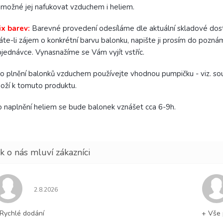
 možné jej nafukovat vzduchem i heliem.
x barev:
Barevné provedení odesíláme dle aktuální skladové dost
te-li zájem o konkrétní barvu balonku, napište ji prosím do pozná
jednávce. Vynasnažíme se Vám vyjít vstříc.
o plnění balonků vzduchem používejte vhodnou pumpičku - viz. souv
oží k tomuto produktu.
 naplnění heliem se bude balonek vznášet cca 6-9h.
Hodnocení obchodu je 5 z 5 hvězdiček.
2.8.2026
Rychlé dodání
+ Vše 