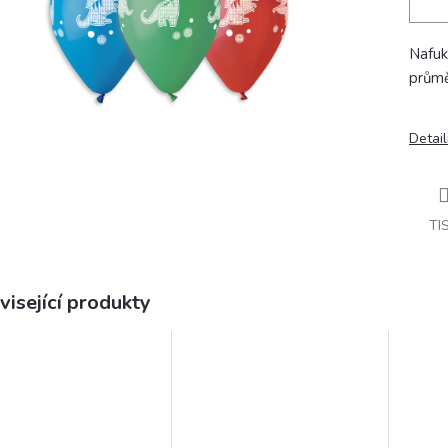
Nafuk
průmě
Detail
TI
visející produkty