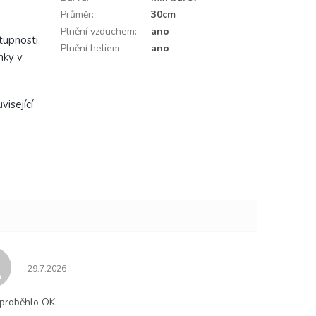
Průměr
:
30cm
Plnění vzduchem
:
ano
upnosti.
Plnění heliem
:
ano
mky v
isející
Hodnocení obchodu je 5 z 5 hvězdiček.
29.7.2026
proběhlo OK.