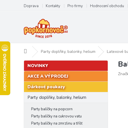
Přejít
Doprava
Kontakty
Pro firmy
Hodnocení obchodu
na
obsah
Domů
Party doplňky, balonky, helium
Latexové b
Ba
P
Přeskočit
NOVINKY
kategorie
o
Znač
s
AKCE A VÝPRODEJ
t
Dárkové poukazy
r
a
Party doplňky, balonky, helium
n
n
Party balíčky na popcorn
í
Party balíčky na cukrovou vatu
p
Party balíčky na zmrzlinu a tříšť
a