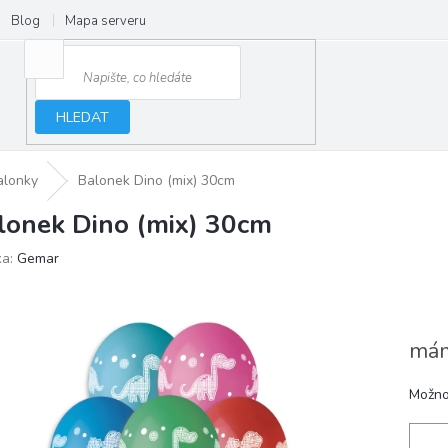
Blog
Mapa serveru
HLEDAT
alonky
Balonek Dino (mix) 30cm
lonek Dino (mix) 30cm
ka:
Gemar
mám
Možno