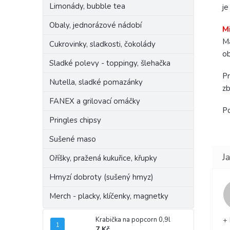
Limonády, bubble tea
je
Obaly, jednorázové nádobí
Mi
Má
Cukrovinky, sladkosti, čokolády
ob
Sladké polevy - toppingy, šlehačka
Pr
Nutella, sladké pomazánky
zb
FANEX a grilovací omáčky
Po
Pringles chipsy
Sušené maso
Oříšky, pražená kukuřice, křupky
Hmyzí dobroty (sušený hmyz)
Merch - placky, klíčenky, magnetky
+ 
Krabička na popcorn 0,9l
7 Kč