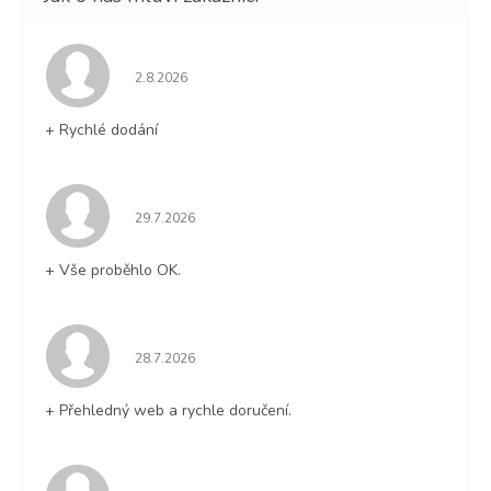
Hodnocení obchodu je 5 z 5 hvězdiček.
2.8.2026
+ Rychlé dodání
Hodnocení obchodu je 5 z 5 hvězdiček.
29.7.2026
+ Vše proběhlo OK.
Hodnocení obchodu je 5 z 5 hvězdiček.
28.7.2026
+ Přehledný web a rychle doručení.