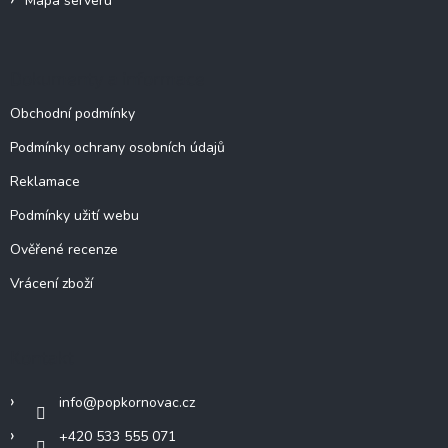
Mapa serveru
Dokumenty a informace
Obchodní podmínky
Podmínky ochrany osobních údajů
Reklamace
Podmínky užití webu
Ověřené recenze
Vrácení zboží
Kontakt
info
@
popkornovac.cz
+420 533 555 071