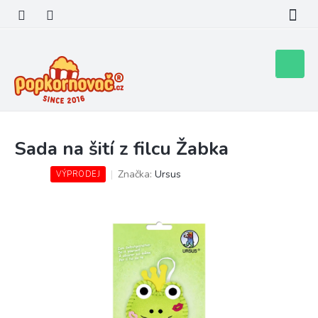
Přejít
na
obsah
Nákupní
košík
Sada na šití z filcu Žabka
Značka:
Ursus
VÝPRODEJ