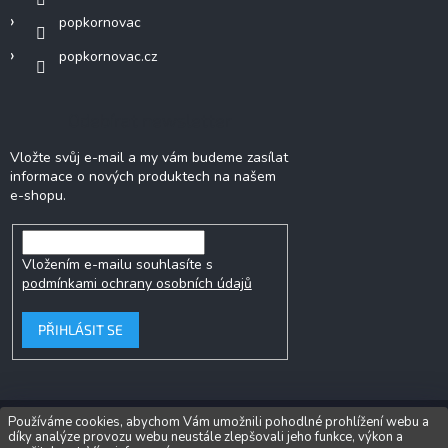
popkornovac
popkornovac.cz
Odebírat newsletter
Vložte svůj e-mail a my vám budeme zasílat
informace o nových produktech na našem
e-shopu.
Vložením e-mailu souhlasíte s
podmínkami ochrany osobních údajů
PŘIHLÁSIT SE
Používáme cookies, abychom Vám umožnili pohodlné prohlížení webu a
díky analýze provozu webu neustále zlepšovali jeho funkce, výkon a
Copyright 2026
Popkornovač.cz®
. Všechna práva vyhrazena.
Upravit