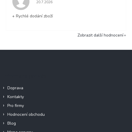
Hodnocení obchodu je 5 z 5 hvězdiček.
20.7.2026
+ Rychlé dodání zboží
Zobrazit další hodnocení
Z
á
p
a
Informace pro vás
t
í
Doprava
Kontakty
Pro firmy
Hodnocení obchodu
Blog