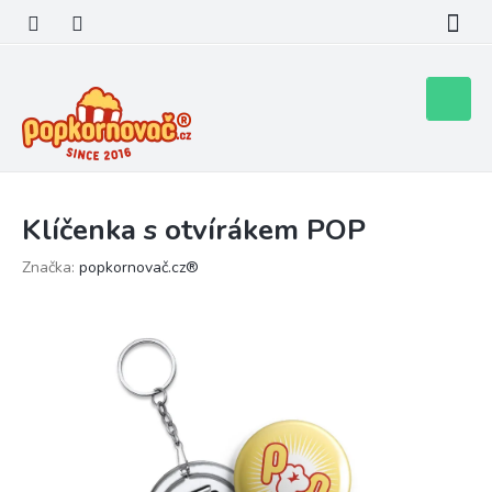
Přejít
na
obsah
Nákupní
košík
Klíčenka s otvírákem POP
Značka:
popkornovač.cz®