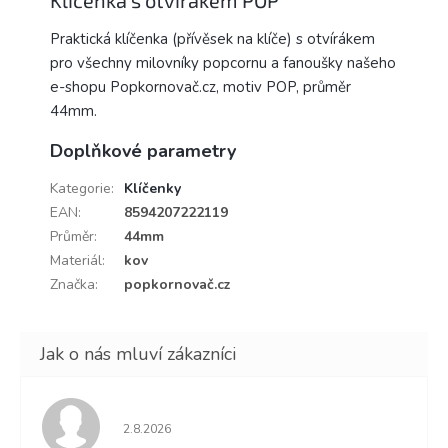
Praktická klíčenka (přívěsek na klíče) s otvírákem
pro všechny milovníky popcornu a fanoušky našeho
e-shopu Popkornovač.cz, motiv POP, průměr
44mm.
Doplňkové parametry
Kategorie
:
Klíčenky
EAN
:
8594207222119
Průměr
:
44mm
Materiál
:
kov
Značka
:
popkornovač.cz
Hodnocení obchodu je 5 z 5 hvězdiček.
2.8.2026