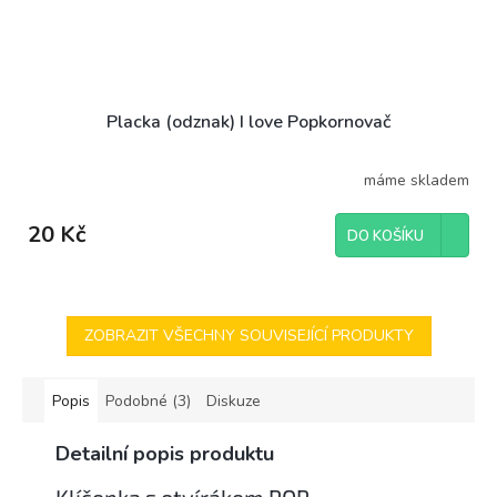
Placka (odznak) I love Popkornovač
máme skladem
20 Kč
DO KOŠÍKU
ZOBRAZIT VŠECHNY SOUVISEJÍCÍ PRODUKTY
Popis
Podobné (3)
Diskuze
Detailní popis produktu
Klíčenka s otvírákem POP