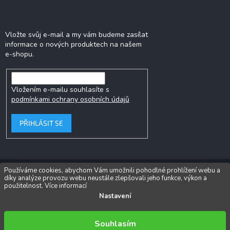
Odebírat newsletter
Vložte svůj e-mail a my vám budeme zasílat
informace o nových produktech na našem
e-shopu.
Vložením e-mailu souhlasíte s
podmínkami ochrany osobních údajů
PŘIHLÁSIT SE
Používáme cookies, abychom Vám umožnili pohodlné prohlížení webu a
díky analýze provozu webu neustále zlepšovali jeho funkce, výkon a
Copyright 2026
Popkornovač.cz®
. Všechna práva vyhrazena.
Upravit
použitelnost.
Více informací
nastavení cookies
Nastavení
Vytvořil Shoptet
Souhlasím