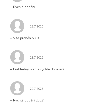
+ Rychlé dodání
Hodnocení obchodu je 5 z 5 hvězdiček.
29.7.2026
+ Vše proběhlo OK.
Hodnocení obchodu je 5 z 5 hvězdiček.
28.7.2026
+ Přehledný web a rychle doručení.
Hodnocení obchodu je 5 z 5 hvězdiček.
20.7.2026
+ Rychlé dodání zboží