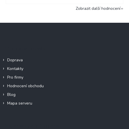
Zobrazit další hodnocení
Z
á
p
a
Informace pro vás
t
í
Doprava
Kontakty
Pro firmy
Hodnocení obchodu
Blog
Mapa serveru
Dokumenty a informace