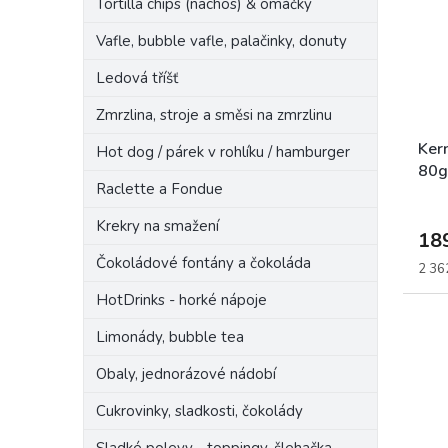
Tortilla chips (nachos) & omáčky
n
s
o
e
p
d
Vafle, bubble vafle, palačinky, donuty
l
r
u
Ledová tříšť
o
k
d
t
Zmrzlina, stroje a směsi na zmrzlinu
u
ů
k
Ker
Hot dog / párek v rohlíku / hamburger
t
80g
Raclette a Fondue
ů
Krekry na smažení
18
Čokoládové fontány a čokoláda
Měrn
2 362
cena:
HotDrinks - horké nápoje
Limonády, bubble tea
Obaly, jednorázové nádobí
Cukrovinky, sladkosti, čokolády