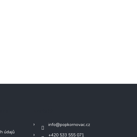
mace
Kontakt
info
@
popkornovac.cz
h údajů
+420 533 555 071