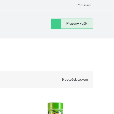
Přihlášení
Nákupní
Prázdný košík
košík
5
položek celkem