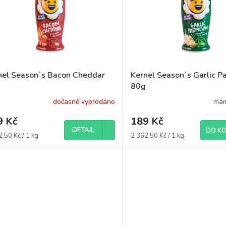
nel Season´s Bacon Cheddar
Kernel Season´s Garlic 
80g
dočasně vyprodáno
mám
9 Kč
189 Kč
DETAIL
DO KO
á
Měrná
,50 Kč / 1 kg
2 362,50 Kč / 1 kg
cena: