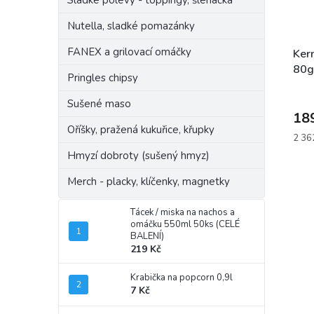
Sladké polevy - toppingy, šlehačka
Nutella, sladké pomazánky
FANEX a grilovací omáčky
Ker
80g
Pringles chipsy
Sušené maso
18
Oříšky, pražená kukuřice, křupky
Měrn
2 362
cena:
Hmyzí dobroty (sušený hmyz)
Merch - placky, klíčenky, magnetky
Tácek / miska na nachos a
omáčku 550ml 50ks (CELÉ
BALENÍ)
219 Kč
Krabička na popcorn 0,9l
7 Kč