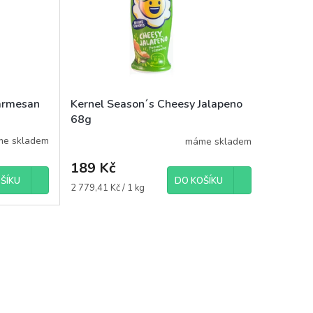
Parmesan
Kernel Season´s Cheesy Jalapeno
68g
e skladem
máme skladem
189 Kč
ŠÍKU
DO KOŠÍKU
Měrná
2 779,41 Kč / 1 kg
cena: