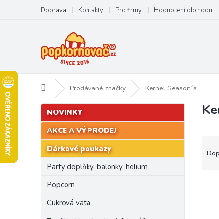
Přejít
Doprava
Kontakty
Pro firmy
Hodnocení obchodu
na
obsah
Domů
Prodávané značky
Kernel Season´s
Ke
P
Přeskočit
NOVINKY
kategorie
o
s
AKCE A VÝPRODEJ
t
Ř
Dárkové poukazy
r
a
Dop
a
z
Party doplňky, balonky, helium
n
e
n
V
n
Popcorn
í
ý
í
Cukrová vata
p
p
p
a
i
r