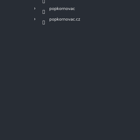
popkornovac
popkornovac.cz