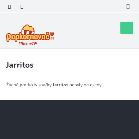
Přejít
na
obsah
Nákupní
košík
Jarritos
Žádné produkty značky
Jarritos
nebyly nalezeny...
Z
á
p
a
Informace pro vás
t
í