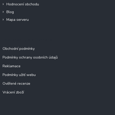
v
Hodnocení obchodu
ý
p
Blog
i
Mapa serveru
s
u
Dokumenty a informace
Obchodní podmínky
Podmínky ochrany osobních údajů
Reklamace
Podmínky užití webu
Ověřené recenze
Vrácení zboží
Kontakt