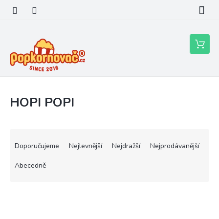
Přejít
na
obsah
Nákupní
košík
HOPI POPI
Ř
a
Doporučujeme
Nejlevnější
Nejdražší
Nejprodávanější
z
e
Abecedně
n
í
V
p
ý
r
p