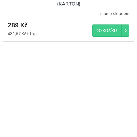
(KARTON)
máme skladem
289 Kč
DO KOŠÍKU
Měrná
481,67 Kč / 1 kg
cena: