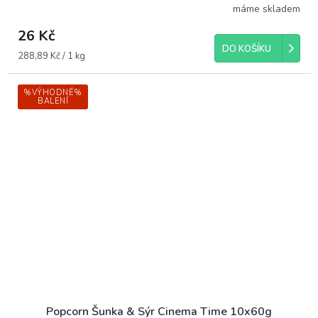
máme skladem
26 Kč
DO KOŠÍKU
Měrná
288,89 Kč / 1 kg
cena:
%VÝHODNÉ%
BALENÍ
Popcorn Šunka & Sýr Cinema Time 10x60g