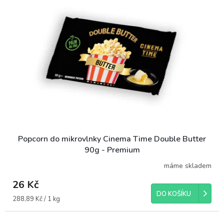
o
i
d
s
u
p
k
r
t
o
ů
d
u
k
t
ů
Popcorn do mikrovlnky Cinema Time Double Butter
90g - Premium
máme skladem
26 Kč
DO KOŠÍKU
Měrná
288,89 Kč / 1 kg
cena: