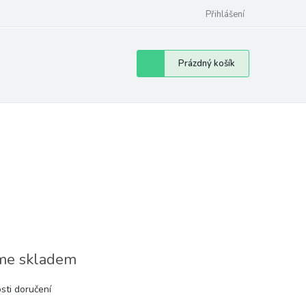
Přihlášení
Nákupní
Prázdný košík
košík
e skladem
sti doručení