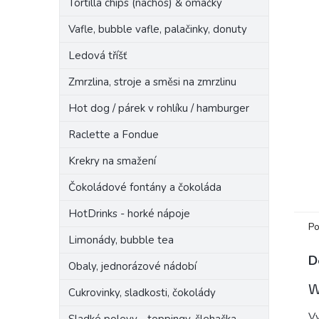
Tortilla chips (nachos) & omáčky
n
e
Vafle, bubble vafle, palačinky, donuty
l
Ledová tříšť
Zmrzlina, stroje a směsi na zmrzlinu
Hot dog / párek v rohlíku / hamburger
Raclette a Fondue
Krekry na smažení
Čokoládové fontány a čokoláda
HotDrinks - horké nápoje
Po
Limonády, bubble tea
D
Obaly, jednorázové nádobí
W
Cukrovinky, sladkosti, čokolády
Vy