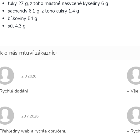
tuky 27 g, z toho mastné nasycené kyseliny 6 g
sacharidy 6,1 g, z toho cukry 1,4 g
bílkoviny 54 g
sůl 4,3 g
Hodnocení obchodu je 5 z 5 hvězdiček.
2.8.2026
Rychlé dodání
+ Vše 
Hodnocení obchodu je 5 z 5 hvězdiček.
28.7.2026
Přehledný web a rychle doručení.
+ Rych