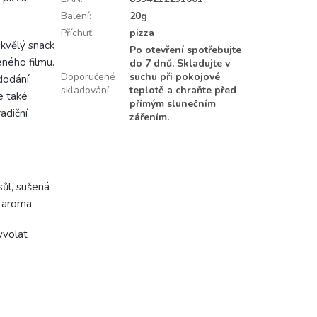
Balení
:
20g
Příchuť
:
pizza
skvělý snack
Po otevření spotřebujte
eného filmu.
do 7 dnů. Skladujte v
Doporučené
suchu při pokojové
 dodání
skladování
:
teplotě a chraňte před
e také
přímým slunečním
adiční
zářením.
ůl, sušená
, aroma.
volat