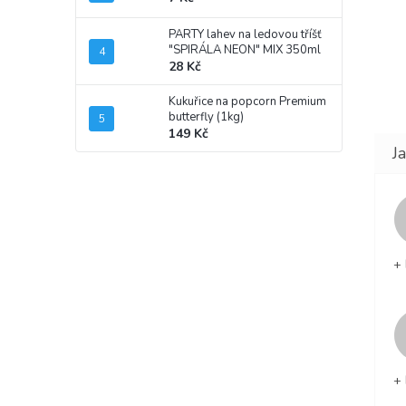
PARTY lahev na ledovou tříšť
"SPIRÁLA NEON" MIX 350ml
28 Kč
Kukuřice na popcorn Premium
butterfly (1kg)
149 Kč
+ 
+ 