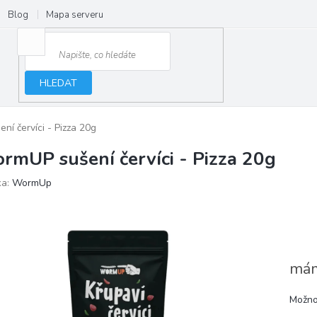
Blog
Mapa serveru
HLEDAT
í červíci - Pizza 20g
rmUP sušení červíci - Pizza 20g
ka:
WormUp
mám
Možno