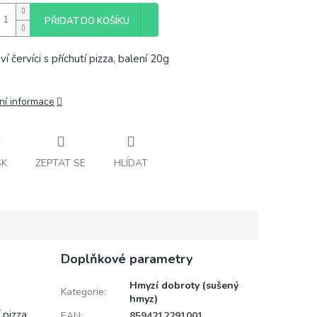
PŘIDAT DO KOŠÍKU
í červíci s příchutí pizza, balení 20g
ní informace
SK
ZEPTAT SE
HLÍDAT
Doplňkové parametry
Hmyzí dobroty (sušený
Kategorie
:
hmyz)
 pizza,
EAN
:
8594212291001