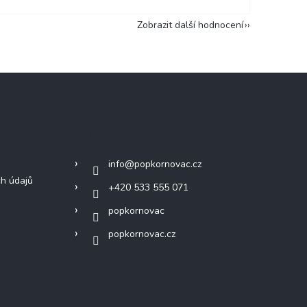
Zobrazit další hodnocení
mace
Kontakt
info
@
popkornovac.cz
h údajů
+420 533 555 071
popkornovac
popkornovac.cz