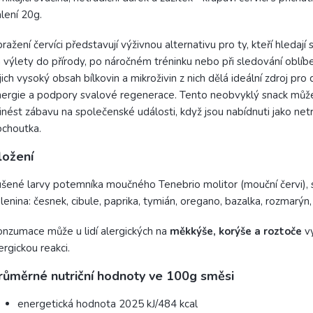
lení 20g.
ražení červíci představují výživnou alternativu pro ty, kteří hledají 
 výlety do přírody, po náročném tréninku nebo při sledování oblíb
jich vysoký obsah bílkovin a mikroživin z nich dělá ideální zdroj pro
ergie a podpory svalové regenerace. Tento neobvyklý snack můž
inést zábavu na společenské události, když jsou nabídnuti jako netr
choutka.
ložení
šené larvy potemníka moučného Tenebrio molitor (mouční červi), s
lenina: česnek, cibule, paprika, tymián, oregano, bazalka, rozmarýn
nzumace může u lidí alergických na
měkkýše, korýše a roztoče
vy
ergickou reakci.
růměrné nutriční hodnoty ve 100g směsi
energetická hodnota 2025 kJ/484 kcal