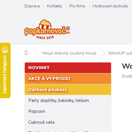
Přejít
Doprava
Kontakty
Pro firmy
Hodnocení obchodu
na
obsah
Domů
Hmyzí dobroty (sušený hmyz)
WormUP sušen
Wo
P
Přeskočit
NOVINKY
kategorie
o
Znač
s
AKCE A VÝPRODEJ
t
Dárkové poukazy
r
a
Party doplňky, balonky, helium
n
n
Popcorn
í
Cukrová vata
p
a