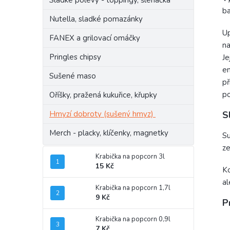
Sladké polevy - toppingy, šlehačka
ba
Nutella, sladké pomazánky
Up
FANEX a grilovací omáčky
na
Pringles chipsy
Je
en
Sušené maso
př
po
Oříšky, pražená kukuřice, křupky
S
Hmyzí dobroty (sušený hmyz)
Merch - placky, klíčenky, magnetky
Su
ze
Krabička na popcorn 3l
15 Kč
Ko
al
Krabička na popcorn 1,7l
9 Kč
P
Krabička na popcorn 0,9l
7 Kč