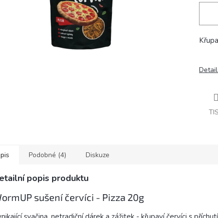
Křupav
Detail
TI
pis
Podobné (4)
Diskuze
etailní popis produktu
ormUP sušení červíci - Pizza 20g
nikající svačina, netradiční dárek a zážitek - křupaví červíci s příchutí