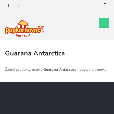
Přejít
na
obsah
Nákupní
košík
Guarana Antarctica
Žádné produkty značky
Guarana Antarctica
nebyly nalezeny...
Z
á
p
a
Informace pro vás
t
í