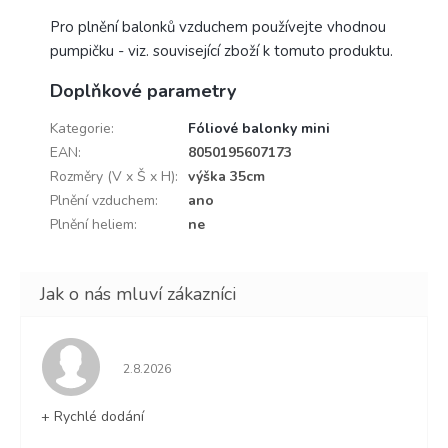
Pro plnění balonků vzduchem používejte vhodnou
pumpičku - viz. související zboží k tomuto produktu.
Doplňkové parametry
Kategorie
:
Fóliové balonky mini
EAN
:
8050195607173
Rozměry (V x Š x H)
:
výška 35cm
Plnění vzduchem
:
ano
Plnění heliem
:
ne
Hodnocení obchodu je 5 z 5 hvězdiček.
2.8.2026
+ Rychlé dodání