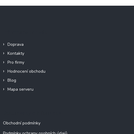
Z
á
p
a
Informace pro vás
t
í
Doprava
Kontakty
Pro firmy
Hodnocení obchodu
Blog
Mapa serveru
Dokumenty a informace
Obchodní podmínky
Podmínky ochrany osobních údajů