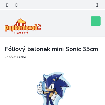
Přejít
na
obsah
Nákupní
košík
Fóliový balonek mini Sonic 35cm
Značka:
Grabo