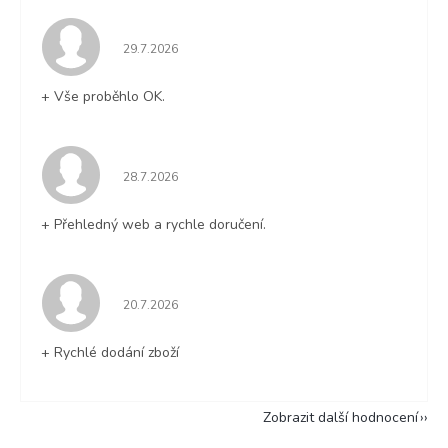
Hodnocení obchodu je 5 z 5 hvězdiček.
29.7.2026
+ Vše proběhlo OK.
Hodnocení obchodu je 5 z 5 hvězdiček.
28.7.2026
+ Přehledný web a rychle doručení.
Hodnocení obchodu je 5 z 5 hvězdiček.
20.7.2026
+ Rychlé dodání zboží
Zobrazit další hodnocení