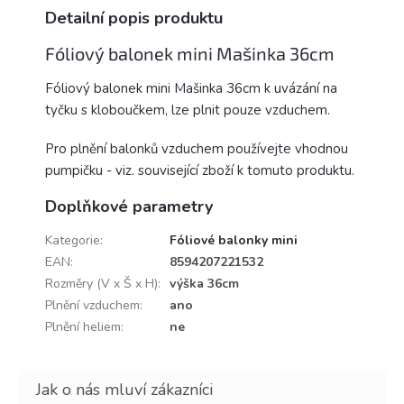
Detailní popis produktu
Fóliový balonek mini Mašinka 36cm
Fóliový balonek mini Mašinka 36cm k uvázání na
tyčku s kloboučkem, lze plnit pouze vzduchem.
Pro plnění balonků vzduchem používejte vhodnou
pumpičku - viz. související zboží k tomuto produktu.
Doplňkové parametry
Kategorie
:
Fóliové balonky mini
EAN
:
8594207221532
Rozměry (V x Š x H)
:
výška 36cm
Plnění vzduchem
:
ano
Plnění heliem
:
ne