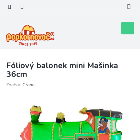
Přejít
na
obsah
Nákupní
košík
Fóliový balonek mini Mašinka
36cm
Značka:
Grabo