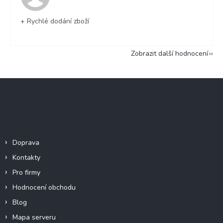
+ Rychlé dodání zboží
Zobrazit další hodnocení
Z
á
p
a
Informace pro vás
t
í
Doprava
Kontakty
Pro firmy
Hodnocení obchodu
Blog
Mapa serveru