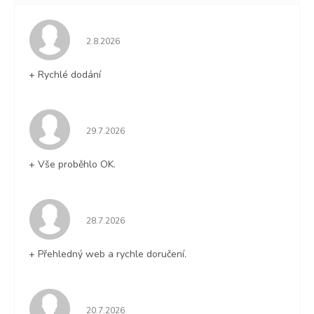
Hodnocení obchodu je 5 z 5 hvězdiček.
2.8.2026
+ Rychlé dodání
Hodnocení obchodu je 5 z 5 hvězdiček.
29.7.2026
+ Vše proběhlo OK.
Hodnocení obchodu je 5 z 5 hvězdiček.
28.7.2026
+ Přehledný web a rychle doručení.
Hodnocení obchodu je 5 z 5 hvězdiček.
20.7.2026