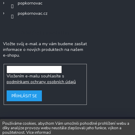
popkornovac
popkornovac.cz
Odebírat newsletter
Vložte svůj e-mail a my vám budeme zasílat
informace o nových produktech na našem
e-shopu.
Vložením e-mailu souhlasíte s
podmínkami ochrany osobních údajů
PŘIHLÁSIT SE
Používáme cookies, abychom Vám umožnili pohodlné prohlížení webu a
díky analýze provozu webu neustále zlepšovali jeho funkce, výkon a
Copyright 2026
Popkornovač.cz®
. Všechna práva vyhrazena.
Upravit
použitelnost.
Více informací
nastavení cookies