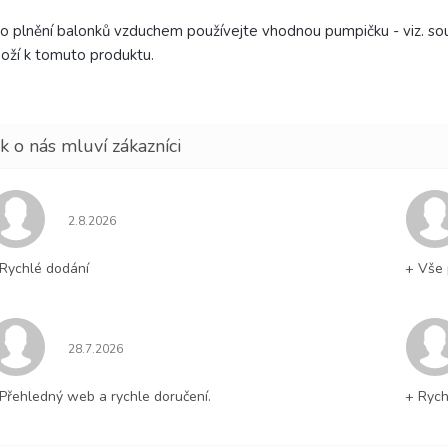
o plnění balonků vzduchem používejte vhodnou pumpičku - viz. souv
oží k tomuto produktu.
Hodnocení obchodu je 5 z 5 hvězdiček.
2.8.2026
Rychlé dodání
+ Vše 
Hodnocení obchodu je 5 z 5 hvězdiček.
28.7.2026
Přehledný web a rychle doručení.
+ Rych