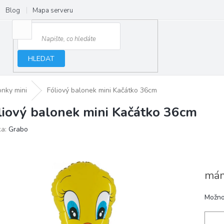
Blog
Mapa serveru
HLEDAT
onky mini
Fóliový balonek mini Kačátko 36cm
liový balonek mini Kačátko 36cm
ka:
Grabo
mám
Možno