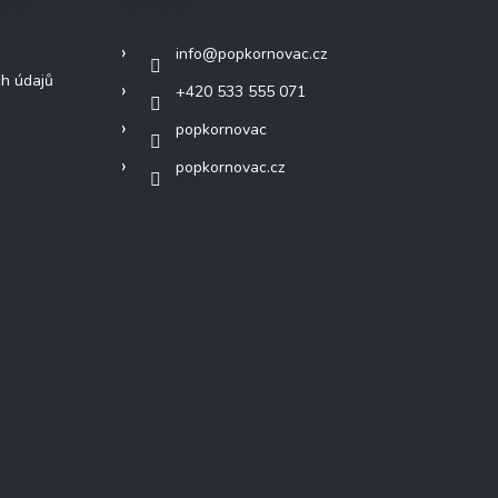
mace
Kontakt
info
@
popkornovac.cz
h údajů
+420 533 555 071
popkornovac
popkornovac.cz