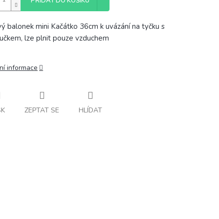
PŘIDAT DO KOŠÍKU
vý balonek mini Kačátko 36cm k uvázání na tyčku s
učkem, lze plnit pouze vzduchem
ní informace
SK
ZEPTAT SE
HLÍDAT