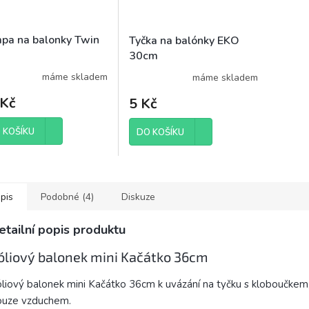
pa na balonky Twin
Tyčka na balónky EKO
30cm
máme skladem
máme skladem
 Kč
5 Kč
 KOŠÍKU
DO KOŠÍKU
pis
Podobné (4)
Diskuze
etailní popis produktu
óliový balonek mini Kačátko 36cm
liový balonek mini Kačátko 36cm k uvázání na tyčku s kloboučkem, 
ouze vzduchem.