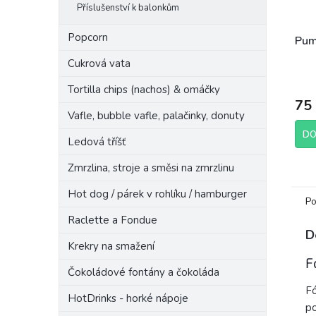
Příslušenství k balonkům
Popcorn
Pum
Cukrová vata
Tortilla chips (nachos) & omáčky
75
Vafle, bubble vafle, palačinky, donuty
DO
Ledová tříšť
Zmrzlina, stroje a směsi na zmrzlinu
Hot dog / párek v rohlíku / hamburger
Po
Raclette a Fondue
D
Krekry na smažení
F
Čokoládové fontány a čokoláda
Fó
HotDrinks - horké nápoje
p