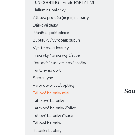
FUN COOKING - Ariete PARTY TIME
n
e
Helium na balonky
l
Zábava pro děti (nejen) na party
Dárkové tašky
Přáníčka, pohlednice
Bublifuky / výrobník bublin
Vystřelovací konfety
Prskavky / prskavky číslice
Dortové / narozeninové svíčky
Fontány na dort
Serpentýny
Party dekorace/doplňky
Sou
Fóliové balonky mini
Latexové balonky
Latexové balonky číslice
Fóliové balonky číslice
Fóliové balonky
Balonky bubliny