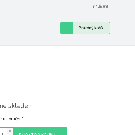
Přihlášení
Nákupní
Prázdný košík
košík
e skladem
sti doručení