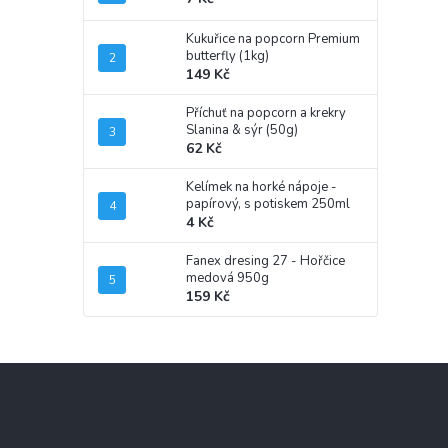
Kukuřice na popcorn Premium
butterfly (1kg)
149 Kč
Příchuť na popcorn a krekry
Slanina & sýr (50g)
62 Kč
Kelímek na horké nápoje -
papírový, s potiskem 250ml
4 Kč
Fanex dresing 27 - Hořčice
medová 950g
159 Kč
Z
á
p
a