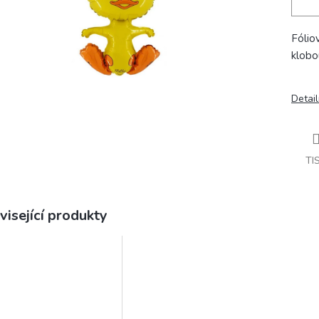
Fólio
klobo
Detail
TI
visející produkty