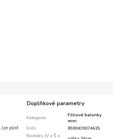
Doplňkové parametry
Fóliové balonky
Kategorie
:
mini
lze plnit
EAN
:
8590439074625
Rozměry (V x Š x
výška 36cm