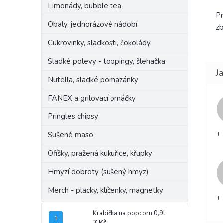
Limonády, bubble tea
Pr
Obaly, jednorázové nádobí
zb
Cukrovinky, sladkosti, čokolády
Sladké polevy - toppingy, šlehačka
Nutella, sladké pomazánky
FANEX a grilovací omáčky
Pringles chipsy
+ 
Sušené maso
Oříšky, pražená kukuřice, křupky
Hmyzí dobroty (sušený hmyz)
Merch - placky, klíčenky, magnetky
+ 
Krabička na popcorn 0,9l
7 Kč