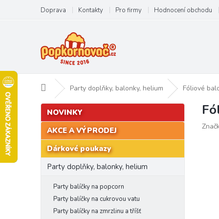
Přejít
Doprava
Kontakty
Pro firmy
Hodnocení obchodu
na
obsah
Domů
Party doplňky, balonky, helium
Fóliové bal
Fó
P
Přeskočit
NOVINKY
kategorie
o
Znač
s
AKCE A VÝPRODEJ
t
Dárkové poukazy
r
a
Party doplňky, balonky, helium
n
n
Party balíčky na popcorn
í
Party balíčky na cukrovou vatu
p
Party balíčky na zmrzlinu a tříšť
a