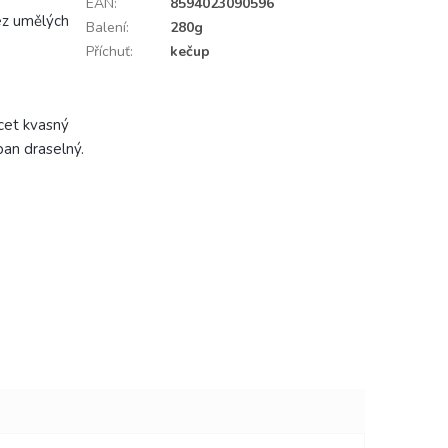
EAN
:
8594023090596
ez umělých
Balení
:
280g
Příchuť
:
kečup
ocet kvasný
ban draselný.