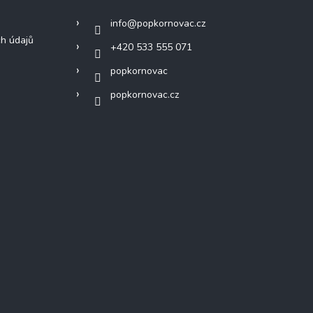
info
@
popkornovac.cz
h údajů
+420 533 555 071
popkornovac
popkornovac.cz