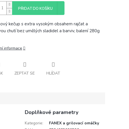
PŘIDAT DO KOŠÍKU
ový kečup s extra vysokým obsahem rajčat a
vou chutí bez umělých sladidel a barviv, balení 280g
ní informace
SK
ZEPTAT SE
HLÍDAT
Doplňkové parametry
Kategorie
:
FANEX a grilovací omáčky