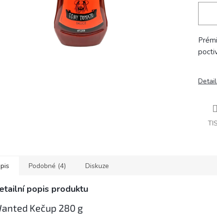
Prémi
pocti
Detail
TI
pis
Podobné (4)
Diskuze
etailní popis produktu
anted Kečup 280 g