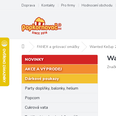
Přejít
Doprava
Kontakty
Pro firmy
Hodnocení obchodu
na
obsah
Domů
FANEX a grilovací omáčky
Wanted Kečup 
Wa
P
Přeskočit
NOVINKY
kategorie
o
Znač
s
AKCE A VÝPRODEJ
t
Dárkové poukazy
r
a
Party doplňky, balonky, helium
n
n
Popcorn
í
Cukrová vata
p
a