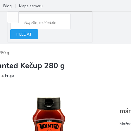
Blog
Mapa serveru
HLEDAT
280 g
nted Kečup 280 g
ka:
Frujo
mám
Možno