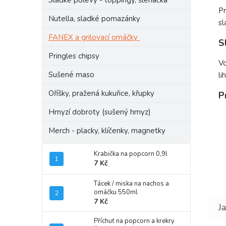
Sladké polevy - toppingy, šlehačka
Pr
Nutella, sladké pomazánky
sl
FANEX a grilovací omáčky
S
Pringles chipsy
Vo
Sušené maso
li
Oříšky, pražená kukuřice, křupky
P
Hmyzí dobroty (sušený hmyz)
Merch - placky, klíčenky, magnetky
Krabička na popcorn 0,9l
7 Kč
Tácek / miska na nachos a
omáčku 550ml
7 Kč
Příchuť na popcorn a krekry