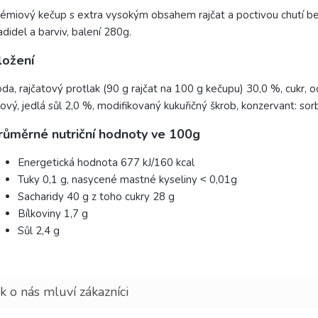
émiový kečup s extra vysokým obsahem rajčat a poctivou chutí b
adidel a barviv, balení 280g.
ložení
da, rajčatový protlak (90 g rajčat na 100 g kečupu) 30,0 %, cukr, 
hový, jedlá sůl 2,0 %, modifikovaný kukuřičný škrob, konzervant: sor
růměrné nutriční hodnoty ve 100g
Energetická hodnota 677 kJ/160 kcal
Tuky 0,1 g, nasycené mastné kyseliny ˂ 0,01g
Sacharidy 40 g z toho cukry 28 g
Bílkoviny 1,7 g
Sůl 2,4 g