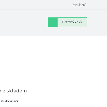
Přihlášení
Nákupní
Prázdný košík
košík
e skladem
sti doručení