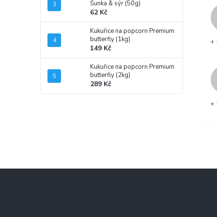
Šunka & sýr (50g)
62 Kč
Kukuřice na popcorn Premium
butterfly (1kg)
+ 
149 Kč
Kukuřice na popcorn Premium
butterfly (2kg)
289 Kč
+ 
Z
á
p
a
t