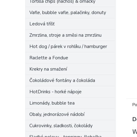
Tortilla chips (nachos) & omáčky
n
e
Vafle, bubble vafle, palačinky, donuty
l
Ledová tříšť
Zmrzlina, stroje a směsi na zmrzlinu
Hot dog / párek v rohlíku / hamburger
Raclette a Fondue
Krekry na smažení
Čokoládové fontány a čokoláda
HotDrinks - horké nápoje
Limonády, bubble tea
Po
Obaly, jednorázové nádobí
D
Cukrovinky, sladkosti, čokolády
W