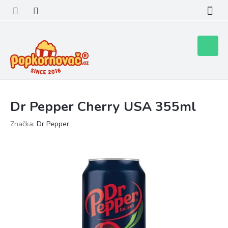
Přejít
na
obsah
Nákupní
košík
Dr Pepper Cherry USA 355ml
Značka:
Dr Pepper