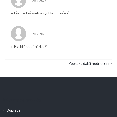
28.7.2026
+ Přehledný web a rychle doručení.
Hodnocení obchodu je 5 z 5 hvězdiček.
20.7.2026
+ Rychlé dodání zboží
Zobrazit další hodnocení
Z
á
p
a
Informace pro vás
t
í
Doprava