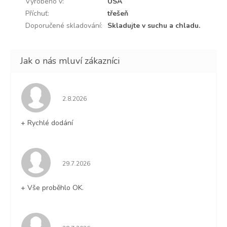
Vyrobeno v
:
USA
Příchuť
:
třešeň
Doporučené skladování
:
Skladujte v suchu a chladu.
Hodnocení obchodu je 5 z 5 hvězdiček.
2.8.2026
+ Rychlé dodání
Hodnocení obchodu je 5 z 5 hvězdiček.
29.7.2026
+ Vše proběhlo OK.
Hodnocení obchodu je 5 z 5 hvězdiček.