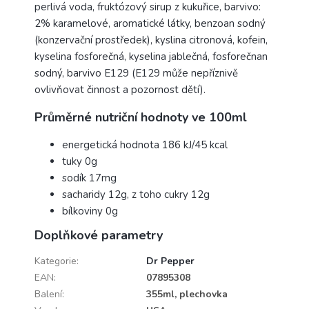
perlivá voda, fruktózový sirup z kukuřice, barvivo:
2% karamelové, aromatické látky, benzoan sodný
(konzervační prostředek), kyslina citronová, kofein,
kyselina fosforečná, kyselina jablečná, fosforečnan
sodný, barvivo E129 (E129 může nepříznivě
ovlivňovat činnost a pozornost dětí).
Průměrné nutriční hodnoty ve 100ml
energetická hodnota 186 kJ/45 kcal
tuky 0g
sodík 17mg
sacharidy 12g, z toho cukry 12g
bílkoviny 0g
Doplňkové parametry
Kategorie
:
Dr Pepper
EAN
:
07895308
Balení
:
355ml, plechovka