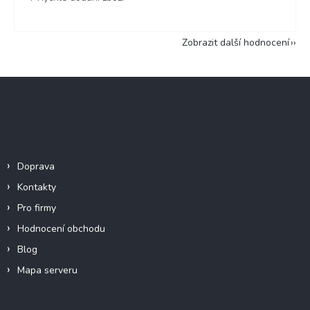
Zobrazit další hodnocení
Z
á
p
a
Informace pro vás
t
í
Doprava
Kontakty
Pro firmy
Hodnocení obchodu
Blog
Mapa serveru