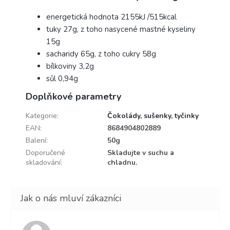
energetická hodnota 2155kJ /515kcal
tuky 27g, z toho nasycené mastné kyseliny
15g
sacharidy 65g, z toho cukry 58g
bílkoviny 3,2g
sůl 0,94g
Doplňkové parametry
Kategorie
:
Čokolády, sušenky, tyčinky
EAN
:
8684904802889
Balení
:
50g
Doporučené
Skladujte v suchu a
skladování
:
chladnu.