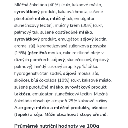
Mléčná čokoláda (40%) (cukr, kakaové máslo,
syrovátkový
produkt, kakaová hmota, sušené
plnotučné
mléko
,
mléčný
tuk, emulgátor:
slunečnicový lecitin), mléčný krém (35%)(cukr,
palmový tuk, sušené odstředěné
mléko
,
syrovátkový
produkt, emulgátor:
sójový
lecitin,
aroma, sůl), karamelizovaná sušenková posypka
(15%) (
pšeničná
mouka, cukr, rostlinné oleje v
různých poměrech:
sójový
, slunečnicový, řepkový,
palmový), hnědý cukrový sirup, kypřící látka:
hydrogenuhličitan sodný,
sójová
mouka, sůl,
skořice), bílá čokoláda (10%) (cukr, kakaové máslo,
sušené plnotučné
mléko
,
syrovátkový
produkt,
laktóza
, emulgátor: slunečnicový lecitin. Mléčná
čokoláda obsahuje alespoň 29% kakaové sušiny.
Alergeny: mléko a mléčné produkty, pšenice
(lepek) a sója. Může obsahovat stopy ořechů.
Průměrné nutriční hodnoty ve 100g