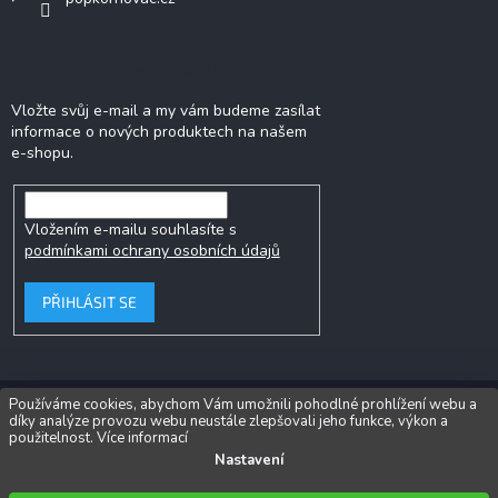
Odebírat newsletter
Vložte svůj e-mail a my vám budeme zasílat
informace o nových produktech na našem
e-shopu.
Vložením e-mailu souhlasíte s
podmínkami ochrany osobních údajů
PŘIHLÁSIT SE
Používáme cookies, abychom Vám umožnili pohodlné prohlížení webu a
díky analýze provozu webu neustále zlepšovali jeho funkce, výkon a
Copyright 2026
Popkornovač.cz®
. Všechna práva vyhrazena.
Upravit
použitelnost.
Více informací
nastavení cookies
Nastavení