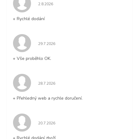
Hodnocení obchodu je 5 z 5 hvězdiček.
2.8.2026
+ Rychlé dodání
Hodnocení obchodu je 5 z 5 hvězdiček.
29.7.2026
+ Vše proběhlo OK.
Hodnocení obchodu je 5 z 5 hvězdiček.
28.7.2026
+ Přehledný web a rychle doručení.
Hodnocení obchodu je 5 z 5 hvězdiček.
20.7.2026
+ Rychlé dodání zboží