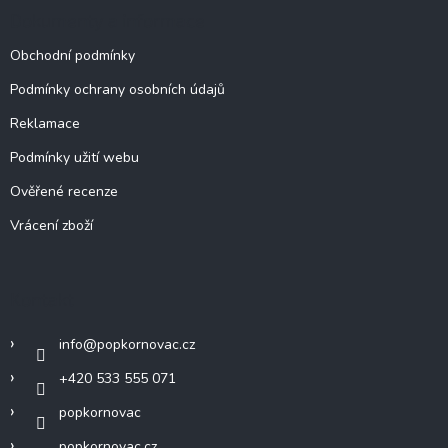
Dokumenty a informace
Obchodní podmínky
Podmínky ochrany osobních údajů
Reklamace
Podmínky užití webu
Ověřené recenze
Vrácení zboží
Kontakt
info
@
popkornovac.cz
+420 533 555 071
popkornovac
popkornovac.cz