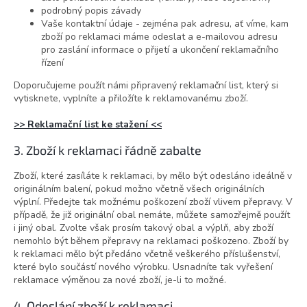
podrobný popis závady
Vaše kontaktní údaje - zejména pak adresu, ať víme, kam
zboží po reklamaci máme odeslat a e-mailovou adresu
pro zaslání informace o přijetí a ukončení reklamačního
řízení
Doporučujeme použít námi připravený reklamační list, který si
vytisknete, vyplníte a přiložíte k reklamovanému zboží.
>> Reklamační list ke stažení <<
3. Zboží k reklamaci řádně zabalte
Zboží, které zasíláte k reklamaci, by mělo být odesláno ideálně v
originálním balení, pokud možno včetně všech originálních
výplní. Předejte tak možnému poškození zboží vlivem přepravy. V
případě, že již originální obal nemáte, můžete samozřejmě použít
i jiný obal. Zvolte však prosím takový obal a výplň, aby zboží
nemohlo být během přepravy na reklamaci poškozeno. Zboží by
k reklamaci mělo být předáno včetně veškerého příslušenství,
které bylo součástí nového výrobku. Usnadníte tak vyřešení
reklamace výměnou za nové zboží, je-li to možné.
4. Odeslání zboží k reklamaci