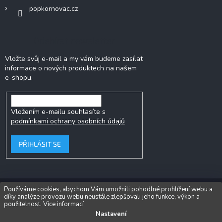
popkornovac.cz
Odebírat newsletter
Vložte svůj e-mail a my vám budeme zasílat
informace o nových produktech na našem
e-shopu.
Vložením e-mailu souhlasíte s
podmínkami ochrany osobních údajů
PŘIHLÁSIT SE
Používáme cookies, abychom Vám umožnili pohodlné prohlížení webu a
díky analýze provozu webu neustále zlepšovali jeho funkce, výkon a
Copyright 2026
Popkornovač.cz®
. Všechna práva vyhrazena.
Upravit
použitelnost.
Více informací
nastavení cookies
Nastavení