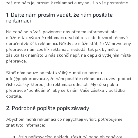
zašlete nám jej prosím k reklamaci a my se již o vše postaráme.
1. Dejte nám prosím vědět, že nám posíláte
reklamaci
Nejedná se o Vaši povinnost nás předem informovat, ale
můžete tak výrazně reklamaci urychlit a zajistit bezproblémové
doručení zboží k reklamaci. Někdy se může stát, že Vámi zvolený
přepravce nám zboží k reklamaci nedodá, tak jak by měl a
zásilka tak namísto u nás skončí např. na depu či výdejním místě
přepravce.
Stačí nám pouze odeslat krátký e-mail na adresu
info@popkornovac.cz, že nám posíláte reklamaci a uvést podací
číslo zásilky, kterou jste reklamaci odeslali. My už si pak u
přepravce "pohlídáme", aby se k nám Vaše zásilka v pořádku
dostala.
2. Podrobně popište popis závady
Abychom mohli reklamaci co nejrychleji vyřídit, potřebujeme
znát tyto informace:
číslo pořizovacího dokladu (faktury) nebo objednávky