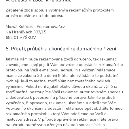
Zabalené zboží spolu s vyplněným reklamačním protokolem
prosím odešlete na tuto adresu:
Michal Koláček - Popkornovač.cz
Na Hraničkách 393/15
682 01 VYŠKOV
5. Přijetí, průběh a ukončení reklamačního řízení
Jakmile nám bude reklamované zboží doručeno, tak reklamaci
zaevidujeme a její přijetí Vám potvrdíme odesláním reklamačního
protokolu na Vaši e-mailovou adresu. Na vyřízení reklamace
máme ze zákona 30-ti denní lhůtu, ale zvládáme to podstatně
rychleji. Je-li to možné, zboží Vám bez zbytečného odkladu
vyměníme. Pokud není z jakéhokoliv důvodu okamžitá výměna
zboží možná, postoupíme Vaši reklamaci autorizovanému servisu
či dodavateli k posouzení a případné opravě. Jakmile je zboží
vyměněno, či opraveno, reklamaci ukončíme a odešleme Vám ji.
Potvrzení o ukončení a odeslání reklamace opět obdržíte formou
reklamačního protokolu, který Vám odešleme na Vaši e-
mailovou adresu. V případě oprávněné reklamace máte právo
na úhradu nutně vynaložených nákladů souvisejících s