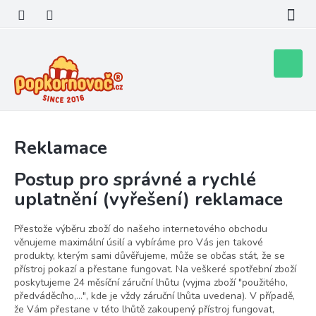
Přejít
na
obsah
Nákupní
košík
Reklamace
Postup pro správné a rychlé
uplatnění (vyřešení) reklamace
Přestože výběru zboží do našeho internetového obchodu
věnujeme maximální úsilí a vybíráme pro Vás jen takové
produkty, kterým sami důvěřujeme, může se občas stát, že se
přístroj pokazí a přestane fungovat. Na veškeré spotřební zboží
poskytujeme 24 měsíční záruční lhůtu (vyjma zboží "použitého,
předváděcího,...", kde je vždy záruční lhůta uvedena). V případě,
že Vám přestane v této lhůtě zakoupený přístroj fungovat,