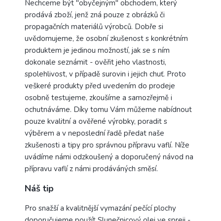
Nechceme být "obyčejným" obchodem, který
prodává zboží, jenž zná pouze z obrázků či
propagačních materiálů výrobců. Dobře si
uvědomujeme, že osobní zkušenost s konkrétním
produktem je jedinou možností, jak se s ním
dokonale seznámit - ověřit jeho vlastnosti,
spolehlivost, v případě surovin i jejich chuť. Proto
veškeré produkty před uvedením do prodeje
osobně testujeme, zkoušíme a samozřejmě i
ochutnáváme. Díky tomu Vám můžeme nabídnout
pouze kvalitní a ověřené výrobky, poradit s
výběrem a v neposlední řadě předat naše
zkušenosti a tipy pro správnou přípravu vaflí. Níže
uvádíme námi odzkoušený a doporučený návod na
přípravu vaflí z námi prodáváných směsí.
Náš tip
Pro snažší a kvalitnější vymazání pečící plochy
doporučujeme použít
Slunečnicový olej ve spreji -