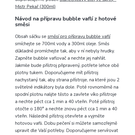
Mistr Pekař (300ml)
Návod na přípravu bubble vaflí z hotové
směsi
Obsah sáčku se
směsí pro přípravu bubble vaflí
smíchejte se 700ml vody a 300ml oleje. Směs
důkladně promíchejte tak, aby v ní nebyly hrudky.
Zapněte bubble vaflovač a nechte jej nahřát.
Jakmile bude přístroj připravený, potřete lehce obě
plotny tukem. Doporučujeme mít přístroj
nachystaný tak, aby strana přístroje, na které jsou 2
světelné indikátory byla dole. Poté rovnoměrně na
spodní plotnu nalijte těsto a zavřete víko přístroje
a nechte péct cca 1 min a 40 vteřin. Poté přístroj
otočte o 180° a nechte znovu péct cca 1 min a 40
vteřin. Následně přístroj otevřete a vyjměte
hotovou vafli. Dobu pečení si můžete samozřejmě
upravit dle Vaší potřeby. Doporučujeme servírovat