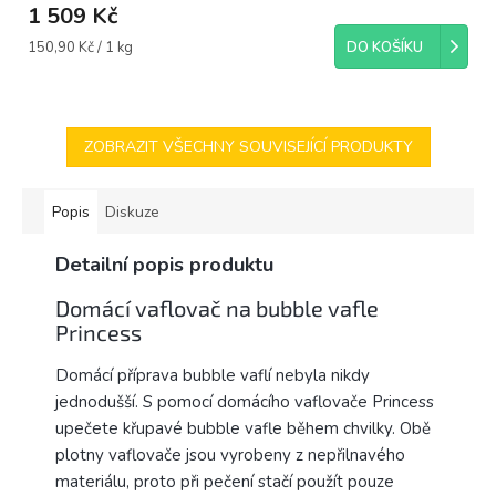
1 509 Kč
Měrná
150,90 Kč / 1 kg
DO KOŠÍKU
cena:
ZOBRAZIT VŠECHNY SOUVISEJÍCÍ PRODUKTY
Popis
Diskuze
Detailní popis produktu
Domácí vaflovač na bubble vafle
Princess
Domácí příprava bubble vaflí nebyla nikdy
jednodušší. S pomocí domácího vaflovače Princess
upečete křupavé bubble vafle během chvilky. Obě
plotny vaflovače jsou vyrobeny z nepřilnavého
materiálu, proto při pečení stačí použít pouze