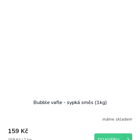
Bubble vafle - sypká směs (1kg)
máme skladem
159 Kč
Měrná