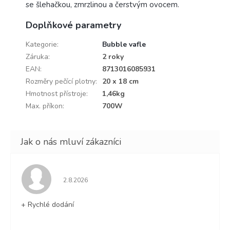
se šlehačkou, zmrzlinou a čerstvým ovocem.
Doplňkové parametry
Kategorie
:
Bubble vafle
Záruka
:
2 roky
EAN
:
8713016085931
Rozměry pečící plotny
:
20 x 18 cm
Hmotnost přístroje
:
1,46kg
Max. příkon
:
700W
Hodnocení obchodu je 5 z 5 hvězdiček.
2.8.2026
+ Rychlé dodání