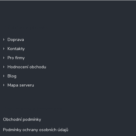
Z
á
p
a
Informace pro vás
t
í
Doprava
Kontakty
Pro firmy
Hodnocení obchodu
Blog
Mapa serveru
Dokumenty a informace
Obchodní podmínky
Podmínky ochrany osobních údajů