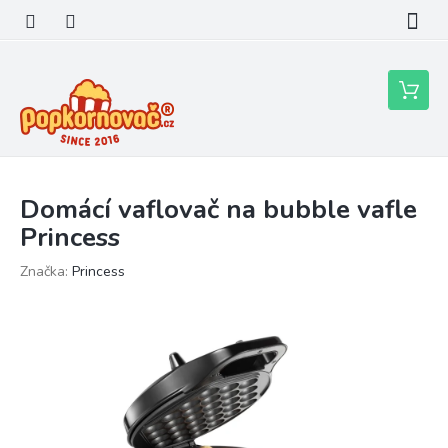
Přejít
na
obsah
Nákupní
košík
Domácí vaflovač na bubble vafle
Princess
Značka:
Princess