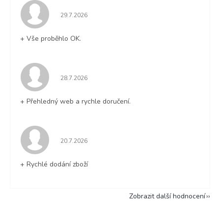
Hodnocení obchodu je 5 z 5 hvězdiček.
29.7.2026
+ Vše proběhlo OK.
Hodnocení obchodu je 5 z 5 hvězdiček.
28.7.2026
+ Přehledný web a rychle doručení.
Hodnocení obchodu je 5 z 5 hvězdiček.
20.7.2026
+ Rychlé dodání zboží
Zobrazit další hodnocení