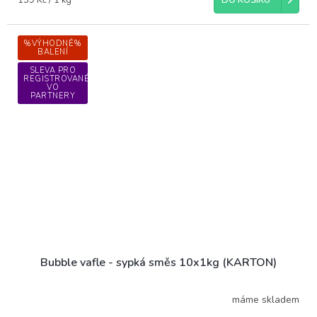
159 Kč / 1 kg
DO KOŠÍKU
cena:
%VÝHODNÉ%
BALENÍ
SLEVA PRO
REGISTROVANÉ
VO
PARTNERY
Bubble vafle - sypká směs 10x1kg (KARTON)
máme skladem