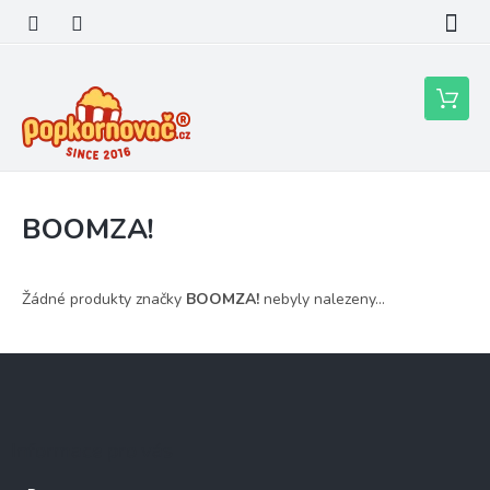
Přejít
na
obsah
Nákupní
košík
BOOMZA!
Žádné produkty značky
BOOMZA!
nebyly nalezeny...
Z
á
p
a
Informace pro vás
t
í