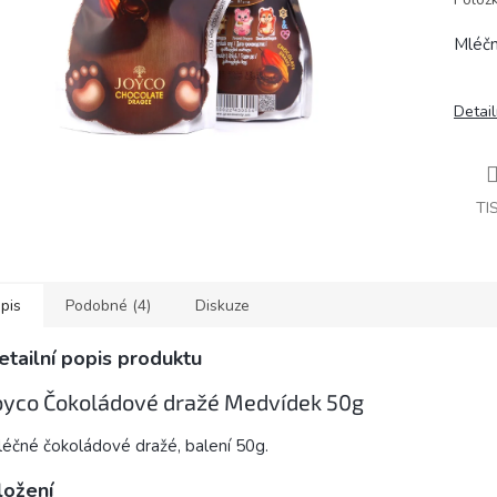
Mléčn
Detail
TI
pis
Podobné (4)
Diskuze
etailní popis produktu
oyco Čokoládové dražé Medvídek 50g
éčné čokoládové dražé, balení 50g.
ložení