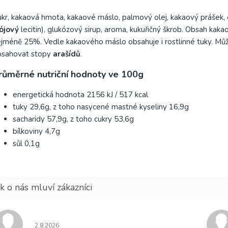
kr, kakaová hmota, kakaové máslo, palmový olej, kakaový prášek,
ójový
lecitin), glukózový sirup, aroma, kukuřičný škrob. Obsah kaka
jméně 25%. Vedle kakaového máslo obsahuje i rostlinné tuky. Mů
bsahovat stopy
arašídů
.
růměrné nutriční hodnoty ve 100g
energetická hodnota 2156 kJ / 517 kcal
tuky 29,6g, z toho nasycené mastné kyseliny 16,9g
sacharidy 57,9g, z toho cukry 53,6g
bílkoviny 4,7g
sůl 0,1g
Hodnocení obchodu je 5 z 5 hvězdiček.
2.8.2026