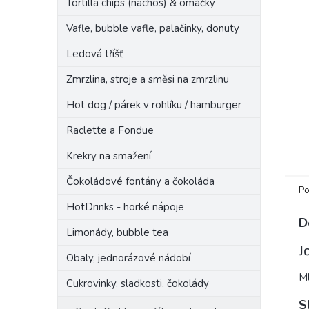
Tortilla chips (nachos) & omáčky
n
e
Vafle, bubble vafle, palačinky, donuty
l
Ledová tříšť
Zmrzlina, stroje a směsi na zmrzlinu
Hot dog / párek v rohlíku / hamburger
Raclette a Fondue
Krekry na smažení
Čokoládové fontány a čokoláda
Po
HotDrinks - horké nápoje
D
Limonády, bubble tea
J
Obaly, jednorázové nádobí
Ml
Cukrovinky, sladkosti, čokolády
S