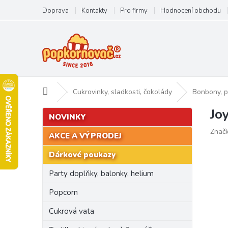
Přejít
Doprava
Kontakty
Pro firmy
Hodnocení obchodu
na
obsah
Domů
Cukrovinky, sladkosti, čokolády
Bonbony, p
Jo
P
Přeskočit
NOVINKY
kategorie
o
Znač
s
AKCE A VÝPRODEJ
t
Dárkové poukazy
r
a
Party doplňky, balonky, helium
n
n
Popcorn
í
Cukrová vata
p
a