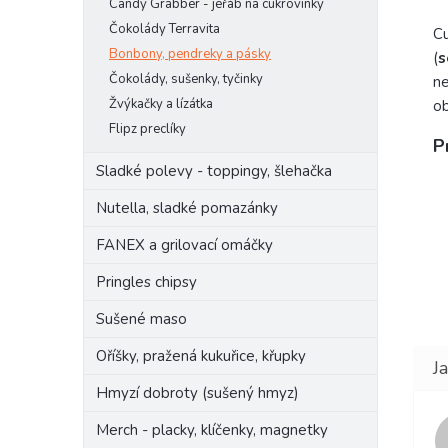
Candy Grabber - jeřáb na cukrovinky
Čokolády Terravita
Cu
Bonbony, pendreky a pásky
(
s
Čokolády, sušenky, tyčinky
ne
Žvýkačky a lízátka
o
Flipz preclíky
P
Sladké polevy - toppingy, šlehačka
Nutella, sladké pomazánky
FANEX a grilovací omáčky
Pringles chipsy
Sušené maso
Oříšky, pražená kukuřice, křupky
Hmyzí dobroty (sušený hmyz)
Merch - placky, klíčenky, magnetky