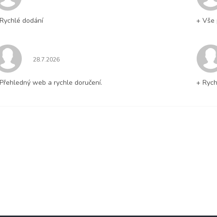
Rychlé dodání
+ Vše 
Hodnocení obchodu je 5 z 5 hvězdiček.
28.7.2026
Přehledný web a rychle doručení.
+ Rych