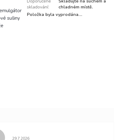
Doporučené
Skladujte na suchém a
skladování
:
chladném místě.
 emulgátor
Položka byla vyprodána…
ové sušiny
že
Hodnocení obchodu je 5 z 5 hvězdiček.
29.7.2026