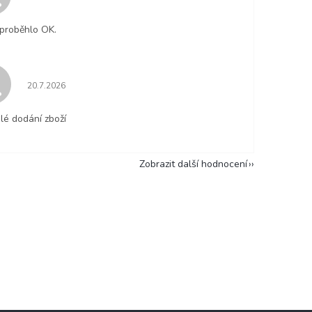
proběhlo OK.
Hodnocení obchodu je 5 z 5 hvězdiček.
20.7.2026
lé dodání zboží
Zobrazit další hodnocení