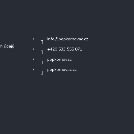
mace
Kontakt
info
@
popkornovac.cz
h údajů
+420 533 555 071
popkornovac
popkornovac.cz