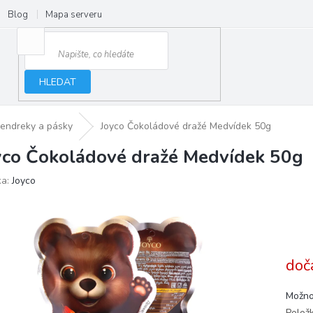
Blog
Mapa serveru
HLEDAT
endreky a pásky
Joyco Čokoládové dražé Medvídek 50g
yco Čokoládové dražé Medvídek 50g
ka:
Joyco
doč
Možno
Polož