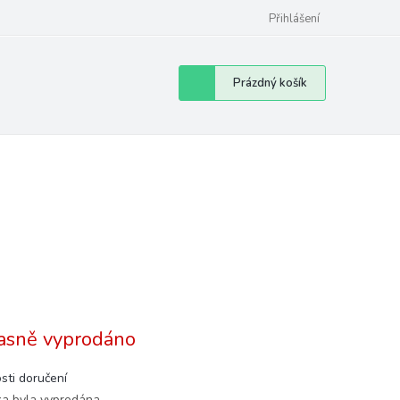
Přihlášení
Nákupní
Prázdný košík
košík
asně vyprodáno
sti doručení
ka byla vyprodána…