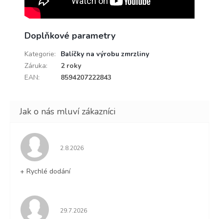
Doplňkové parametry
Kategorie
:
Balíčky na výrobu zmrzliny
Záruka
:
2 roky
EAN
:
8594207222843
Hodnocení obchodu je 5 z 5 hvězdiček.
2.8.2026
+ Rychlé dodání
Hodnocení obchodu je 5 z 5 hvězdiček.
29.7.2026