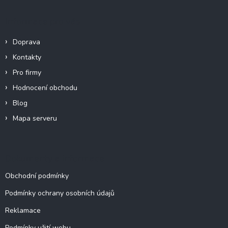
p
a
Informace pro vás
t
í
Doprava
Kontakty
Pro firmy
Hodnocení obchodu
Blog
Mapa serveru
Dokumenty a informace
Obchodní podmínky
Podmínky ochrany osobních údajů
Reklamace
Podmínky užití webu