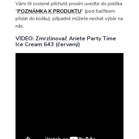
Vámi tři zvolené příchutě prosím uveďte do políčka
POZNÁMKA K PRODUKTU
"
" (pod tlačítkem
přidat do košíku), případně můžete nechat výběr na
nás.
VIDEO: Zmrzlinovač Ariete Party Time
Ice Cream 643 (červený)