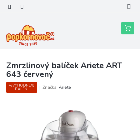
Přejít
na
obsah
Nákupní
košík
Zmrzlinový balíček Ariete ART
643 červený
%VÝHODNÉ%
Značka:
Ariete
BALENÍ