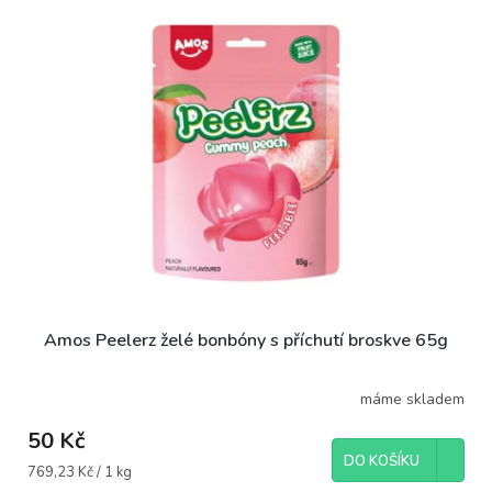
Amos Peelerz želé bonbóny s příchutí broskve 65g
máme skladem
50 Kč
DO KOŠÍKU
Měrná
769,23 Kč / 1 kg
cena: