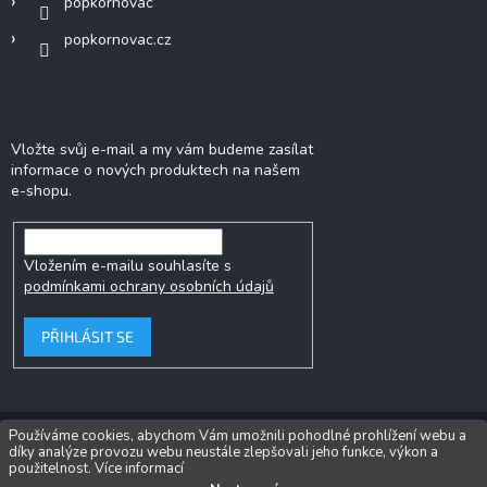
popkornovac
popkornovac.cz
Odebírat newsletter
Vložte svůj e-mail a my vám budeme zasílat
informace o nových produktech na našem
e-shopu.
Vložením e-mailu souhlasíte s
podmínkami ochrany osobních údajů
PŘIHLÁSIT SE
Používáme cookies, abychom Vám umožnili pohodlné prohlížení webu a
díky analýze provozu webu neustále zlepšovali jeho funkce, výkon a
Copyright 2026
Popkornovač.cz®
. Všechna práva vyhrazena.
Upravit
použitelnost.
Více informací
nastavení cookies