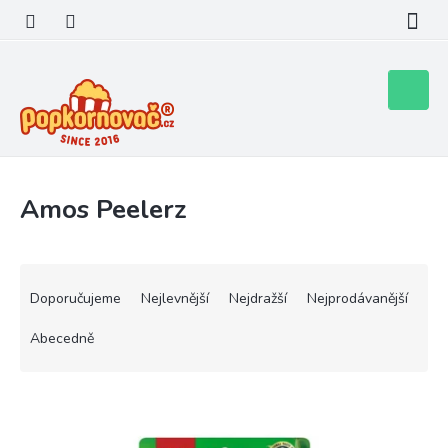
Přejít
na
obsah
Nákupní
košík
Amos Peelerz
Ř
a
Doporučujeme
Nejlevnější
Nejdražší
Nejprodávanější
z
e
Abecedně
n
í
V
p
ý
r
p