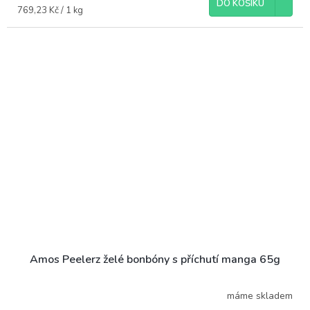
DO KOŠÍKU
Měrná
769,23 Kč / 1 kg
cena:
Amos Peelerz želé bonbóny s příchutí manga 65g
máme skladem