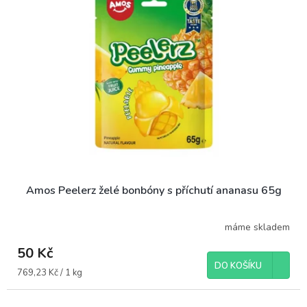
o
i
d
s
u
p
k
r
t
o
ů
d
u
k
t
ů
Amos Peelerz želé bonbóny s příchutí ananasu 65g
máme skladem
50 Kč
DO KOŠÍKU
Měrná
769,23 Kč / 1 kg
cena: