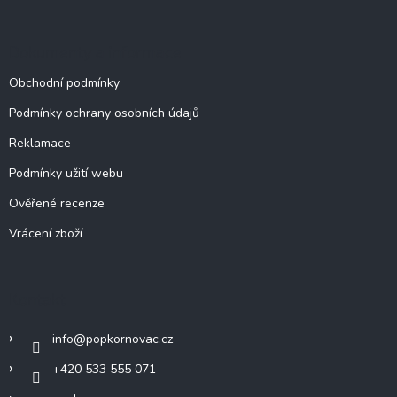
u
Dokumenty a informace
Obchodní podmínky
Podmínky ochrany osobních údajů
Reklamace
Podmínky užití webu
Ověřené recenze
Vrácení zboží
Kontakt
info
@
popkornovac.cz
+420 533 555 071